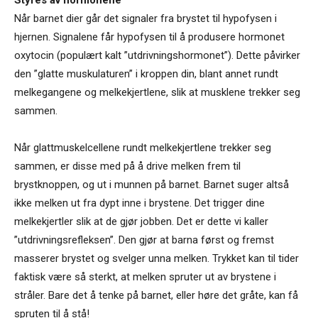
Styres av hormonene
Når barnet dier går det signaler fra brystet til hypofysen i
hjernen. Signalene får hypofysen til å produsere hormonet
oxytocin (populært kalt ”utdrivningshormonet”). Dette påvirker
den ”glatte muskulaturen” i kroppen din, blant annet rundt
melkegangene og melkekjertlene, slik at musklene trekker seg
sammen.
Når glattmuskelcellene rundt melkekjertlene trekker seg
sammen, er disse med på å drive melken frem til
brystknoppen, og ut i munnen på barnet. Barnet suger altså
ikke melken ut fra dypt inne i brystene. Det trigger dine
melkekjertler slik at de gjør jobben. Det er dette vi kaller
”utdrivningsrefleksen”. Den gjør at barna først og fremst
masserer brystet og svelger unna melken. Trykket kan til tider
faktisk være så sterkt, at melken spruter ut av brystene i
stråler. Bare det å tenke på barnet, eller høre det gråte, kan få
spruten til å stå!