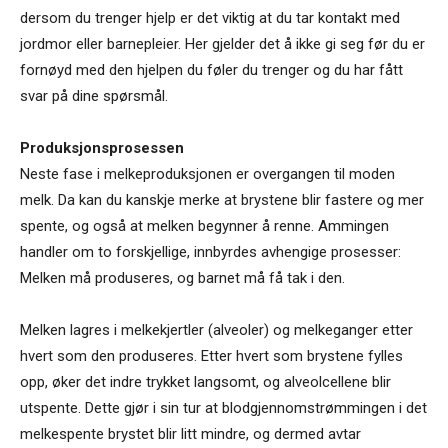
dersom du trenger hjelp er det viktig at du tar kontakt med
jordmor eller barnepleier. Her gjelder det å ikke gi seg før du er
fornøyd med den hjelpen du føler du trenger og du har fått
svar på dine spørsmål.
Produksjonsprosessen
Neste fase i melkeproduksjonen er overgangen til moden
melk. Da kan du kanskje merke at brystene blir fastere og mer
spente, og også at melken begynner å renne. Ammingen
handler om to forskjellige, innbyrdes avhengige prosesser:
Melken må produseres, og barnet må få tak i den.
Melken lagres i melkekjertler (alveoler) og melkeganger etter
hvert som den produseres. Etter hvert som brystene fylles
opp, øker det indre trykket langsomt, og alveolcellene blir
utspente. Dette gjør i sin tur at blodgjennomstrømmingen i det
melkespente brystet blir litt mindre, og dermed avtar