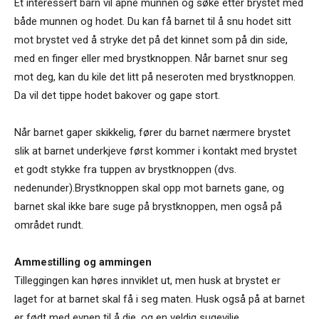
Et interessert barn vil åpne munnen og søke etter brystet med
både munnen og hodet. Du kan få barnet til å snu hodet sitt
mot brystet ved å stryke det på det kinnet som på din side,
med en finger eller med brystknoppen. Når barnet snur seg
mot deg, kan du kile det litt på neseroten med brystknoppen.
Da vil det tippe hodet bakover og gape stort.
Når barnet gaper skikkelig, fører du barnet nærmere brystet
slik at barnet underkjeve først kommer i kontakt med brystet
et godt stykke fra tuppen av brystknoppen (dvs.
nedenunder).Brystknoppen skal opp mot barnets gane, og
barnet skal ikke bare suge på brystknoppen, men også på
området rundt.
Ammestilling og ammingen
Tilleggingen kan høres innviklet ut, men husk at brystet er
laget for at barnet skal få i seg maten. Husk også på at barnet
er født med evnen til å die, og en veldig sugevilje.