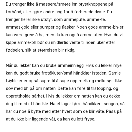
Du trenger ikke å massere/smøre inn brystknoppene på
forhånd, eller gjøre andre ting for å forberede disse. Du
trenger heller ikke utstyr, som ammepute, amme-te,
ammeskjold eller pumper og flasker. Noen gode amme-bh-er
kan være greie å ha, men du kan også amme uten. Hvis du vil
kjøpe amme-bh bør du imidlertid vente til noen uker etter
fødselen, slik at størrelsen blir riktig.
Når du lekker kan du bruke ammeinnlegg. Hvis du lekker mye
kan du godt bruke frotékluter/små håndklær isteden. Gamle
tøybleier er også supre til å suge opp melk og melkesøl. Ikke
sov med bh på om natten. Dette kan føre til tilstopping, og
opprettholde sårhet. Hvis du lekker om natten kan du dekke
deg til med et håndkle. Ha et lager tørre håndklær i sengen, så
har du noe å bytte med etter hvert som de blir våte. Pass på
at du ikke blir liggende våt, da kan du lett fryse.