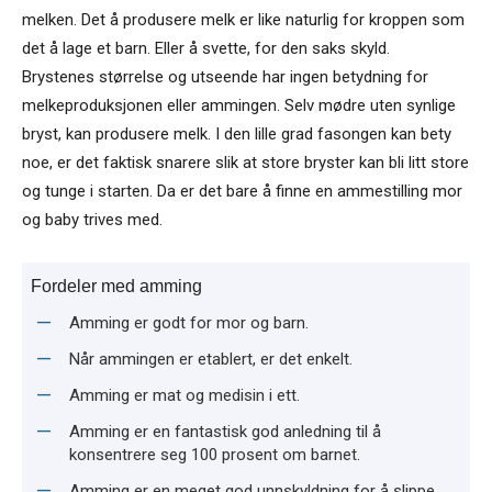
melken. Det å produsere melk er like naturlig for kroppen som
det å lage et barn. Eller å svette, for den saks skyld.
Brystenes størrelse og utseende har ingen betydning for
melkeproduksjonen eller ammingen. Selv mødre uten synlige
bryst, kan produsere melk. I den lille grad fasongen kan bety
noe, er det faktisk snarere slik at store bryster kan bli litt store
og tunge i starten. Da er det bare å finne en ammestilling mor
og baby trives med.
Fordeler med amming
Amming er godt for mor og barn.
Når ammingen er etablert, er det enkelt.
Amming er mat og medisin i ett.
Amming er en fantastisk god anledning til å
konsentrere seg 100 prosent om barnet.
Amming er en meget god unnskyldning for å slippe