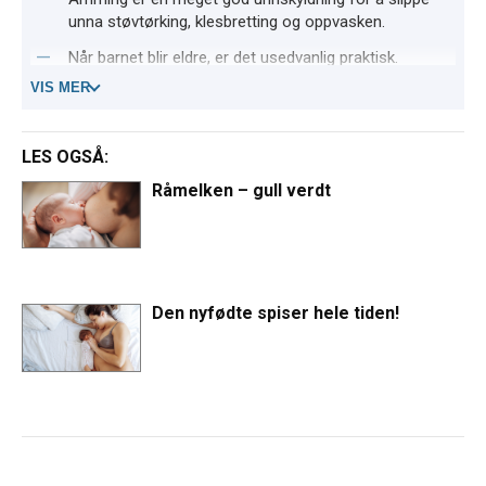
unna støvtørking, klesbretting og oppvasken.
Når barnet blir eldre, er det usedvanlig praktisk.
VIS MER
Amming gir barnet god sugetrening, og
muskelstimulering.
Amming er helt gratis.
LES OGSÅ:
Amming beskytter den ammende, og døtrene hennes,
Råmelken – gull verdt
mot brystkreft.
Den nyfødte spiser hele tiden!