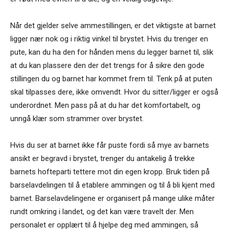
Når det gjelder selve ammestillingen, er det viktigste at barnet
ligger nær nok og i riktig vinkel til brystet. Hvis du trenger en
pute, kan du ha den for hånden mens du legger barnet til, slik
at du kan plassere den der det trengs for å sikre den gode
stillingen du og barnet har kommet frem til. Tenk på at puten
skal tilpasses dere, ikke omvendt. Hvor du sitter/ligger er også
underordnet. Men pass på at du har det komfortabelt, og
unngå klær som strammer over brystet.
Hvis du ser at barnet ikke får puste fordi så mye av barnets
ansikt er begravd i brystet, trenger du antakelig å trekke
barnets hofteparti tettere mot din egen kropp. Bruk tiden på
barselavdelingen til å etablere ammingen og til å bli kjent med
barnet. Barselavdelingene er organisert på mange ulike måter
rundt omkring i landet, og det kan være travelt der. Men
personalet er opplært til å hjelpe deg med ammingen, så