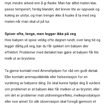
mye mindre arbeid enn å gi flaske. Man har alltid maten klar,
passe temperert, ferdig blandet, det krever lite av oppvask og
koking av utstyr, og man trenger ikke å huske å ta med seg
maten når man skal ut på tur.
Spiser ofte, lenge, men legger ikke på seg
Hvis babyen vil spise veldig ofte døgnet rundt, over lang tid og
legger dårlig på seg, bør du får sjekket om babyen dier
effektivt. Problemer med dietaket kan gjøre at babyen får lite
melk ut av brystene.
Ta gjerne kontakt med Ammehjelpen for råd om godt dietak.
Eller kontakt ammepoliklinikk eller helsestasjon for en
vurdering av babyens diing. De skal kunne hjelpe deg å vurdere
om problemet er at babyen ikke får melken ut av brystet, eller
om det er problemer mat utdrivningsrefleks, melkeproduksjon
eller noe annet. En slik observasjon skal foregå gjennom et