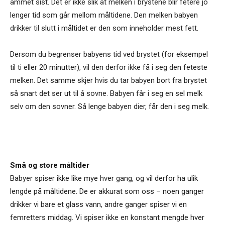
ammet sist. Det er ikke slik at melken i brystene blir fetere jo
lenger tid som går mellom måltidene. Den melken babyen
drikker til slutt i måltidet er den som inneholder mest fett.
Dersom du begrenser babyens tid ved brystet (for eksempel
til ti eller 20 minutter), vil den derfor ikke få i seg den feteste
melken. Det samme skjer hvis du tar babyen bort fra brystet
så snart det ser ut til å sovne. Babyen får i seg en sel melk
selv om den sovner. Så lenge babyen dier, får den i seg melk.
Små og store måltider
Babyer spiser ikke like mye hver gang, og vil derfor ha ulik
lengde på måltidene. De er akkurat som oss – noen ganger
drikker vi bare et glass vann, andre ganger spiser vi en
femretters middag. Vi spiser ikke en konstant mengde hver