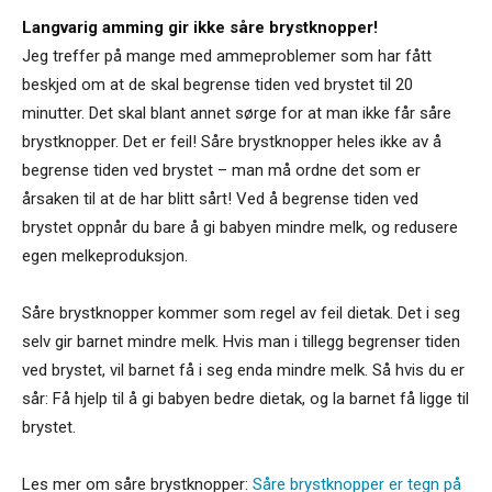
Langvarig amming gir ikke såre brystknopper!
Jeg treffer på mange med ammeproblemer som har fått
beskjed om at de skal begrense tiden ved brystet til 20
minutter. Det skal blant annet sørge for at man ikke får såre
brystknopper. Det er feil! Såre brystknopper heles ikke av å
begrense tiden ved brystet – man må ordne det som er
årsaken til at de har blitt sårt! Ved å begrense tiden ved
brystet oppnår du bare å gi babyen mindre melk, og redusere
egen melkeproduksjon.
Såre brystknopper kommer som regel av feil dietak. Det i seg
selv gir barnet mindre melk. Hvis man i tillegg begrenser tiden
ved brystet, vil barnet få i seg enda mindre melk. Så hvis du er
sår: Få hjelp til å gi babyen bedre dietak, og la barnet få ligge til
brystet.
Les mer om såre brystknopper:
Såre brystknopper er tegn på