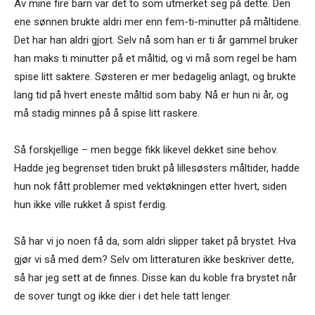
Av mine fire barn var det to som utmerket seg på dette. Den
ene sønnen brukte aldri mer enn fem-ti-minutter på måltidene.
Det har han aldri gjort. Selv nå som han er ti år gammel bruker
han maks ti minutter på et måltid, og vi må som regel be ham
spise litt saktere. Søsteren er mer bedagelig anlagt, og brukte
lang tid på hvert eneste måltid som baby. Nå er hun ni år, og
må stadig minnes på å spise litt raskere.
Så forskjellige – men begge fikk likevel dekket sine behov.
Hadde jeg begrenset tiden brukt på lillesøsters måltider, hadde
hun nok fått problemer med vektøkningen etter hvert, siden
hun ikke ville rukket å spist ferdig.
Så har vi jo noen få da, som aldri slipper taket på brystet. Hva
gjør vi så med dem? Selv om litteraturen ikke beskriver dette,
så har jeg sett at de finnes. Disse kan du koble fra brystet når
de sover tungt og ikke dier i det hele tatt lenger.