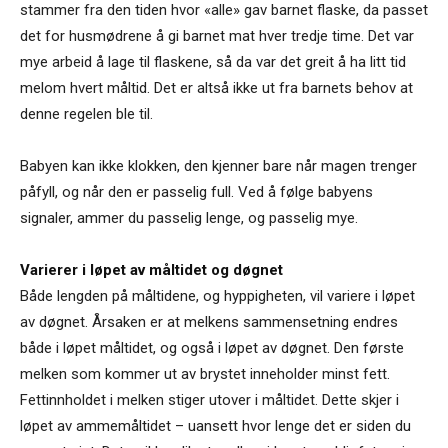
stammer fra den tiden hvor «alle» gav barnet flaske, da passet
det for husmødrene å gi barnet mat hver tredje time. Det var
mye arbeid å lage til flaskene, så da var det greit å ha litt tid
melom hvert måltid. Det er altså ikke ut fra barnets behov at
denne regelen ble til.
Babyen kan ikke klokken, den kjenner bare når magen trenger
påfyll, og når den er passelig full. Ved å følge babyens
signaler, ammer du passelig lenge, og passelig mye.
Varierer i løpet av måltidet og døgnet
Både lengden på måltidene, og hyppigheten, vil variere i løpet
av døgnet. Årsaken er at melkens sammensetning endres
både i løpet måltidet, og også i løpet av døgnet. Den første
melken som kommer ut av brystet inneholder minst fett.
Fettinnholdet i melken stiger utover i måltidet. Dette skjer i
løpet av ammemåltidet – uansett hvor lenge det er siden du