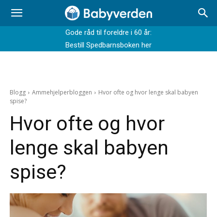
Gode råd til foreldre i 60 år:
Bestill Spedbarnsboken her
Blogg
Ammehjelperbloggen
Hvor ofte og hvor lenge skal babyen
spise?
Hvor ofte og hvor
lenge skal babyen
spise?