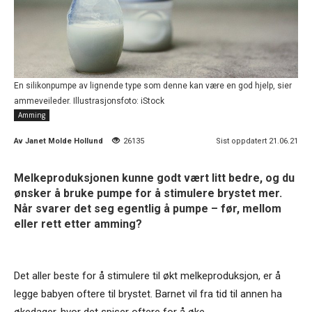
En silikonpumpe av lignende type som denne kan være en god hjelp, sier
ammeveileder. Illustrasjonsfoto: iStock
Amming
Av
Janet Molde Hollund
26135
Sist oppdatert 21.06.21
Melkeproduksjonen kunne godt vært litt bedre, og du
ønsker å bruke pumpe for å stimulere brystet mer.
Når svarer det seg egentlig å pumpe – før, mellom
eller rett etter amming?
Det aller beste for å stimulere til økt melkeproduksjon, er å
legge babyen oftere til brystet. Barnet vil fra tid til annen ha
økedager, hvor det spiser oftere for å øke