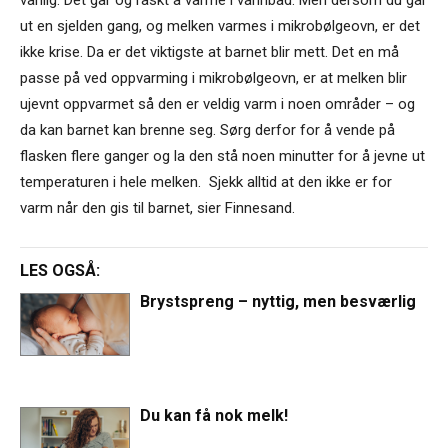
vanlig. Det går og raskt å varme i vannbad. Men dersom du går
ut en sjelden gang, og melken varmes i mikrobølgeovn, er det
ikke krise. Da er det viktigste at barnet blir mett. Det en må
passe på ved oppvarming i mikrobølgeovn, er at melken blir
ujevnt oppvarmet så den er veldig varm i noen områder – og
da kan barnet kan brenne seg. Sørg derfor for å vende på
flasken flere ganger og la den stå noen minutter for å jevne ut
temperaturen i hele melken. Sjekk alltid at den ikke er for
varm når den gis til barnet, sier Finnesand.
LES OGSÅ:
Brystspreng – nyttig, men besværlig
Du kan få nok melk!