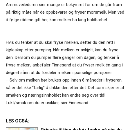
Ammeveilederen sier mange er bekymret for om de går fram
på riktig måte når de oppbevarer og fryser morsmelk. Men ved
å følge rådene gitt her, kan melken ha lang holdbarhet.
Hvis du tenker at du skal fryse melken, setter du den rett i
kjøleskap etter pumping. Når melken er avkjølt, kan du fryse
den. Dersom du pumper flere ganger om dagen, og tenker å
fryse melken, anbefaler Finnesand at du fryser melk én gang i
døgnet sånn at du fordeler melken i passelige porsjoner.
– Selv om melken bør brukes opp innen 6 måneder i fryseren,
så er det ikke “farlig” å drikke den etter det. Det som skjer er at
smaken og næringsinnholdet kan endre seg over tid!
Lukt/smak om du er usikker, sier Finnesand.
LES OGSÅ:
Private: 5 ting du bør tenke på når du