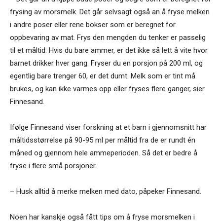
frysing av morsmelk. Det går selvsagt også an å fryse melken
i andre poser eller rene bokser som er beregnet for
oppbevaring av mat. Frys den mengden du tenker er passelig
til et måltid. Hvis du bare ammer, er det ikke så lett å vite hvor
barnet drikker hver gang. Fryser du en porsjon på 200 ml, og
egentlig bare trenger 60, er det dumt. Melk som er tint må
brukes, og kan ikke varmes opp eller fryses flere ganger, sier
Finnesand.
Ifølge Finnesand viser forskning at et barn i gjennomsnitt har
måltidsstørrelse på 90-95 ml per måltid fra de er rundt én
måned og gjennom hele ammeperioden. Så det er bedre å
fryse i flere små porsjoner.
– Husk alltid å merke melken med dato, påpeker Finnesand.
Noen har kanskje også fått tips om å fryse morsmelken i