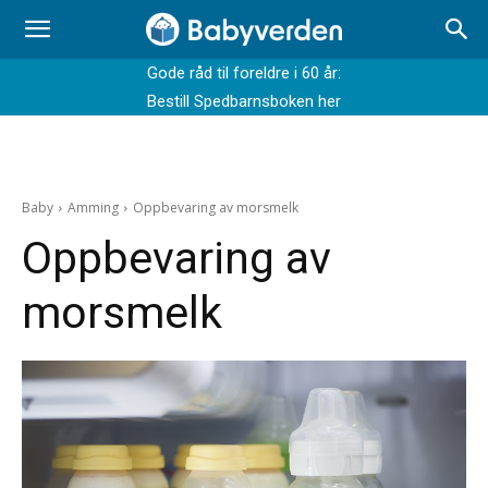
Gode råd til foreldre i 60 år:
Bestill Spedbarnsboken her
Baby
Amming
Oppbevaring av morsmelk
Oppbevaring av
morsmelk