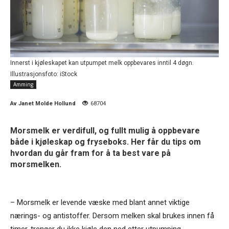
Innerst i kjøleskapet kan utpumpet melk oppbevares inntil 4 døgn.
Illustrasjonsfoto: iStock
Amming
Av
Janet Molde Hollund
68704
Morsmelk er verdifull, og fullt mulig å oppbevare
både i kjøleskap og fryseboks. Her får du tips om
hvordan du går fram for å ta best vare på
morsmelken.
– Morsmelk er levende væske med blant annet viktige
nærings- og antistoffer. Dersom melken skal brukes innen få
timer, trenger du ikke kjøle den ned etter utpumping.