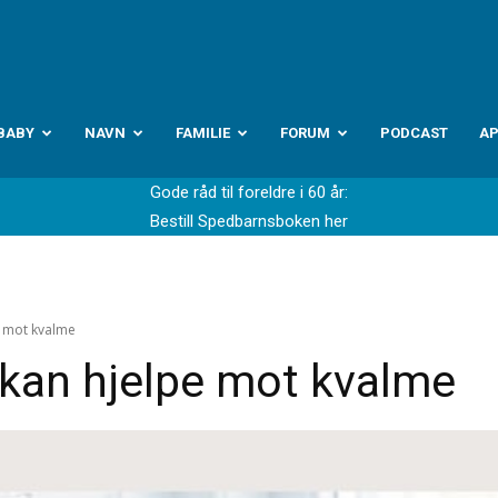
abyverden.no
BABY
NAVN
FAMILIE
FORUM
PODCAST
A
Gode råd til foreldre i 60 år:
Bestill Spedbarnsboken her
e mot kvalme
kan hjelpe mot kvalme