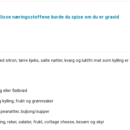
Disse næringsstoffene burde du spise om du er gravid
d sitron, tørre kjeks, salte nøtter, kvarg og luktfri mat som kylling 
 eller flatbrød.
 kylling, frukt og grønnsaker
 peanøtter, buljong/supper
ing, reker, salater, frukt, cottage cheese, kesam og skyr