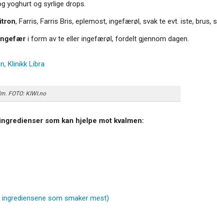
g yoghurt og syrlige drops.
itron
, Farris, Farris Bris, eplemost, ingefærøl, svak te evt. iste, brus, 
ingefær
i form av te eller ingefærøl, fordelt gjennom dagen.
, Klinikk Libra
lm. FOTO: KIWI.no
 ingredienser som kan hjelpe mot kvalmen:
t ingrediensene som smaker mest)