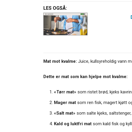
LES OGSÅ:
Mat mot kvalme:
Juice, kullsyreholdig vann me
Dette er mat som kan hjelpe mot kvalme:
«Tørr mat»
som ristet brød, kjeks kavring
Mager mat
som ren fisk, magert kjøtt og
«Salt mat»
som salte kjeks, saltstenger,
Kald og luktfri mat
som kald fisk og kyll