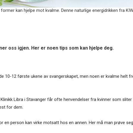
former kan hjelpe mot kvalme. Denne naturlige energidrikken fra KIWI.
er oss igjen. Her er noen tips som kan hjelpe deg.
r de 10-12 første ukene av svangerskapet, men noen er kvalme helt fre
d Klinikk Libra i Stavanger får ofte henvendelser fra kvinner som sli
est for dem.
 en person kan virke motsatt hos en annen. Her må man prøve seg li