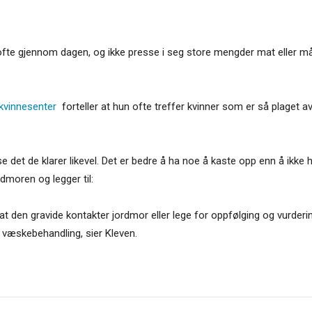
 ofte gjennom dagen, og ikke presse i seg store mengder mat eller mål
kvinnesenter
forteller at hun ofte treffer kvinner som er så plaget av
spise det de klarer likevel. Det er bedre å ha noe å kaste opp enn å ikk
dmoren og legger til:
at den gravide kontakter jordmor eller lege for oppfølging og vurdering.
 væskebehandling, sier Kleven.