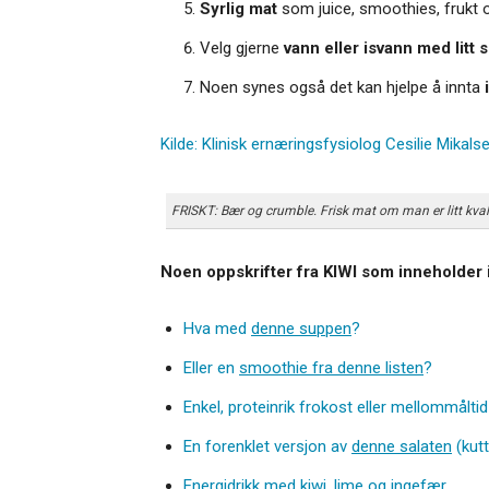
Syrlig mat
som juice, smoothies, frukt o
Velg gjerne
vann eller isvann med litt s
Noen synes også det kan hjelpe å innta
Kilde: Klinisk ernæringsfysiolog Cesilie Mikalsen
FRISKT: Bær og crumble. Frisk mat om man er litt kva
Noen oppskrifter fra KIWI som inneholder
Hva med
denne suppen
?
Eller en
smoothie fra denne listen
?
Enkel, proteinrik frokost eller mellommåltid
En forenklet versjon av
denne salaten
(kut
Energidrikk med kiwi, lime og ingefær