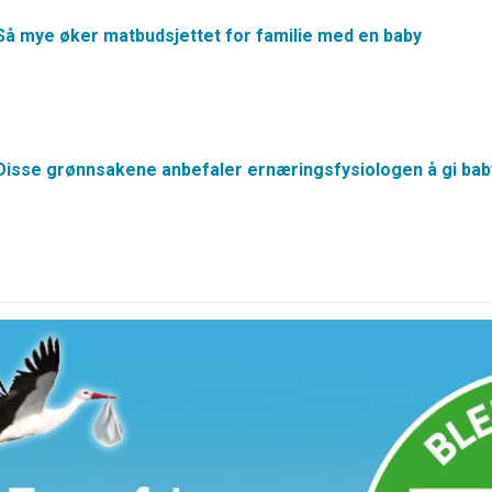
Så mye øker matbudsjettet for familie med en baby
Disse grønnsakene anbefaler ernæringsfysiologen å gi bab