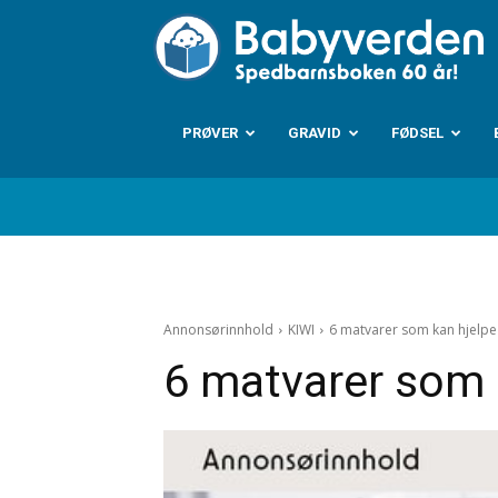
B
PRØVER
GRAVID
FØDSEL
Annonsørinnhold
KIWI
6 matvarer som kan hjelp
6 matvarer som 