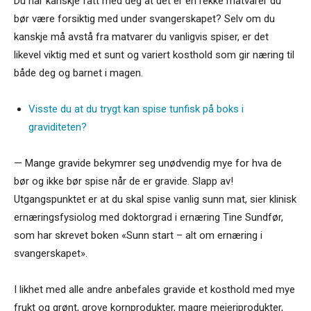
Du har kanskje fått med deg at det er en rekke matvarer du
bør være forsiktig med under svangerskapet? Selv om du
kanskje må avstå fra matvarer du vanligvis spiser, er det
likevel viktig med et sunt og variert kosthold som gir næring til
både deg og barnet i magen.
Visste du at du trygt kan spise tunfisk på boks i
graviditeten?
— Mange gravide bekymrer seg unødvendig mye for hva de
bør og ikke bør spise når de er gravide. Slapp av!
Utgangspunktet er at du skal spise vanlig sunn mat, sier klinisk
ernæringsfysiolog med doktorgrad i ernæring Tine Sundfør,
som har skrevet boken «Sunn start – alt om ernæring i
svangerskapet».
I likhet med alle andre anbefales gravide et kosthold med mye
frukt og grønt, grove kornprodukter, magre meieriprodukter,