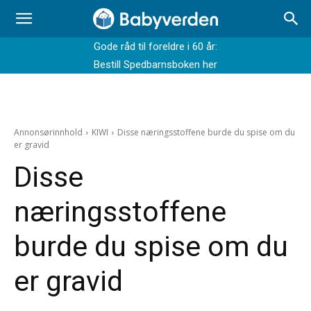
Gode råd til foreldre i 60 år:
Bestill Spedbarnsboken her
Annonsørinnhold
KIWI
Disse næringsstoffene burde du spise om du
er gravid
Disse
næringsstoffene
burde du spise om du
er gravid