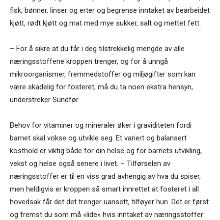
fisk, bønner, linser og erter og begrense inntaket av bearbeidet
kjøtt, rødt kjøtt og mat med mye sukker, salt og mettet fett.
– For å sikre at du får i deg tilstrekkelig mengde av alle
næringsstoffene kroppen trenger, og for å unngå
mikroorganismer, fremmedstoffer og miljøgifter som kan
være skadelig for fosteret, må du ta noen ekstra hensyn,
understreker Sundfør.
Behov for vitaminer og mineraler øker i graviditeten fordi
barnet skal vokse og utvikle seg. Et variert og balansert
kosthold er viktig både for din helse og for barnets utvikling,
vekst og helse også senere i livet. – Tilførselen av
næringsstoffer er til en viss grad avhengig av hva du spiser,
men heldigvis er kroppen så smart innrettet at fosteret i all
hovedsak får det det trenger uansett, tilføyer hun. Det er først
og fremst du som må «lide» hvis inntaket av næringsstoffer