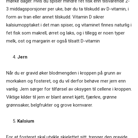
mørke dager. Hvis du spiser mindre fet fisk enn tilsvarende 2-
3 middagsporsjoner per uke, bør du ta tilskudd av D-vitamin, i
form av tran eller annet tilskudd. Vitamin D sikrer
kalsiumopptaket i det man spiser, og vitaminet finnes naturlig i
fet fisk som makrell, ørret og laks, og i tillegg er noen typer
melk, ost og margarin er også tilsatt D-vitamin
Jern
Når du er gravid øker blodmengden i kroppen på grunn av
morkaken og fosteret, og du vil derfor behøve mer jern enn
vanlig. Jern sørger for tilførsel av oksygen til cellene i kroppen.
Viktige kilder til jern er blant annet kjøtt, fjærkre, grønne
grønnsaker, belgfrukter og grove kornvarer.
Kalsium
For at fosteret skal utvikle skjelettet sitt, trenger den gravide