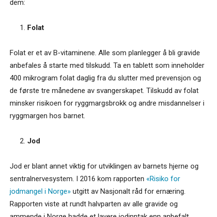
dem:
Folat
Folat er et av B-vitaminene. Alle som planlegger å bli gravide
anbefales å starte med tilskudd. Ta en tablett som inneholder
400 mikrogram folat daglig fra du slutter med prevensjon og
de første tre månedene av svangerskapet. Tilskudd av folat
minsker risikoen for ryggmargsbrokk og andre misdannelser i
ryggmargen hos barnet.
Jod
Jod er blant annet viktig for utviklingen av barnets hjerne og
sentralnervesystem. I 2016 kom rapporten
«Risiko for
jodmangel i Norge»
utgitt av Nasjonalt råd for ernæring.
Rapporten viste at rundt halvparten av alle gravide og
ammende i Norge hadde et lavere jodinntak enn anbefalt.