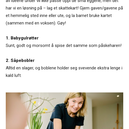
av ideene under vil ikke passe oppi de små eggene, men det
har vi en løsning på – lag et skattekart! Gjem gaven/gavene på
et hemmelig sted inne eller ute, og la barnet bruke kartet
(sammen med en voksen). Gøy!
1. Babygulrøtter
Sunt, godt og morsomt å spise det samme som påskeharen!
2. Såpebobler
Alltid en slager, og boblene holder seg svevende ekstra lenge i
kald luft.