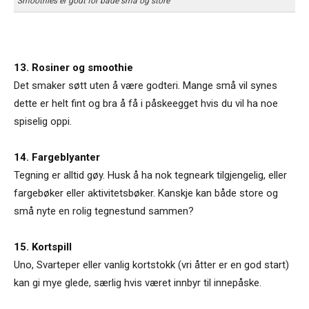
Smoothies er godt for både små og store
13. Rosiner og smoothie
Det smaker søtt uten å være godteri. Mange små vil synes
dette er helt fint og bra å få i påskeegget hvis du vil ha noe
spiselig oppi.
14. Fargeblyanter
Tegning er alltid gøy. Husk å ha nok tegneark tilgjengelig, eller
fargebøker eller aktivitetsbøker. Kanskje kan både store og
små nyte en rolig tegnestund sammen?
15. Kortspill
Uno, Svarteper eller vanlig kortstokk (vri åtter er en god start)
kan gi mye glede, særlig hvis været innbyr til innepåske.