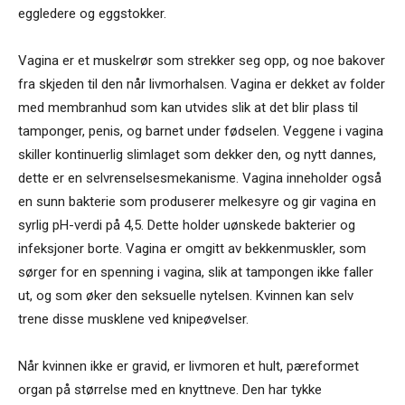
eggledere og eggstokker.
Vagina er et muskelrør som strekker seg opp, og noe bakover
fra skjeden til den når livmorhalsen. Vagina er dekket av folder
med membranhud som kan utvides slik at det blir plass til
tamponger, penis, og barnet under fødselen. Veggene i vagina
skiller kontinuerlig slimlaget som dekker den, og nytt dannes,
dette er en selvrenselsesmekanisme. Vagina inneholder også
en sunn bakterie som produserer melkesyre og gir vagina en
syrlig pH-verdi på 4,5. Dette holder uønskede bakterier og
infeksjoner borte. Vagina er omgitt av bekkenmuskler, som
sørger for en spenning i vagina, slik at tampongen ikke faller
ut, og som øker den seksuelle nytelsen. Kvinnen kan selv
trene disse musklene ved knipeøvelser.
Når kvinnen ikke er gravid, er livmoren et hult, pæreformet
organ på størrelse med en knyttneve. Den har tykke