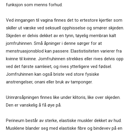
funksjon som menns forhud.
Ved inngangen til vagina finnes det to ertestore kjertler som
skiller ut væske ved seksuell opphisselse og smører skjeden.
Skjeden er delvis dekket av en tynn, tøyelig membran kalt
jomfruhinnen. Små åpninger i denne sørger for at
menstruasjonsblod kan passere. Elastistisiteten varierer fra
kvinne til kvinne. Jomfruhinnen strekkes eller rives delvis opp
ved det første samleiet, og rives ytterligere ved fødsel.
Jomfruhinnen kan også briste ved store fysiske
anstrengelser, onani eller bruk av tamponger.
Urinrørsåpningen finnes like under klitoris, like over skjeden.
Den er vanskelig å få øye på.
Perineum består av sterke, elastiske muskler dekket av hud.
Musklene blander seg med elastiske fibre og bindevev på en