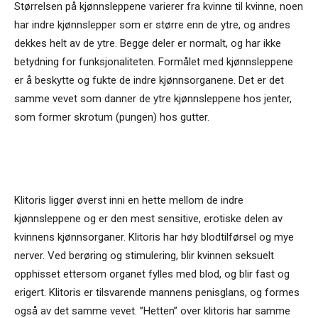
Størrelsen på kjønnsleppene varierer fra kvinne til kvinne, noen
har indre kjønnslepper som er større enn de ytre, og andres
dekkes helt av de ytre. Begge deler er normalt, og har ikke
betydning for funksjonaliteten. Formålet med kjønnsleppene
er å beskytte og fukte de indre kjønnsorganene. Det er det
samme vevet som danner de ytre kjønnsleppene hos jenter,
som former skrotum (pungen) hos gutter.
Klitoris ligger øverst inni en hette mellom de indre
kjønnsleppene og er den mest sensitive, erotiske delen av
kvinnens kjønnsorganer. Klitoris har høy blodtilførsel og mye
nerver. Ved berøring og stimulering, blir kvinnen seksuelt
opphisset ettersom organet fylles med blod, og blir fast og
erigert. Klitoris er tilsvarende mannens penisglans, og formes
også av det samme vevet. ”Hetten” over klitoris har samme