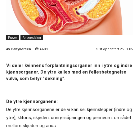
Prøver
Forberedelser
Av
Babyverden
6608
Sist oppdatert 25.01.05
Vi deler kvinnens forplantningsorganer inn i ytre og indre
kjønnsorganer. De ytre kalles med en fellesbetegnelse
vulva, som betyr ”dekning”.
De ytre kjønnorganene:
De ytre kjønnsorganene er de vi kan se; kjønnslepper (indre og
ytre), klitoris, skjeden, urinrørsåpningen og perineum, området
mellom skjeden og anus.