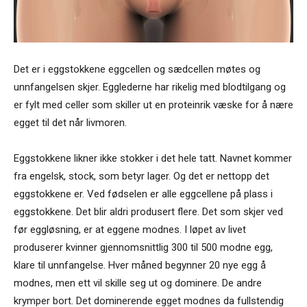
Det er i eggstokkene eggcellen og sædcellen møtes og
unnfangelsen skjer. Egglederne har rikelig med blodtilgang og
er fylt med celler som skiller ut en proteinrik væske for å nære
egget til det når livmoren.
Eggstokkene likner ikke stokker i det hele tatt. Navnet kommer
fra engelsk, stock, som betyr lager. Og det er nettopp det
eggstokkene er. Ved fødselen er alle eggcellene på plass i
eggstokkene. Det blir aldri produsert flere. Det som skjer ved
før eggløsning, er at eggene modnes. I løpet av livet
produserer kvinner gjennomsnittlig 300 til 500 modne egg,
klare til unnfangelse. Hver måned begynner 20 nye egg å
modnes, men ett vil skille seg ut og dominere. De andre
krymper bort. Det dominerende egget modnes da fullstendig