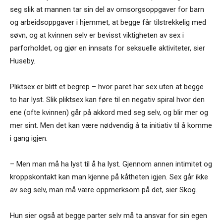
seg slik at mannen tar sin del av omsorgsoppgaver for barn
og arbeidsoppgaver i hjemmet, at begge får tilstrekkelig med
søvn, og at kvinnen selv er bevisst viktigheten av sex i
parforholdet, og gjør en innsats for seksuelle aktiviteter, sier
Huseby.
Pliktsex er blitt et begrep – hvor paret har sex uten at begge
to har lyst. Slik pliktsex kan føre til en negativ spiral hvor den
ene (ofte kvinnen) går på akkord med seg selv, og blir mer og
mer sint. Men det kan være nødvendig å ta initiativ til å komme
i gang igjen.
– Men man må ha lyst til å ha lyst. Gjennom annen intimitet og
kroppskontakt kan man kjenne på kåtheten igjen. Sex går ikke
av seg selv, man må være oppmerksom på det, sier Skog.
Hun sier også at begge parter selv må ta ansvar for sin egen