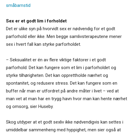
småbarnstid
Sex er et godt lim i forholdet
Det er ulike syn på hvorvidt sex er nødvendig for et godt
parforhold eller ikke. Men begge samlivsterapeutene mener
sex i hvert fall kan styrke parforholdet.
– Seksualitet er én av flere viktige faktorer i et godt
parforhold. Det kan fungere som et lim i parforholdet og
styrke tilhørigheten. Det kan opprettholde nærhet og
spontanitet, og redusere stress. Det kan fungere som en
buffer når man er utfordret på andre måter i livet – ved at
man vet at man har en trygg havn hvor man kan hente nærhet
og omsorg, sier Huseby.
Skog utdyper at et godt sexliv ikke nødvendigvis kan settes i
umiddelbar sammenheng med hyppighet, men sier også at