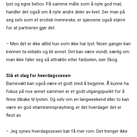
lyst og egne behov. På samme måte som å nyte god mat,
handler det også om å nyte andre deler av livet. Ser man på
seg selv som et erotisk menneske, er sjansene også større
for at partneren gjør det.
– Men det er ikke alltid hun som ikke har lyst. Noen ganger kan
kvinnen ta initiativ og bli avvist. Det kan være vondt, særlig om
man ikke føler seg så attraktiv etter fødselen, sier Skog.
Slå et slag for hverdagssexen
Barnevakt kan også være et godt sted å begynne. Å kunne ha
fokus på noe annet sammen er et godt utgangspunkt for å
finne tilbake til lysten. Og selv om en langweekend eller to kan
være en god vitamininnsprøytning, er det hverdager det er
flest av.
– Jeg synes hverdagssexen bør få mer rom. Det trenger ikke