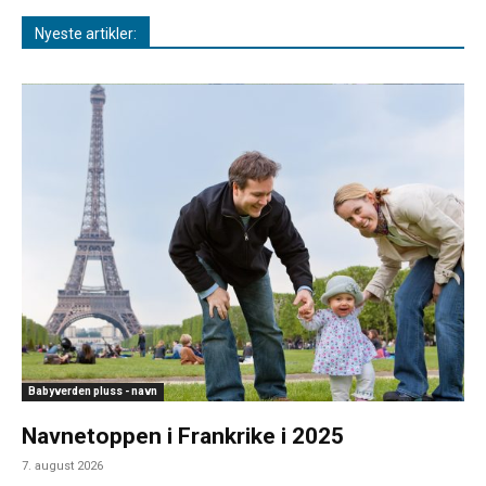
Nyeste artikler:
Babyverden pluss - navn
Navnetoppen i Frankrike i 2025
7. august 2026