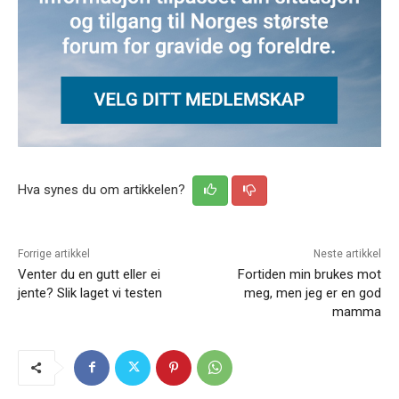
Hva synes du om artikkelen?
Forrige artikkel
Neste artikkel
Venter du en gutt eller ei
Fortiden min brukes mot
jente? Slik laget vi testen
meg, men jeg er en god
mamma