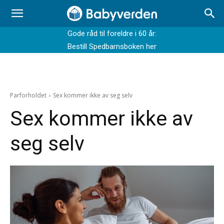
Gode råd til foreldre i 60 år:
Bestill Spedbarnsboken her
Parforholdet
Sex kommer ikke av seg selv
Sex kommer ikke av
seg selv