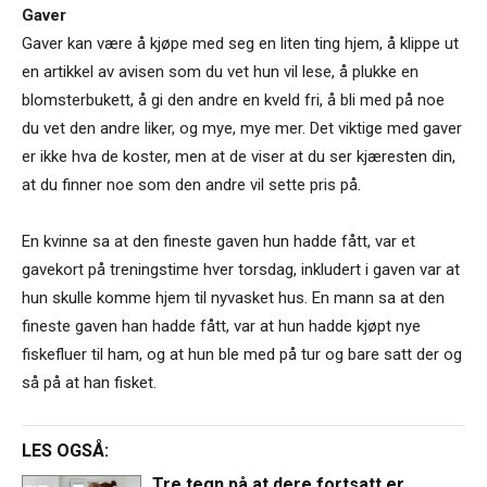
Gaver
Gaver kan være å kjøpe med seg en liten ting hjem, å klippe ut
en artikkel av avisen som du vet hun vil lese, å plukke en
blomsterbukett, å gi den andre en kveld fri, å bli med på noe
du vet den andre liker, og mye, mye mer. Det viktige med gaver
er ikke hva de koster, men at de viser at du ser kjæresten din,
at du finner noe som den andre vil sette pris på.
En kvinne sa at den fineste gaven hun hadde fått, var et
gavekort på treningstime hver torsdag, inkludert i gaven var at
hun skulle komme hjem til nyvasket hus. En mann sa at den
fineste gaven han hadde fått, var at hun hadde kjøpt nye
fiskefluer til ham, og at hun ble med på tur og bare satt der og
så på at han fisket.
LES OGSÅ:
Tre tegn på at dere fortsatt er