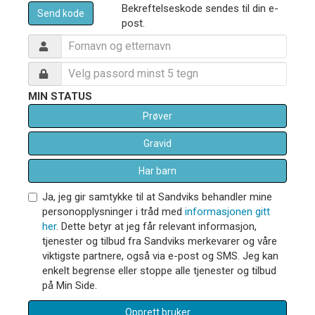
Bekreftelseskode sendes til din e-
Send kode
post.
MIN STATUS
Prøver
Gravid
Har barn
Ja, jeg gir samtykke til at Sandviks behandler mine
personopplysninger i tråd med
informasjonen gitt
her
. Dette betyr at jeg får relevant informasjon,
tjenester og tilbud fra Sandviks merkevarer og våre
viktigste partnere, også via e-post og SMS. Jeg kan
enkelt begrense eller stoppe alle tjenester og tilbud
på Min Side.
Opprett bruker