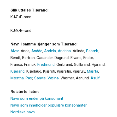
Slik uttales Tjærand:
KJÆÆ-rann
KJÆÆ-rand
Navn i samme sjanger som Tjærand:
Alvar
,
Anda
,
Andde
,
Andela
,
Andrina
,
Arlinda
,
Babæk
,
Bendt
,
Bertran
,
Casander
,
Dagrund
,
Elvane
,
Endor
,
Franca
,
Franck
,
Fredmund
,
Gerbrand
,
Gullbrand
,
Hjarand
,
Kjærand
,
Kjærlaug
,
Kjærsti
,
Kjærstin
,
Kjærulv
,
Mærta
,
Mærtha
,
Pær
,
Sønvis
,
Væinø
,
Wærner
,
Aanund
,
Åsulf
Relaterte lister:
Navn som ender på konsonant
Navn som inneholder populære konsonanter
Nordiske navn