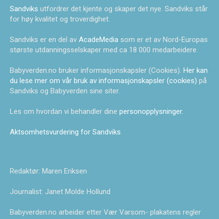
Sandviks
utfordrer det kjente og skaper det nye. Sandviks står
for høy kvalitet og troverdighet.
Sandviks er en del av
AcadeMedia
som er et av Nord-Europas
største utdanningsselskaper med ca 18 000 medarbeidere.
Babyverden.no bruker informasjonskapsler (Cookies).
Her kan
du lese mer om vår bruk av informasjonskapsler (cookies)
på
Sandviks og Babyverden sine siter.
Les om hvordan vi behandler dine
personopplysninger
.
Aktsomhetsvurdering for Sandviks
.
Redaktør: Maren Eriksen
Journalist: Janet Molde Hollund
Babyverden.no arbeider etter Vær Varsom- plakatens regler