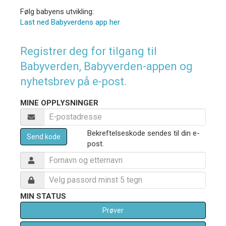
Følg babyens utvikling:
Last ned Babyverdens app her
Registrer deg for tilgang til
Babyverden, Babyverden-appen og
nyhetsbrev på e-post.
MINE OPPLYSNINGER
Bekreftelseskode sendes til din e-
Send kode
post.
MIN STATUS
Prøver