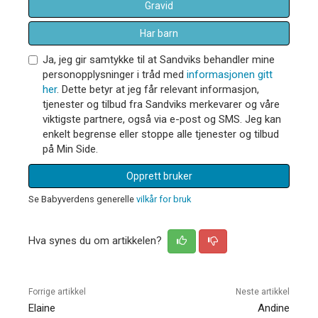
Gravid
Har barn
Ja, jeg gir samtykke til at Sandviks behandler mine
personopplysninger i tråd med
informasjonen gitt
her
. Dette betyr at jeg får relevant informasjon,
tjenester og tilbud fra Sandviks merkevarer og våre
viktigste partnere, også via e-post og SMS. Jeg kan
enkelt begrense eller stoppe alle tjenester og tilbud
på Min Side.
Opprett bruker
Se Babyverdens generelle
vilkår for bruk
Hva synes du om artikkelen?
Forrige artikkel
Neste artikkel
Elaine
Andine