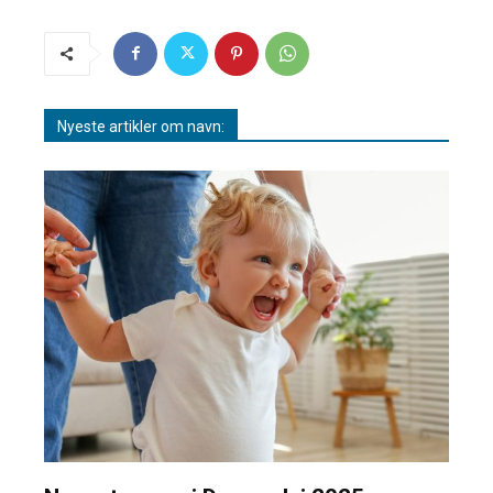
Nyeste artikler om navn: