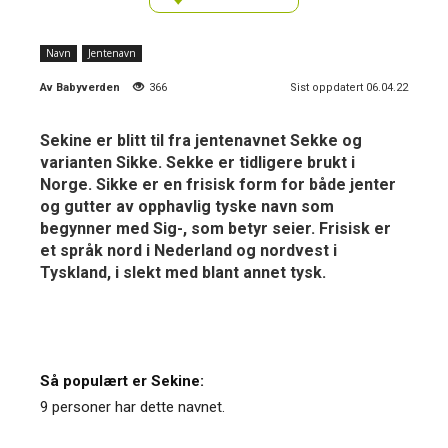
Navn
Jentenavn
Av
Babyverden
366
Sist oppdatert 06.04.22
Sekine er blitt til fra jentenavnet Sekke og
varianten Sikke. Sekke er tidligere brukt i
Norge. Sikke er en frisisk form for både jenter
og gutter av opphavlig tyske navn som
begynner med Sig-, som betyr seier. Frisisk er
et språk nord i Nederland og nordvest i
Tyskland, i slekt med blant annet tysk.
Så populært er Sekine:
9 personer har dette navnet.