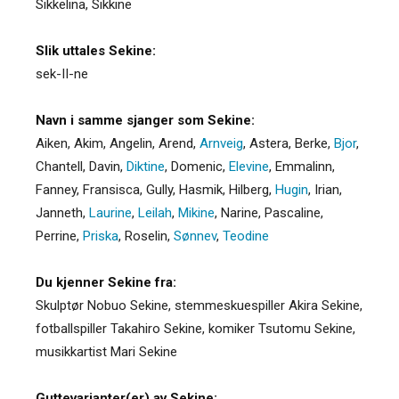
Sikkelina
,
Sikkine
Slik uttales Sekine:
sek-II-ne
Navn i samme sjanger som Sekine:
Aiken
,
Akim
,
Angelin
,
Arend
,
Arnveig
,
Astera
,
Berke
,
Bjor
,
Chantell
,
Davin
,
Diktine
,
Domenic
,
Elevine
,
Emmalinn
,
Fanney
,
Fransisca
,
Gully
,
Hasmik
,
Hilberg
,
Hugin
,
Irian
,
Janneth
,
Laurine
,
Leilah
,
Mikine
,
Narine
,
Pascaline
,
Perrine
,
Priska
,
Roselin
,
Sønnev
,
Teodine
Du kjenner Sekine fra:
Skulptør Nobuo Sekine, stemmeskuespiller Akira Sekine,
fotballspiller Takahiro Sekine, komiker Tsutomu Sekine,
musikkartist Mari Sekine
Guttevarianter(er) av Sekine: