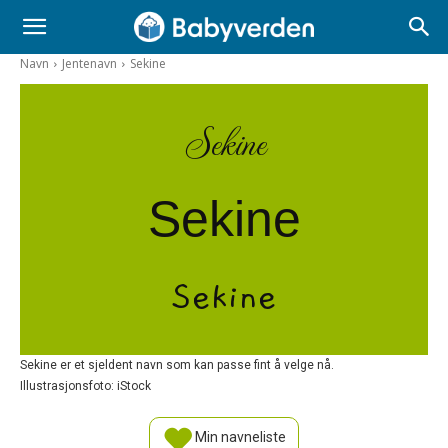
Navn
Jentenavn
Sekine
Sekine
Sekine
Sekine
Sekine er et sjeldent navn som kan passe fint å velge nå.
Illustrasjonsfoto: iStock
Min navneliste