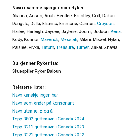
Navn i samme sjanger som Ryker:
Alianna
,
Anson
,
Ariah
,
Bentlee
,
Brentley
,
Colt
,
Dakari
,
Dangelo
,
Della
,
Ellianna
,
Emmarie
,
Gannon
,
Greyson
,
Hailee
,
Harleigh
,
Jaycee
,
Jaylene
,
Journi
,
Judson
,
Keira
,
Kody
,
Konnor
,
Maverick
,
Messiah
,
Milani
,
Misael
,
Nylah
,
Paislee
,
Rivka
,
Tatum
,
Treasure
,
Turner
,
Zakai
,
Zhavia
Du kjenner Ryker fra:
Skuespiller Ryker Baloun
Relaterte lister:
Navn kanskje ingen har
Navn som ender på konsonant
Navn uten æ, ø og å
Topp 3802 guttenavn i Canada 2024
Topp 3211 guttenavn i Canada 2023
Topp 3221 guttenavn i Canada 2022