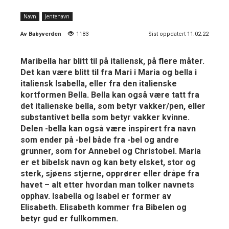
Navn
Jentenavn
Av
Babyverden
1183
Sist oppdatert 11.02.22
Maribella har blitt til på italiensk, på flere måter.
Det kan være blitt til fra Mari i Maria og bella i
italiensk Isabella, eller fra den italienske
kortformen Bella. Bella kan også være tatt fra
det italienske bella, som betyr vakker/pen, eller
substantivet bella som betyr vakker kvinne.
Delen -bella kan også være inspirert fra navn
som ender på -bel både fra -bel og andre
grunner, som for Annebel og Christobel. Maria
er et bibelsk navn og kan bety elsket, stor og
sterk, sjøens stjerne, opprører eller dråpe fra
havet – alt etter hvordan man tolker navnets
opphav. Isabella og Isabel er former av
Elisabeth. Elisabeth kommer fra Bibelen og
betyr gud er fullkommen.