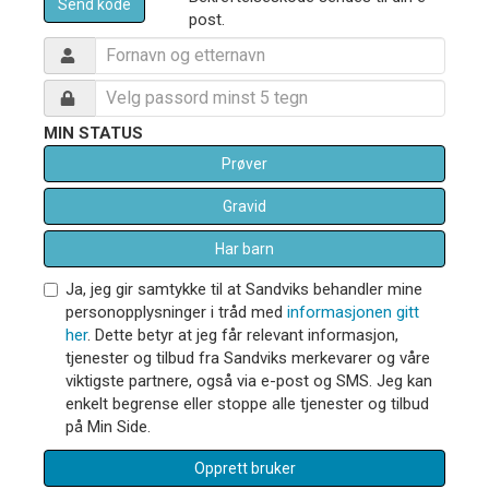
Send kode
post.
MIN STATUS
Prøver
Gravid
Har barn
Ja, jeg gir samtykke til at Sandviks behandler mine
personopplysninger i tråd med
informasjonen gitt
her
. Dette betyr at jeg får relevant informasjon,
tjenester og tilbud fra Sandviks merkevarer og våre
viktigste partnere, også via e-post og SMS. Jeg kan
enkelt begrense eller stoppe alle tjenester og tilbud
på Min Side.
Opprett bruker