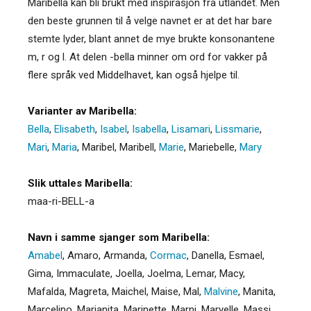
Maribella kan bli brukt med inspirasjon fra utlandet. Men
den beste grunnen til å velge navnet er at det har bare
stemte lyder, blant annet de mye brukte konsonantene
m, r og l. At delen -bella minner om ord for vakker på
flere språk ved Middelhavet, kan også hjelpe til.
Varianter av Maribella:
Bella
,
Elisabeth
,
Isabel
,
Isabella
,
Lisamari
,
Lissmarie
,
Mari
,
Maria
,
Maribel
,
Maribell
,
Marie
,
Mariebelle
,
Mary
Slik uttales Maribella:
maa-ri-BELL-a
Navn i samme sjanger som Maribella:
Amabel
,
Amaro
,
Armanda
,
Cormac
,
Danella
,
Esmael
,
Gima
,
Immaculate
,
Joella
,
Joelma
,
Lemar
,
Macy
,
Mafalda
,
Magreta
,
Maichel
,
Maise
,
Mal
,
Malvine
,
Manita
,
Marcelino
,
Marianita
,
Marinette
,
Marni
,
Maryelle
,
Massi
,