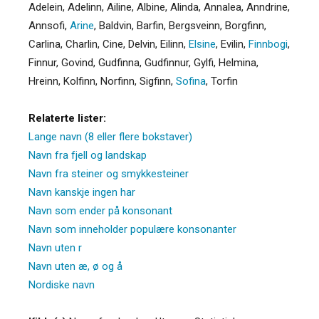
Adelein
,
Adelinn
,
Ailine
,
Albine
,
Alinda
,
Annalea
,
Anndrine
,
Annsofi
,
Arine
,
Baldvin
,
Barfin
,
Bergsveinn
,
Borgfinn
,
Carlina
,
Charlin
,
Cine
,
Delvin
,
Eilinn
,
Elsine
,
Evilin
,
Finnbogi
,
Finnur
,
Govind
,
Gudfinna
,
Gudfinnur
,
Gylfi
,
Helmina
,
Hreinn
,
Kolfinn
,
Norfinn
,
Sigfinn
,
Sofina
,
Torfin
Relaterte lister:
Lange navn (8 eller flere bokstaver)
Navn fra fjell og landskap
Navn fra steiner og smykkesteiner
Navn kanskje ingen har
Navn som ender på konsonant
Navn som inneholder populære konsonanter
Navn uten r
Navn uten æ, ø og å
Nordiske navn