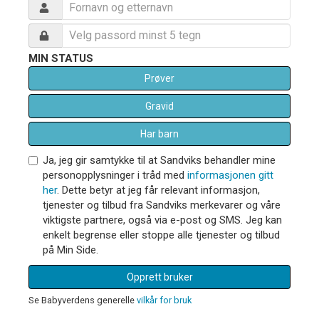
MIN STATUS
Prøver
Gravid
Har barn
Ja, jeg gir samtykke til at Sandviks behandler mine
personopplysninger i tråd med
informasjonen gitt
her
. Dette betyr at jeg får relevant informasjon,
tjenester og tilbud fra Sandviks merkevarer og våre
viktigste partnere, også via e-post og SMS. Jeg kan
enkelt begrense eller stoppe alle tjenester og tilbud
på Min Side.
Opprett bruker
Se Babyverdens generelle
vilkår for bruk