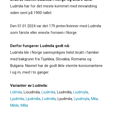
Ludmila har for det meste kommet med innvandring
siden sent på 1900-tallet.
Den 01.01.2024 var det 179 jenter/kvinner med Ludmila
som første eller eneste fornavn i Norge.
Derfor fungerer Ludmila godt nå:
Ludmila blir i Norge sannsynligvis helst brukt i familier
med bakgrunn fra Tsjekkia, Slovakia, Romania og
Bulgaria. Navnet har de godt likte stemte konsonantene
l og m, med l to ganger.
Varianter av Ludmila:
Lidmila
,
Lioudmila
,
Liudmila
,
Liudmilla
,
Liudmyla
,
Ljudmila
,
Ljudmilla
,
Ludmilla
,
Lyudmila
,
Lyudmyla
,
Mila
,
Milde
,
Milla