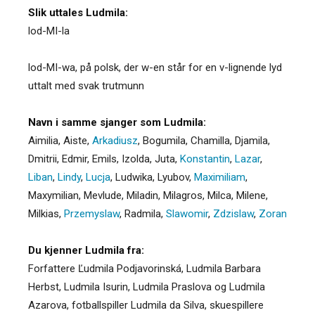
Slik uttales Ludmila:
lod-MI-la
lod-MI-wa, på polsk, der w-en står for en v-lignende lyd
uttalt med svak trutmunn
Navn i samme sjanger som Ludmila:
Aimilia
,
Aiste
,
Arkadiusz
,
Bogumila
,
Chamilla
,
Djamila
,
Dmitrii
,
Edmir
,
Emils
,
Izolda
,
Juta
,
Konstantin
,
Lazar
,
Liban
,
Lindy
,
Lucja
,
Ludwika
,
Lyubov
,
Maximiliam
,
Maxymilian
,
Mevlude
,
Miladin
,
Milagros
,
Milca
,
Milene
,
Milkias
,
Przemyslaw
,
Radmila
,
Slawomir
,
Zdzislaw
,
Zoran
Du kjenner Ludmila fra:
Forfattere Ľudmila Podjavorinská, Ludmila Barbara
Herbst, Ludmila Isurin, Ludmila Praslova og Ludmila
Azarova, fotballspiller Ludmila da Silva, skuespillere