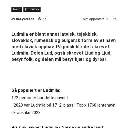
Navn
Jentenavn
Av
Babyverden
471
Sist oppdatert 03.10.24
Ludmila er blant annet latvisk, tsjekkisk,
slovakisk, rumensk og bulgarsk form av et navn
med slavisk opphav. På polsk blir det skrevet
Ludmiła. Delen Lud, også skrevet Liud og Ljud,
betyr folk, og delen mil betyr kjær og dyrbar.
Så populært er Ludmila:
172 personer har dette navnet.
I 2023 var Ludmila på 1712. plass i Topp 1760 jentenavn
i Frankrike 2023.
Bruk av navnet Ludmila i Norge og andre land: