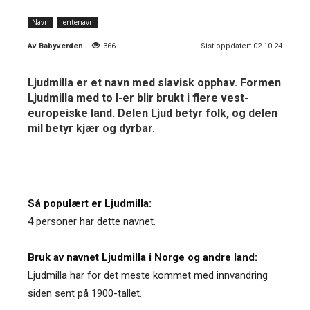
Navn
Jentenavn
Av
Babyverden
366
Sist oppdatert 02.10.24
Ljudmilla er et navn med slavisk opphav. Formen
Ljudmilla med to l-er blir brukt i flere vest-
europeiske land. Delen Ljud betyr folk, og delen
mil betyr kjær og dyrbar.
Så populært er Ljudmilla:
4 personer har dette navnet.
Bruk av navnet Ljudmilla i Norge og andre land:
Ljudmilla har for det meste kommet med innvandring
siden sent på 1900-tallet.