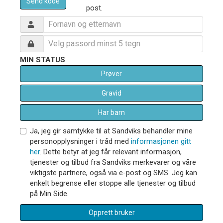
Send kode
post.
MIN STATUS
Prøver
Gravid
Har barn
Ja, jeg gir samtykke til at Sandviks behandler mine
personopplysninger i tråd med
informasjonen gitt
her
. Dette betyr at jeg får relevant informasjon,
tjenester og tilbud fra Sandviks merkevarer og våre
viktigste partnere, også via e-post og SMS. Jeg kan
enkelt begrense eller stoppe alle tjenester og tilbud
på Min Side.
Opprett bruker