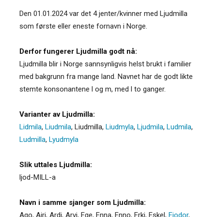
Den 01.01.2024 var det 4 jenter/kvinner med Ljudmilla
som første eller eneste fornavn i Norge.
Derfor fungerer Ljudmilla godt nå:
Ljudmilla blir i Norge sannsynligvis helst brukt i familier
med bakgrunn fra mange land. Navnet har de godt likte
stemte konsonantene l og m, med l to ganger.
Varianter av Ljudmilla:
Lidmila
,
Liudmila
,
Liudmilla
,
Liudmyla
,
Ljudmila
,
Ludmila
,
Ludmilla
,
Lyudmyla
Slik uttales Ljudmilla:
ljod-MILL-a
Navn i samme sjanger som Ljudmilla:
Ago
,
Airi
,
Ardi
,
Arvi
,
Ege
,
Enna
,
Enno
,
Erki
,
Eskel
,
Fjodor
,