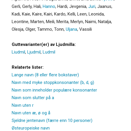
Gerli
,
Gerly
,
Hali
,
Hanno
,
Hardi
,
Jevgenia
,
Juri
,
Jaanus
,
Kadi
,
Kaie
,
Kaire
,
Kairi
,
Kardo
,
Kelli
,
Leen
,
Leonida
,
Leontine
,
Marten
,
Meili
,
Merita
,
Merlyn
,
Naimi
,
Natalja
,
Olesja
,
Olger
,
Tammo
,
Tonn
,
Uljana
,
Vassili
Guttevarianter(er) av Ljudmilla:
Liudmil
,
Ljudmil
,
Ludmil
Relaterte lister:
Lange navn (8 eller flere bokstaver)
Navn med myke stoppkonsonanter (b, d, g)
Navn som inneholder populære konsonanter
Navn som slutter på a
Navn uten r
Navn uten æ, ø og å
Sjeldne jentenavn (færre enn 10 personer)
Østeuropeiske navn