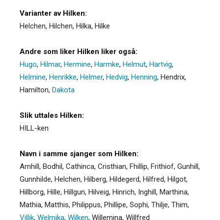
Varianter av Hilken:
Helchen
,
Hilchen
,
Hilka
,
Hilke
Andre som liker Hilken liker også:
Hugo
,
Hilmar
,
Hermine
,
Harmke
,
Helmut
,
Hartvig
,
Helmine
,
Henrikke
,
Helmer
,
Hedvig
,
Henning
,
Hendrix
,
Hamilton
,
Dakota
Slik uttales Hilken:
HILL-ken
Navn i samme sjanger som Hilken:
Arnhill
,
Bodhil
,
Cathinca
,
Cristhian
,
Fhillip
,
Frithiof
,
Gunhill
,
Gunnhilde
,
Helchen
,
Hilberg
,
Hildegerd
,
Hilfred
,
Hilgot
,
Hillborg
,
Hille
,
Hillgun
,
Hilveig
,
Hinrich
,
Inghill
,
Marthina
,
Mathia
,
Matthis
,
Philippus
,
Phillipe
,
Sophi
,
Thilje
,
Thim
,
Villik
,
Welmika
,
Wilken
,
Willemina
,
Willfred