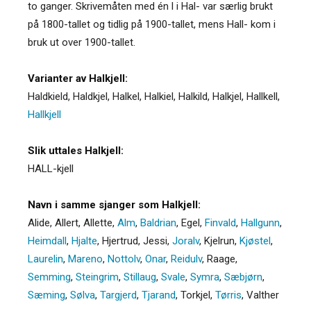
to ganger. Skrivemåten med én l i Hal- var særlig brukt
på 1800-tallet og tidlig på 1900-tallet, mens Hall- kom i
bruk ut over 1900-tallet.
Varianter av Halkjell:
Haldkield
,
Haldkjel
,
Halkel
,
Halkiel
,
Halkild
,
Halkjel
,
Hallkell
,
Hallkjell
Slik uttales Halkjell:
HALL-kjell
Navn i samme sjanger som Halkjell:
Alide
,
Allert
,
Allette
,
Alm
,
Baldrian
,
Egel
,
Finvald
,
Hallgunn
,
Heimdall
,
Hjalte
,
Hjertrud
,
Jessi
,
Joralv
,
Kjelrun
,
Kjøstel
,
Laurelin
,
Mareno
,
Nottolv
,
Onar
,
Reidulv
,
Raage
,
Semming
,
Steingrim
,
Stillaug
,
Svale
,
Symra
,
Sæbjørn
,
Sæming
,
Sølva
,
Targjerd
,
Tjarand
,
Torkjel
,
Tørris
,
Valther