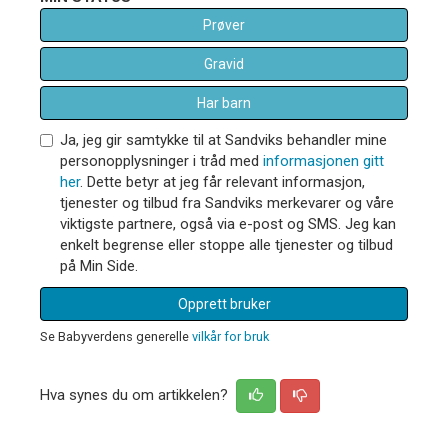
Prøver
Gravid
Har barn
Ja, jeg gir samtykke til at Sandviks behandler mine
personopplysninger i tråd med
informasjonen gitt
her
. Dette betyr at jeg får relevant informasjon,
tjenester og tilbud fra Sandviks merkevarer og våre
viktigste partnere, også via e-post og SMS. Jeg kan
enkelt begrense eller stoppe alle tjenester og tilbud
på Min Side.
Opprett bruker
Se Babyverdens generelle
vilkår for bruk
Hva synes du om artikkelen?