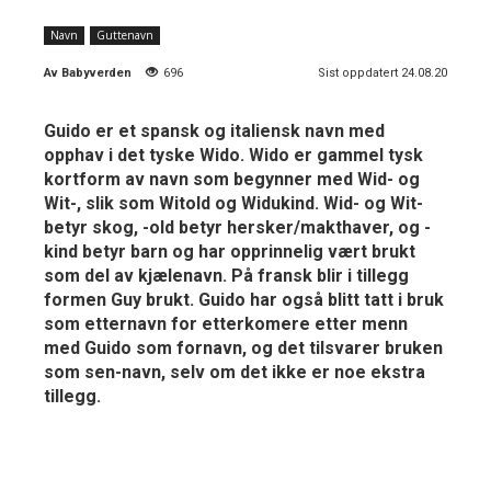
Navn
Guttenavn
Av
Babyverden
696
Sist oppdatert 24.08.20
Guido er et spansk og italiensk navn med
opphav i det tyske Wido. Wido er gammel tysk
kortform av navn som begynner med Wid- og
Wit-, slik som Witold og Widukind. Wid- og Wit-
betyr skog, -old betyr hersker/makthaver, og -
kind betyr barn og har opprinnelig vært brukt
som del av kjælenavn. På fransk blir i tillegg
formen Guy brukt. Guido har også blitt tatt i bruk
som etternavn for etterkomere etter menn
med Guido som fornavn, og det tilsvarer bruken
som sen-navn, selv om det ikke er noe ekstra
tillegg.