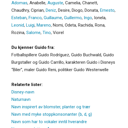
Adomas
,
Anabelle
,
Auguste
,
Camelia
,
Chanett
,
Chaudhry
,
Ciprian
,
Deniz
,
Desire
,
Diogo
,
Donata
,
Ernesto
,
Esteban
,
Franco
,
Guillaume
,
Guillermo
,
Ingo
,
Ionela
,
Leonid
,
Luigi
,
Mareno
,
Nomi
,
Odeta
,
Rachida
,
Rona
,
Rozina
,
Salome
,
Tino
,
Viorel
Du kjenner Guido fra:
Fotballspillere Guido Rodríguez, Guido Buchwald, Guido
Burgstaller og Guido Carrillo, karakteren Guido i Disneys
“Biler”, maler Guido Reni, politiker Guido Westerwelle
Relaterte lister:
Disney-navn
Naturnavn
Navn inspirert av blomster, planter og trær
Navn med myke stoppkonsonanter (b, d, g)
Navn som har to vokaler inntil hverandre