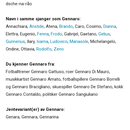
dsche-na-råo
Navn i samme sjanger som Gennaro:
Annachiara
,
Aristide
,
Atena
,
Brando
,
Caro
,
Cosimo
,
Dianna
,
Elettra
,
Eugenio
,
Fenna
,
Frodo
,
Gabrijel
,
Gaetano
,
Gelius
,
Gunnerius
,
Ilary
,
Ivarna
,
Ludovico
,
Mariasole
,
Michelangelo
,
Ondine
,
Ottavia
,
Rodolfo
,
Zeno
Du kjenner Gennaro fra:
Fotballtrener Gennaro Gattuso, roer Gennaro Di Mauro,
musikkartist Gennaro Amato, fotballspillere Gennaro Borrelli
og Gennaro Bracigliano, skuespiller Gennaro De Stefano, kokk
Gennaro Contaldo, politiker Gennaro Sangiuliano
Jentevariant(er) av Gennaro:
Genara
,
Gennara
,
Gennarina