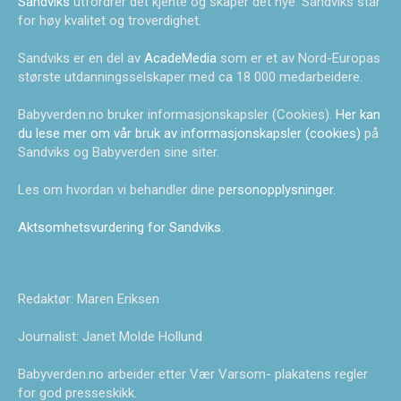
Sandviks
utfordrer det kjente og skaper det nye. Sandviks står
for høy kvalitet og troverdighet.
Sandviks er en del av
AcadeMedia
som er et av Nord-Europas
største utdanningsselskaper med ca 18 000 medarbeidere.
Babyverden.no bruker informasjonskapsler (Cookies).
Her kan
du lese mer om vår bruk av informasjonskapsler (cookies)
på
Sandviks og Babyverden sine siter.
Les om hvordan vi behandler dine
personopplysninger
.
Aktsomhetsvurdering for Sandviks
.
Redaktør: Maren Eriksen
Journalist: Janet Molde Hollund
Babyverden.no arbeider etter Vær Varsom- plakatens regler
for god presseskikk.