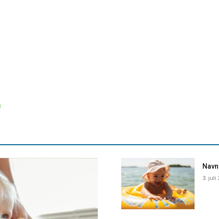
Navne
3. juli