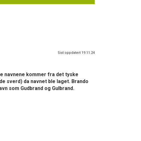
Sist oppdatert 19.11.24
sse navnene kommer fra det tyske
nde sverd) da navnet ble laget. Brando
navn som Gudbrand og Gulbrand.