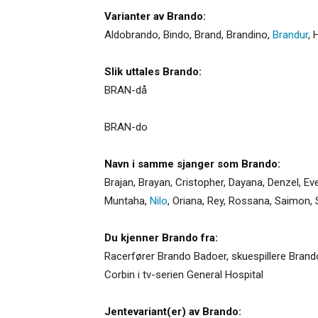
Varianter av Brando:
Aldobrando
,
Bindo
,
Brand
,
Brandino
,
Brandur
,
H
Slik uttales Brando:
BRAN-då
BRAN-do
Navn i samme sjanger som Brando:
Brajan
,
Brayan
,
Cristopher
,
Dayana
,
Denzel
,
Ev
Muntaha
,
Nilo
,
Oriana
,
Rey
,
Rossana
,
Saimon
,
Du kjenner Brando fra:
Racerfører Brando Badoer, skuespillere Brando
Corbin i tv-serien General Hospital
Jentevariant(er) av Brando: