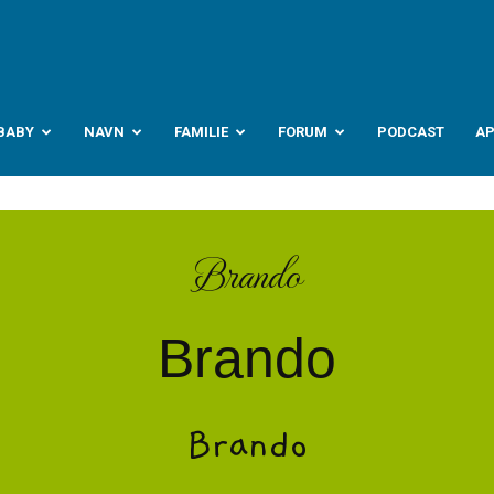
abyverden.no
BABY
NAVN
FAMILIE
FORUM
PODCAST
A
Brando
Brando
Brando