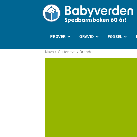
B
PRØVER
GRAVID
FØDSEL
Navn
Guttenavn
Brando