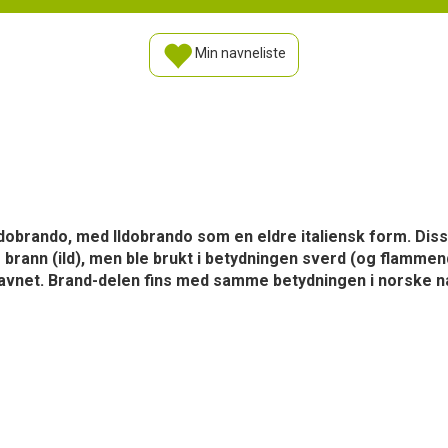
Min navneliste
ldobrando, med Ildobrando som en eldre italiensk form. Di
r brann (ild), men ble brukt i betydningen sverd (og flamme
avnet. Brand-delen fins med samme betydningen i norske 