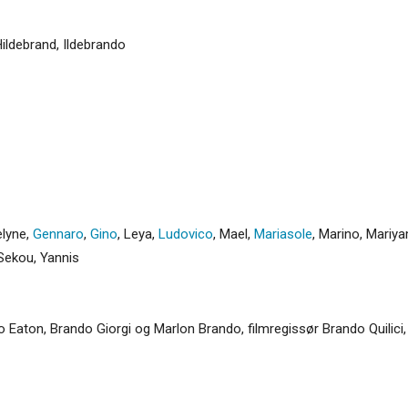
ildebrand
,
Ildebrando
elyne
,
Gennaro
,
Gino
,
Leya
,
Ludovico
,
Mael
,
Mariasole
,
Marino
,
Mariy
Sekou
,
Yannis
 Eaton, Brando Giorgi og Marlon Brando, filmregissør Brando Quilici