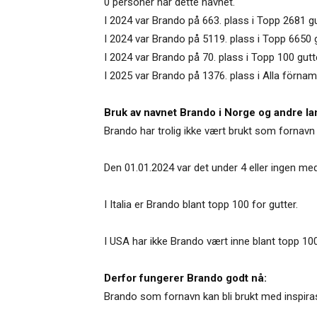
0 personer har dette navnet.
I 2024 var Brando på 663. plass i Topp 2681 gu
I 2024 var Brando på 5119. plass i Topp 6650
I 2024 var Brando på 70. plass i Topp 100 gutte
I 2025 var Brando på 1376. plass i Alla förnam
Bruk av navnet Brando i Norge og andre la
Brando har trolig ikke vært brukt som fornavn 
Den 01.01.2024 var det under 4 eller ingen me
I Italia er Brando blant topp 100 for gutter.
I USA har ikke Brando vært inne blant topp 100
Derfor fungerer Brando godt nå:
Brando som fornavn kan bli brukt med inspiras