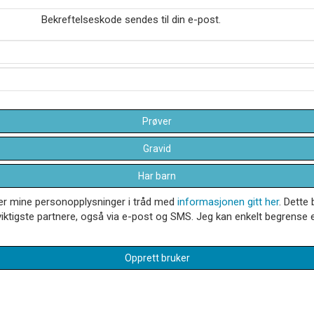
Bekreftelseskode sendes til din e-post.
Prøver
Gravid
Har barn
dler mine personopplysninger i tråd med
informasjonen gitt her
. Dette 
iktigste partnere, også via e-post og SMS. Jeg kan enkelt begrense el
Opprett bruker