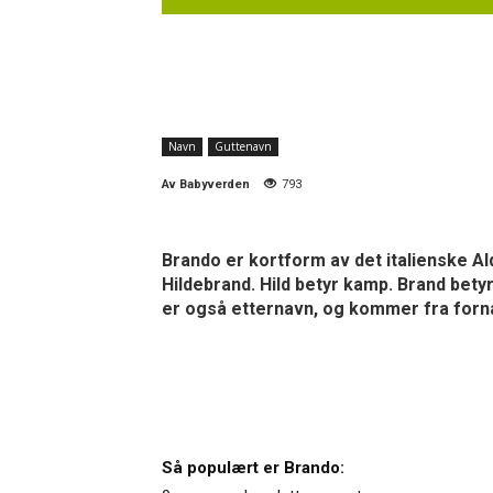
Navn
Guttenavn
Av
Babyverden
793
Brando er kortform av det italienske A
Hildebrand. Hild betyr kamp. Brand bety
er også etternavn, og kommer fra forn
Så populært er Brando: