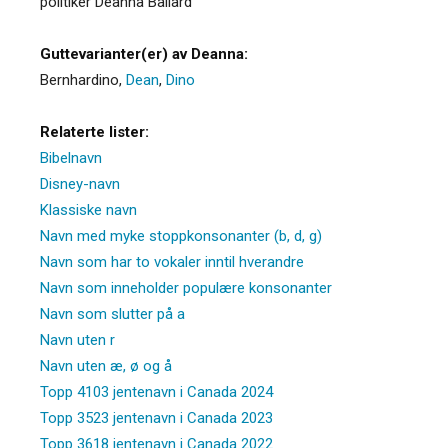
politiker Deanna Ballard
Guttevarianter(er) av Deanna:
Bernhardino
,
Dean
,
Dino
Relaterte lister:
Bibelnavn
Disney-navn
Klassiske navn
Navn med myke stoppkonsonanter (b, d, g)
Navn som har to vokaler inntil hverandre
Navn som inneholder populære konsonanter
Navn som slutter på a
Navn uten r
Navn uten æ, ø og å
Topp 4103 jentenavn i Canada 2024
Topp 3523 jentenavn i Canada 2023
Topp 3618 jentenavn i Canada 2022