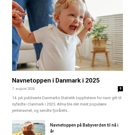
Navnetoppen i Danmark i 2025
7. august 2026
0
14. juli publiserte Danmarks Statistik topplistene for navn gitt til
nyfødte i Danmark i 2025. Alma ble det mest populære
jentenavnet, og sendte fjorårets...
Navnetoppen på Babyverden til nå i
år