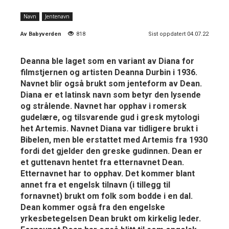
Navn
Jentenavn
Av
Babyverden
818
Sist oppdatert 04.07.22
Deanna ble laget som en variant av Diana for
filmstjernen og artisten Deanna Durbin i 1936.
Navnet blir også brukt som jenteform av Dean.
Diana er et latinsk navn som betyr den lysende
og strålende. Navnet har opphav i romersk
gudelære, og tilsvarende gud i gresk mytologi
het Artemis. Navnet Diana var tidligere brukt i
Bibelen, men ble erstattet med Artemis fra 1930
fordi det gjelder den greske gudinnen. Dean er
et guttenavn hentet fra etternavnet Dean.
Etternavnet har to opphav. Det kommer blant
annet fra et engelsk tilnavn (i tillegg til
fornavnet) brukt om folk som bodde i en dal.
Dean kommer også fra den engelske
yrkesbetegelsen Dean brukt om kirkelig leder.