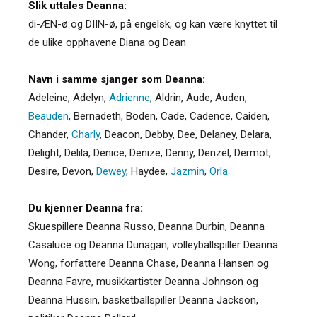
Slik uttales Deanna:
di-ÆN-ø og DIIN-ø, på engelsk, og kan være knyttet til
de ulike opphavene Diana og Dean
Navn i samme sjanger som Deanna:
Adeleine
,
Adelyn
,
Adrienne
,
Aldrin
,
Aude
,
Auden
,
Beauden
,
Bernadeth
,
Boden
,
Cade
,
Cadence
,
Caiden
,
Chander
,
Charly
,
Deacon
,
Debby
,
Dee
,
Delaney
,
Delara
,
Delight
,
Delila
,
Denice
,
Denize
,
Denny
,
Denzel
,
Dermot
,
Desire
,
Devon
,
Dewey
,
Haydee
,
Jazmin
,
Orla
Du kjenner Deanna fra:
Skuespillere Deanna Russo, Deanna Durbin, Deanna
Casaluce og Deanna Dunagan, volleyballspiller Deanna
Wong, forfattere Deanna Chase, Deanna Hansen og
Deanna Favre, musikkartister Deanna Johnson og
Deanna Hussin, basketballspiller Deanna Jackson,