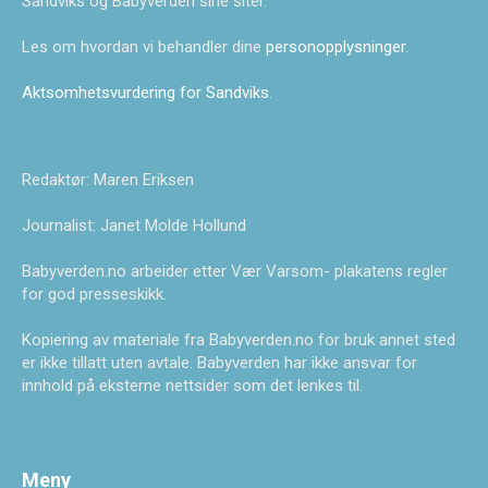
Sandviks og Babyverden sine siter.
Les om hvordan vi behandler dine
personopplysninger
.
Aktsomhetsvurdering for Sandviks
.
Redaktør: Maren Eriksen
Journalist: Janet Molde Hollund
Babyverden.no arbeider etter Vær Varsom- plakatens regler
for god presseskikk.
Kopiering av materiale fra Babyverden.no for bruk annet sted
er ikke tillatt uten avtale. Babyverden har ikke ansvar for
innhold på eksterne nettsider som det lenkes til.
Meny