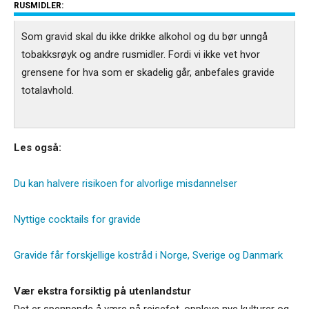
RUSMIDLER:
Som gravid skal du ikke drikke alkohol og du bør unngå
tobakksrøyk og andre rusmidler. Fordi vi ikke vet hvor
grensene for hva som er skadelig går, anbefales gravide
totalavhold.
Les også:
Du kan halvere risikoen for alvorlige misdannelser
Nyttige cocktails for gravide
Gravide får forskjellige kostråd i Norge, Sverige og Danmark
Vær ekstra forsiktig på utenlandstur
Det er spennende å være på reisefot, oppleve nye kulturer og