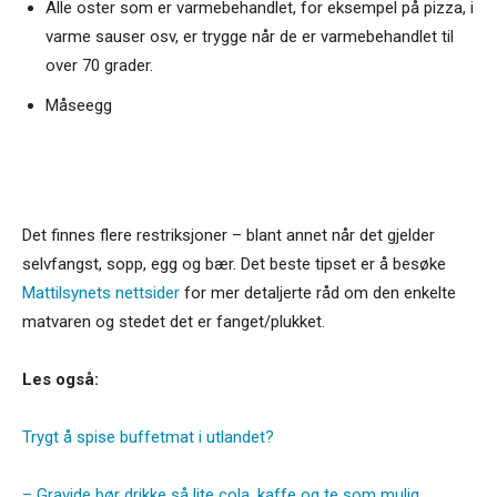
Alle oster som er varmebehandlet, for eksempel på pizza, i
varme sauser osv, er trygge når de er varmebehandlet til
over 70 grader.
Måseegg
Det finnes flere restriksjoner – blant annet når det gjelder
selvfangst, sopp, egg og bær. Det beste tipset er å besøke
Mattilsynets nettsider
for mer detaljerte råd om den enkelte
matvaren og stedet det er fanget/plukket.
Les også:
Trygt å spise buffetmat i utlandet?
– Gravide bør drikke så lite cola, kaffe og te som mulig