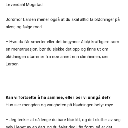
Løvendahl Mogstad.
Jordmor Larsen mener også at du skal alltid ta blødninger på
alvor, og følge med.
– Hvis du får smerter eller det begynner å blø kraftigere som
en menstruasjon, bør du sjekke det opp og finne ut om
blødningen stammer fra noe annet enn slimhinnen, sier
Larsen.
Kan vi fortsette å ha samleie, eller bør vi unngå det?
Hun sier mengden og varigheten på blødningen betyr mye.
– Jeg tenker at så lenge du bare blør litt, og det slutter av seg
selv i løpet av en dag, og du føler deg i fin form, så er det