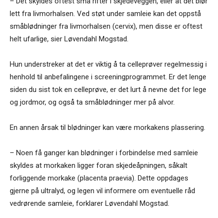
– Det skyldes oftest små rifter i skjedeveggen, eller at det blør
lett fra livmorhalsen. Ved støt under samleie kan det oppstå
småblødninger fra livmorhalsen (cervix), men disse er oftest
helt ufarlige, sier Løvendahl Mogstad.
Hun understreker at det er viktig å ta celleprøver regelmessig i
henhold til anbefalingene i screeningprogrammet. Er det lenge
siden du sist tok en celleprøve, er det lurt å nevne det for lege
og jordmor, og også ta småblødninger mer på alvor.
En annen årsak til blødninger kan være morkakens plassering.
– Noen få ganger kan blødninger i forbindelse med samleie
skyldes at morkaken ligger foran skjedeåpningen, såkalt
forliggende morkake (placenta praevia). Dette oppdages
gjerne på ultralyd, og legen vil informere om eventuelle råd
vedrørende samleie, forklarer Løvendahl Mogstad.