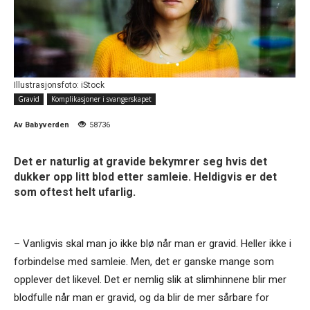
Illustrasjonsfoto: iStock
Gravid
Komplikasjoner i svangerskapet
Av
Babyverden
58736
Det er naturlig at gravide bekymrer seg hvis det
dukker opp litt blod etter samleie. Heldigvis er det
som oftest helt ufarlig.
– Vanligvis skal man jo ikke blø når man er gravid. Heller ikke i
forbindelse med samleie. Men, det er ganske mange som
opplever det likevel. Det er nemlig slik at slimhinnene blir mer
blodfulle når man er gravid, og da blir de mer sårbare for