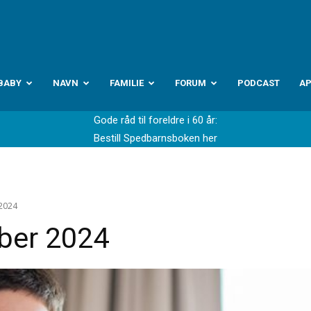
abyverden.no
BABY
NAVN
FAMILIE
FORUM
PODCAST
A
Gode råd til foreldre i 60 år:
Bestill Spedbarnsboken her
 2024
ber 2024