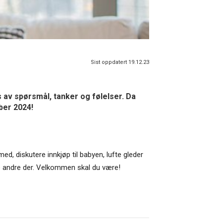
Sist oppdatert 19.12.23
 av spørsmål, tanker og følelser. Da
ber 2024!
d, diskutere innkjøp til babyen, lufte gleder
de andre der. Velkommen skal du være!