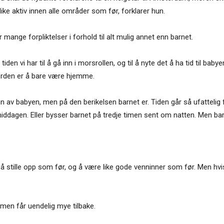
like aktiv innen alle områder som før, forklarer hun.
mange forpliktelser i forhold til alt mulig annet enn barnet.
iden vi har til å gå inn i morsrollen, og til å nyte det å ha tid til ba
rden er å bare være hjemme.
nn av babyen, men på den berikelsen barnet er. Tiden går så ufattelig fo
rmiddagen. Eller bysser barnet på tredje timen sent om natten. Men ba
å stille opp som før, og å være like gode venninner som før. Men hvis d
, men får uendelig mye tilbake.