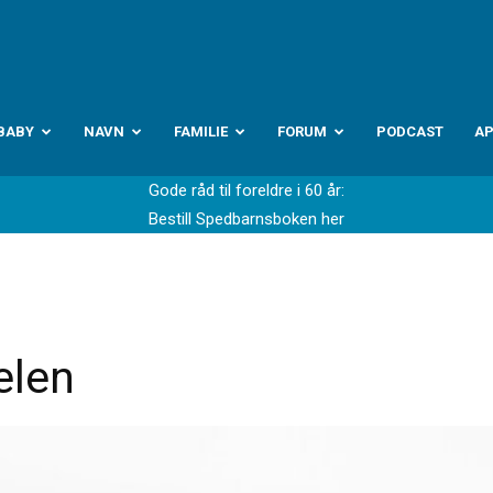
abyverden.no
BABY
NAVN
FAMILIE
FORUM
PODCAST
A
Gode råd til foreldre i 60 år:
Bestill Spedbarnsboken her
elen