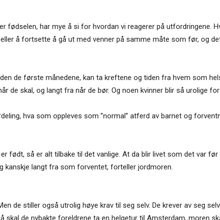
tter fødselen, har mye å si for hvordan vi reagerer på utfordringene. 
er å fortsette å gå ut med venner på samme måte som før, og dette 
tiden de første månedene, kan ta kreftene og tiden fra hvem som he
 de skal, og langt fra når de bør. Og noen kvinner blir så urolige fo
eling, hva som oppleves som ”normal” atferd av barnet og forventni
født, så er alt tilbake til det vanlige. At da blir livet som det var før
 og kanskje langt fra som forventet, forteller jordmoren.
n de stiller også utrolig høye krav til seg selv. De krever av seg sel
å skal de nybakte foreldrene ta en helgetur til Amsterdam, moren sk