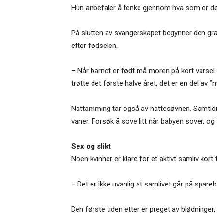
Hun anbefaler å tenke gjennom hva som er det v
På slutten av svangerskapet begynner den grav
etter fødselen.
– Når barnet er født må moren på kort varsel k
trøtte det første halve året, det er en del av ”
Nattamming tar også av nattesøvnen. Samtidig
vaner. Forsøk å sove litt når babyen sover, og f
Sex og slikt
Noen kvinner er klare for et aktivt samliv kort 
– Det er ikke uvanlig at samlivet går på spareb
Den første tiden etter er preget av blødninger