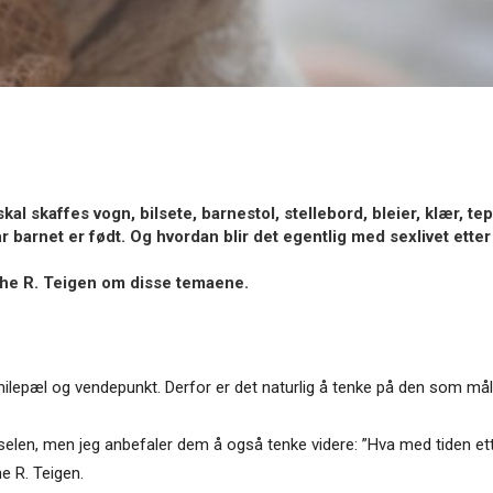
l skaffes vogn, bilsete, barnestol, stellebord, bleier, klær, tep
r barnet er født. Og hvordan blir det egentlig med sexlivet ette
he R. Teigen om disse temaene.
milepæl og vendepunkt. Derfor er det naturlig å tenke på den som mål
elen, men jeg anbefaler dem å også tenke videre: ”Hva med tiden ette
he R. Teigen.