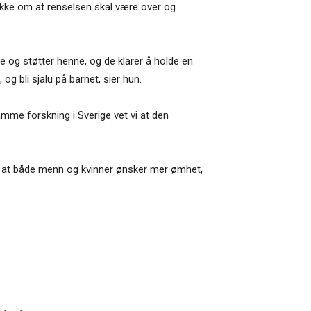
rekke om at renselsen skal være over og
ne og støtter henne, og de klarer å holde en
g bli sjalu på barnet, sier hun.
amme forskning i Sverige vet vi at den
så at både menn og kvinner ønsker mer ømhet,