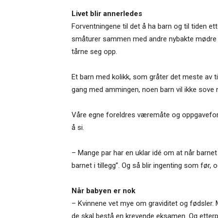
Livet blir annerledes
Forventningene til det å ha barn og til tiden e
småturer sammen med andre nybakte mødre ell
tårne seg opp.
Et barn med kolikk, som gråter det meste av 
gang med ammingen, noen barn vil ikke sove når
Våre egne foreldres væremåte og oppgaveford
å si.
– Mange par har en uklar idé om at når barnet er 
barnet i tillegg”. Og så blir ingenting som før,
Når babyen er nok
– Kvinnene vet mye om graviditet og fødsler. Me
de skal bestå en krevende eksamen. Og etterp