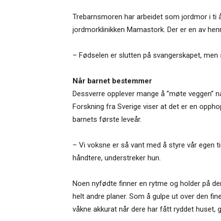
Trebarnsmoren har arbeidet som jordmor i ti å
jordmorklinikken Mamastork. Der er en av hen
– Fødselen er slutten på svangerskapet, men 
Når barnet bestemmer
Dessverre opplever mange å ”møte veggen” når f
Forskning fra Sverige viser at det er en opph
barnets første leveår.
– Vi voksne er så vant med å styre vår egen tid. 
håndtere, understreker hun.
Noen nyfødte finner en rytme og holder på den
helt andre planer. Som å gulpe ut over den fine, 
våkne akkurat når dere har fått ryddet huset,