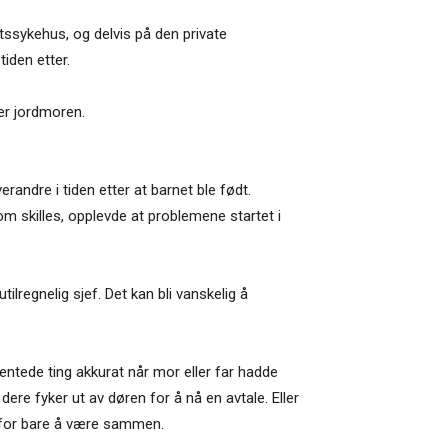
tssykehus, og delvis på den private
iden etter.
er jordmoren.
andre i tiden etter at barnet ble født.
m skilles, opplevde at problemene startet i
tilregnelig sjef. Det kan bli vanskelig å
entede ting akkurat når mor eller far hadde
 dere fyker ut av døren for å nå en avtale. Eller
d for bare å være sammen.