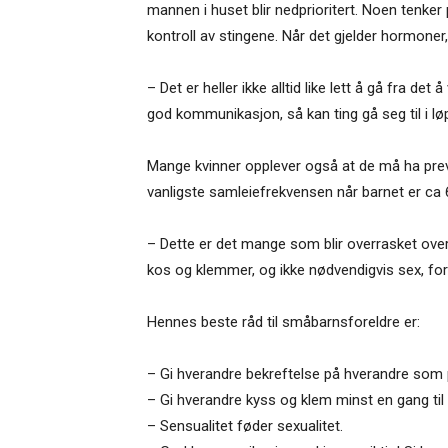
mannen i huset blir nedprioritert. Noen tenke
kontroll av stingene. Når det gjelder hormoner,
– Det er heller ikke alltid like lett å gå fra 
god kommunikasjon, så kan ting gå seg til i lø
Mange kvinner opplever også at de må ha preven
vanligste samleiefrekvensen når barnet er ca 
– Dette er det mange som blir overrasket ove
kos og klemmer, og ikke nødvendigvis sex, for
Hennes beste råd til småbarnsforeldre er:
– Gi hverandre bekreftelse på hverandre som p
– Gi hverandre kyss og klem minst en gang til d
– Sensualitet føder sexualitet.