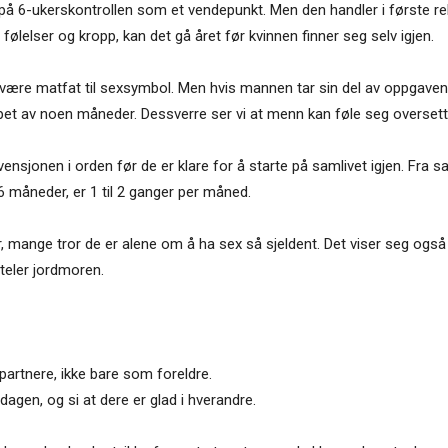
r på 6-ukerskontrollen som et vendepunkt. Men den handler i første 
 følelser og kropp, kan det gå året før kvinnen finner seg selv igjen.
det å være matfat til sexsymbol. Men hvis mannen tar sin del av oppgave
pet av noen måneder. Dessverre ser vi at menn kan føle seg oversett, o
sjonen i orden før de er klare for å starte på samlivet igjen. Fra s
6 måneder, er 1 til 2 ganger per måned.
r, mange tror de er alene om å ha sex så sjeldent. Det viser seg og
teler jordmoren.
artnere, ikke bare som foreldre.
agen, og si at dere er glad i hverandre.