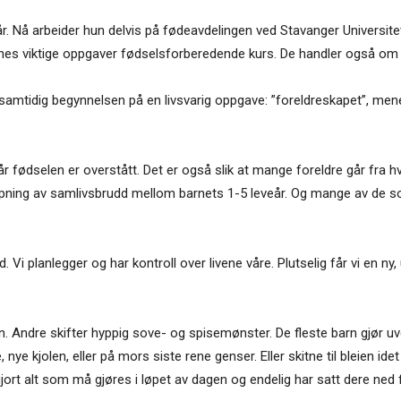
r. Nå arbeider hun delvis på fødeavdelingen ved Stavanger Universite
nes viktige oppgaver fødselsforberedende kurs. De handler også om t
samtidig begynnelsen på en livsvarig oppgave: ”foreldreskapet”, men
ødselen er overstått. Det er også slik at mange foreldre går fra hver
opning av samlivsbrudd mellom barnets 1-5 leveår. Og mange av de so
Vi planlegger og har kontroll over livene våre. Plutselig får vi en ny, u
. Andre skifter hyppig sove- og spisemønster. De fleste barn gjør uv
nye kjolen, eller på mors siste rene genser. Eller skitne til bleien idet
 gjort alt som må gjøres i løpet av dagen og endelig har satt dere ne