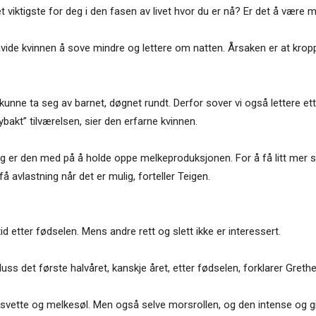
iktigste for deg i den fasen av livet hvor du er nå? Er det å være m
ide kvinnen å sove mindre og lettere om natten. Årsaken er at kropp
unne ta seg av barnet, døgnet rundt. Derfor sover vi også lettere ett
nybakt” tilværelsen, sier den erfarne kvinnen.
 er den med på å holde oppe melkeproduksjonen. For å få litt mer sø
å avlastning når det er mulig, forteller Teigen.
tid etter fødselen. Mens andre rett og slett ikke er interessert.
luss det første halvåret, kanskje året, etter fødselen, forklarer Grethe
, svette og melkesøl. Men også selve morsrollen, og den intense og gi