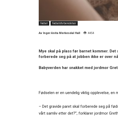
Fødsel
Fødselsforberedelser
Av
Inger Anita Merkesdal Hall
4454
Mye skal på plass før barnet kommer. Det ska
forberede seg på at jobben ikke er over nå
Babyverden har snakket med jordmor Gret
Fødselen er en uendelig viktig opplevelse, en 
– Det gravide paret skal forberede seg på føds
vårt samliv etter det?”, forklarer jordmor Gret