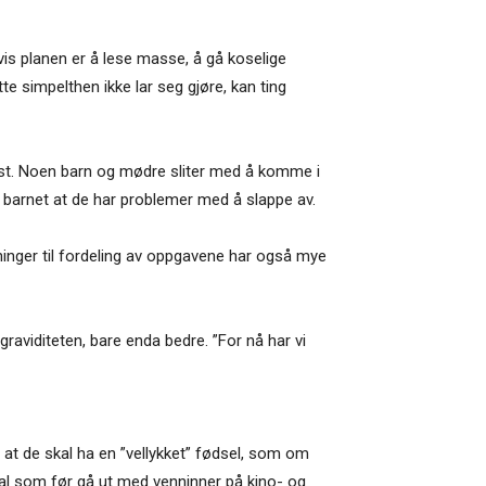
Hvis planen er å lese masse, å gå koselige
simpelthen ikke lar seg gjøre, kan ting
lst. Noen barn og mødre sliter med å komme i
r barnet at de har problemer med å slappe av.
nger til fordeling av oppgavene har også mye
 graviditeten, bare enda bedre. ”For nå har vi
v at de skal ha en ”vellykket” fødsel, som om
al som før gå ut med venninner på kino- og