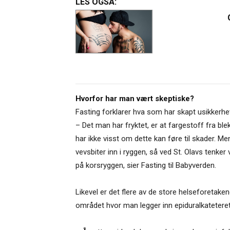
LES OGSÅ:
Hvorfor har man vært skeptiske?
Fasting forklarer hva som har skapt usikkerhe
– Det man har fryktet, er at fargestoff fra ble
har ikke visst om dette kan føre til skader. Men
vevsbiter inn i ryggen, så ved St. Olavs tenker
på korsryggen, sier Fasting til Babyverden.
Likevel er det flere av de store helseforetake
området hvor man legger inn epiduralkateteret 