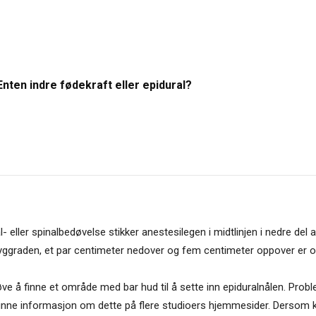
Enten indre fødekraft eller epidural?
- eller spinalbedøvelse stikker anestesilegen i midtlinjen i nedre del
yggraden, et par centimeter nedover og fem centimeter oppover er om
øve å finne et område med bar hud til å sette inn epiduralnålen. Probl
e finne informasjon om dette på flere studioers hjemmesider. Dersom k