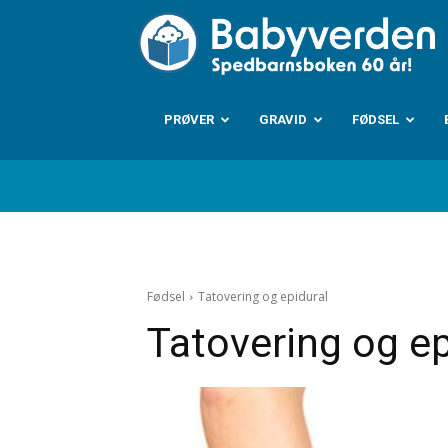
B
PRØVER
GRAVID
FØDSEL
Fødsel
Tatovering og epidural
Tatovering og ep