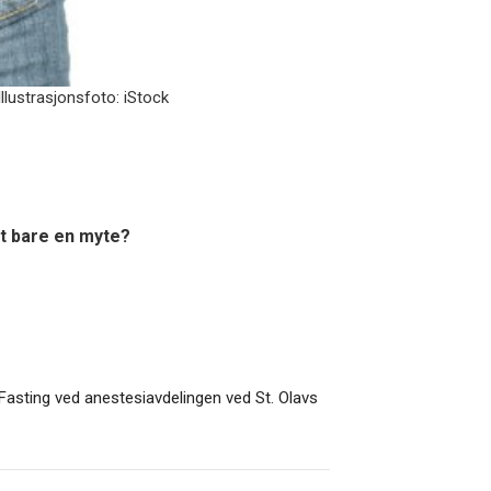
llustrasjonsfoto: iStock
et bare en myte?
 Fasting ved anestesiavdelingen ved St. Olavs