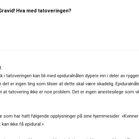
Gravid! Hva med tatoveringen?
t.
kk i tatoveringen kan bli med epiduralnålen dypere inn i deler av rygg
 det er ingen ting som tilsier at dette skal være skadelig. Epiduralnål
 vi at tatovering ikke er noe problem. Det er ingen anestesilege som v
ne som har hatt følgende opplysninger på sine hjemmesider: «Kvinner 
kan ikke få epidural.»