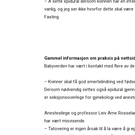
– Å sette epidural dersom kvinnen har en infek
vanlig, og jeg ser ikke hvorfor dette skal være
Fasting.
Gammel informasjon om praksis på nettsi
Babyverden har vært i kontakt med flere av d
– Kvinner skal få god smertelindring ved fødsel
Dersom nødvendig settes også epidural gjennom 
er seksjonsoverlege for gynekologi ved aneste
Anestesilege og professor Leiv Arne Rosselan
har vært misvisende.
– Tatovering er ingen årsak til å la være å gi