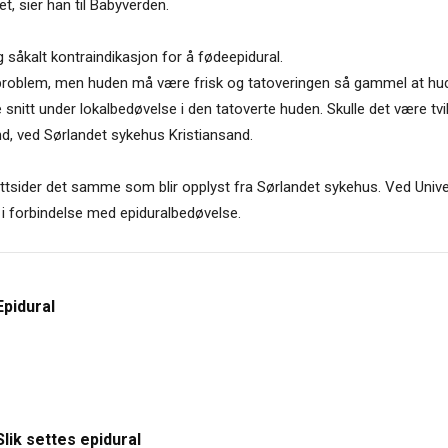
t, sier han til Babyverden.
g såkalt kontraindikasjon for å fødeepidural.
t problem, men huden må være frisk og tatoveringen så gammel at huden
lite snitt under lokalbedøvelse i den tatoverte huden. Skulle det være tv
nd, ved Sørlandet sykehus Kristiansand.
ttsider det samme som blir opplyst fra Sørlandet sykehus. Ved Unive
 i forbindelse med epiduralbedøvelse.
Epidural
Slik settes epidural