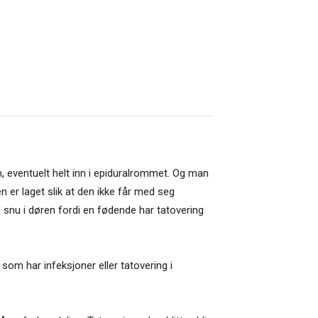
en, eventuelt helt inn i epiduralrommet. Og man
en er laget slik at den ikke får med seg
il snu i døren fordi en fødende har tatovering
som har infeksjoner eller tatovering i