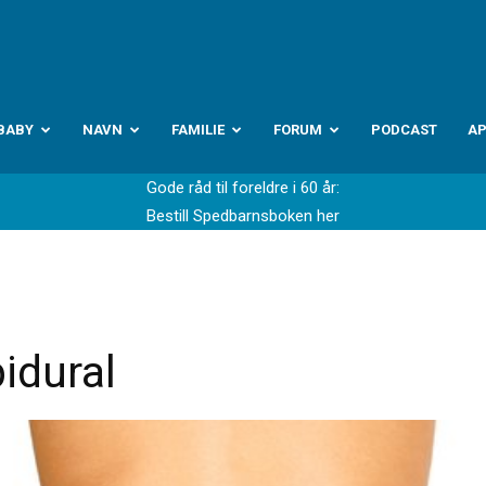
abyverden.no
BABY
NAVN
FAMILIE
FORUM
PODCAST
A
Gode råd til foreldre i 60 år:
Bestill Spedbarnsboken her
idural