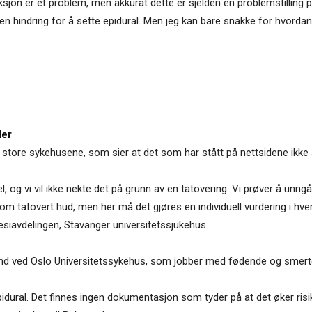
sjon er et problem, men akkurat dette er sjelden en problemstilling på
 en hindring for å sette epidural. Men jeg kan bare snakke for hvordan v
der
e store sykehusene, som sier at det som har stått på nettsidene ik
, og vi vil ikke nekte det på grunn av en tatovering. Vi prøver å unngå
tatovert hud, men her må det gjøres en individuell vurdering i hvert 
siavdelingen, Stavanger universitetssjukehus.
d ved Oslo Universitetssykehus, som jobber med fødende og smerter
 epidural. Det finnes ingen dokumentasjon som tyder på at det øker ris