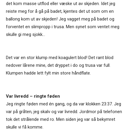
det kom masse utflod eller væske ut av skjeden. Idet jeg
reiste meg for å gå på badet, kjentes det ut som om en
ballong kom ut av skjeden! Jeg vagget meg på badet og
forventet en slimpropp i trusa. Men synet som ventet meg
skulle gi meg sjokk...
Det var en stor klump med koagulert blod! Det rant blod
nedover lårene mine, det dryppet i do og trusa var full.
Klumpen hadde lett fylt min store håndflate.
Var livredd – ringte føden
Jeg ringte føden med én gang, og da var klokken 23:37. Jeg
var på gråten, jeg skalv og var livredd. Jordmor på telefonen
tok det strålende med ro. Men siden jeg var så bekymret
skulle vi få komme.