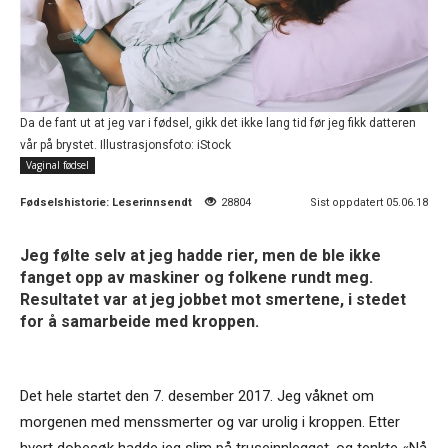
Da de fant ut at jeg var i fødsel, gikk det ikke lang tid før jeg fikk datteren
vår på brystet. Illustrasjonsfoto: iStock
Vaginal fødsel
Fødselshistorie:
Leserinnsendt
28804
Sist oppdatert 05.06.18
Jeg følte selv at jeg hadde rier, men de ble ikke
fanget opp av maskiner og folkene rundt meg.
Resultatet var at jeg jobbet mot smertene, i stedet
for å samarbeide med kroppen.
Det hele startet den 7. desember 2017. Jeg våknet om
morgenen med menssmerter og var urolig i kroppen. Etter
hvert dobesøk hadde jeg slim på truseinnlegget, og tenkte «Nå