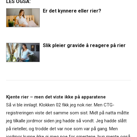
LES OGSÅ:
Er det kynnere eller rier?
Slik pleier gravide å reagere på rier
Kjente rier – men det viste ikke på apparatene
Så vi ble innlagt. Klokken 02 fikk jeg nok rier. Men CTG-
registreringen viste det samme som sist. Midt på natta måtte
jeg tilkalle jordmor siden jeg hadde så vondt. Jeg hadde slått
på rieteller, og trodde det var noe som var på gang. Men
jordmor kunne ikke gi meg noe for smertene, hun mente også