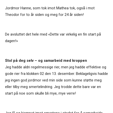
Jordmor Hanne, som tok imot Mathea tok, også i mot
Theodor for to år siden og meg for 24 år siden!
De avsluttet det hele med «Dette var virkelig en fin start på
dagen!»
Stol på deg selv – og samarbeid med kroppen
Jeg hadde aldri regelmessige rier, men jeg hadde effektive og
gode rier fra klokken 02 den 13. desember. Beklageligvis hadde
jeg ingen god jordmor ved min side som kunne støtte meg
eller tilby meg smertelindring. Jeg trodde dette bare var en
start på noe som skulle bli mye, mye verre!
Jeg lå og kjempet imot smertene i stedet for å samarbeide