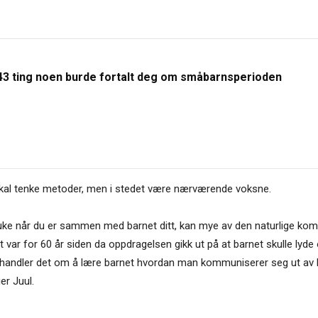
43 ting noen burde fortalt deg om småbarnsperioden
 skal tenke metoder, men i stedet være nærværende voksne.
ruke når du er sammen med barnet ditt, kan mye av den naturlige kom
ar for 60 år siden da oppdragelsen gikk ut på at barnet skulle lyde og
e handler det om å lære barnet hvordan man kommuniserer seg ut av
er Juul.