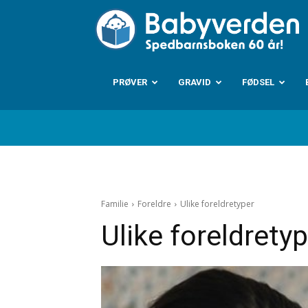
B
PRØVER
GRAVID
FØDSEL
Familie
Foreldre
Ulike foreldretyper
Ulike foreldrety