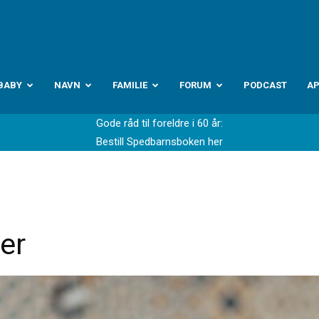
abyverden.no
BABY
NAVN
FAMILIE
FORUM
PODCAST
A
Gode råd til foreldre i 60 år:
Bestill Spedbarnsboken her
per