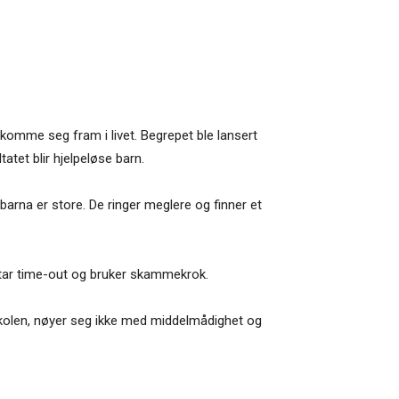
g komme seg fram i livet. Begrepet ble lansert
tet blir hjelpeløse barn.
barna er store. De ringer meglere og finner et
, tar time-out og bruker skammekrok.
skolen, nøyer seg ikke med middelmådighet og