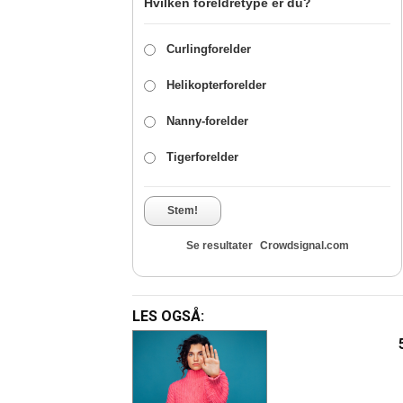
Hvilken foreldretype er du?
Curlingforelder
Helikopterforelder
Nanny-forelder
Tigerforelder
Stem!
Se resultater
Crowdsignal.com
LES OGSÅ: