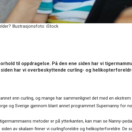
lder? Illustrasjonsfoto: iStock
 forhold til oppdragelse. På den ene siden har vi tigerma
iden har vi overbeskyttende curling- og helikopterforeldr
nnet enn curling, og mange har sammenlignet det med en ekstrem 
orge og Sverige gjennom blant annet programmet Supernanny for noe
 tigermammaens metoder er på ytterkanten, kan man se Nanny-pe
siden av skalaen finner vi curlingforeldre og helikopterforeldre. De s