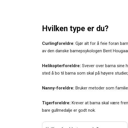
Hvilken type er du?
Curlingforeldre
: Gjør alt for å feie foran ba
av den danske barnepsykologen Bent Hougaard.
Helikopterforeldre:
Svever over barna sine he
sted å bo til barna som skal på høyere studier,
Nanny-foreldre:
Bruker metoder som familier
Tigerforeldre:
Krever at barna skal være fre
bare gullmedalje er godt nok.