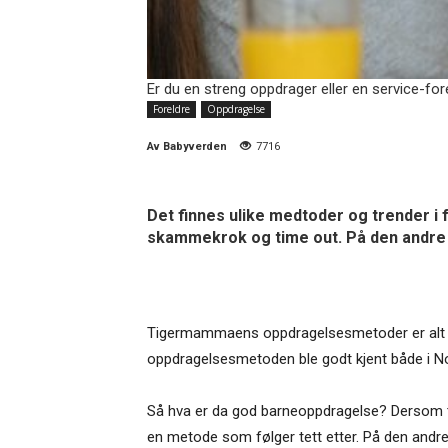
Er du en streng oppdrager eller en service-fore
Foreldre
Oppdragelse
Av
Babyverden
7716
Det finnes ulike medtoder og trender i
skammekrok og time out. På den andre s
Tigermammaens oppdragelsesmetoder er alt a
oppdragelsesmetoden ble godt kjent både i N
Så hva er da god barneoppdragelse? Dersom
en metode som følger tett etter. På den andre 