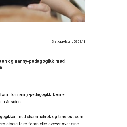
Sist oppdatert 08.09.11
mmaen og nanny-pedagogikk med
e.
form for nanny-pedagogikk. Denne
n år siden.
dagogikken med skammekrok og time out som
om stadig feier foran eller svever over sine