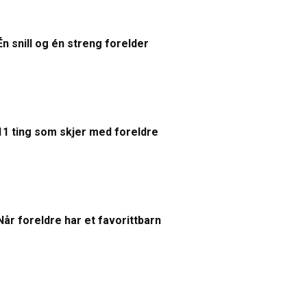
Én snill og én streng forelder
11 ting som skjer med foreldre
Når foreldre har et favorittbarn