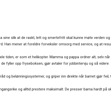
rna sine slik at de raskt, lett og smertefritt skal kunne møte verden o
 Han mener at foreldre forveksler omsorg med service, og at resulta
le tiden, er som et helikopter. Mamma og pappa ordner alt, selv når 
 de fyller opp fryseboksen, gjør avtaler for jobbintervju og så videre.
åd og belønningssystemer, og griper inn direkte når barnet gjør feil
mgangsrike og alltid prestere maksimalt. De presser barna hardt på 