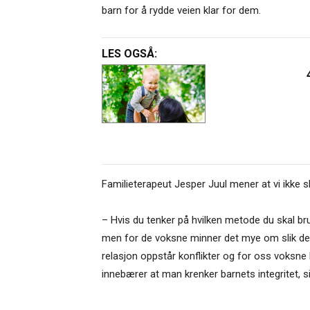
barn for å rydde veien klar for dem.
LES OGSÅ:
Familieterapeut Jesper Juul mener at vi ikke
– Hvis du tenker på hvilken metode du skal b
men for de voksne minner det mye om slik det v
relasjon oppstår konflikter og for oss voksn
innebærer at man krenker barnets integritet, si