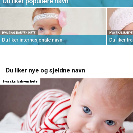
Du liker populære navn
HVA SKAL BABYEN HETE
HVA SKAL BABYE
Du liker internasjonale navn
Du liker tr
Du liker nye og sjeldne navn
Hva skal babyen hete