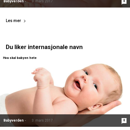
Babyverden
-
3. mars 2017
0
Les mer
Du liker internasjonale navn
Hva skal babyen hete
Babyverden
-
3. mars 2017
0