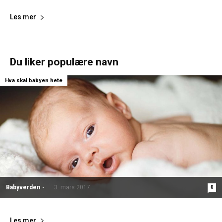
Les mer
Du liker populære navn
Hva skal babyen hete
Babyverden
-
3. mars 2017
0
Les mer