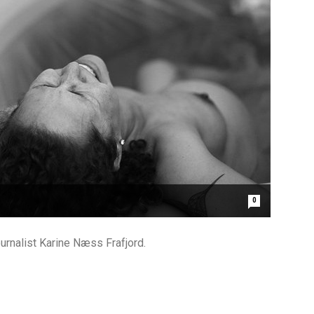
0
rnalist Karine Næss Frafjord.