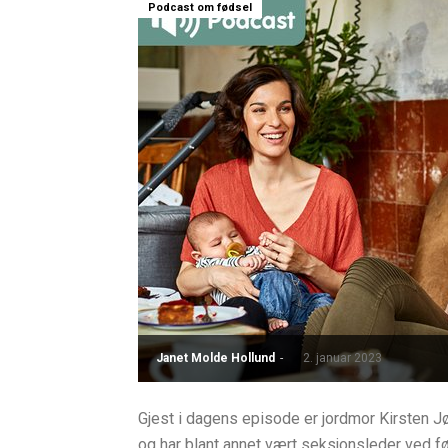
Podcast om fødsel
Janet Molde Hollund
-
2. januar 2023
Gjest i dagens episode er jordmor Kirsten J
og har blant annet vært seksjonsleder ved fø