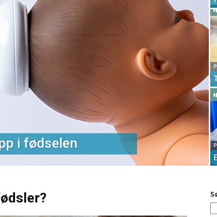
P
pp i fødselen
P
S
fødsler?