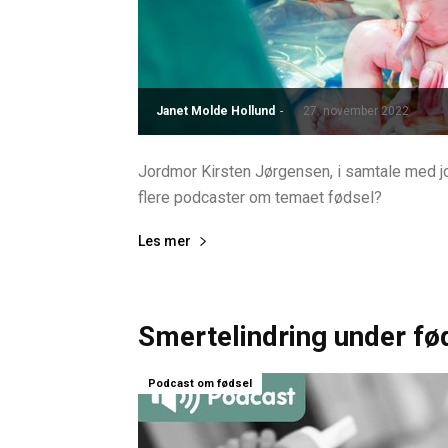
Janet Molde Hollund
-
27. november 2022
Jordmor Kirsten Jørgensen, i samtale med jou
flere podcaster om temaet fødsel?
Les mer
Smertelindring under fø
Podcast om fødsel