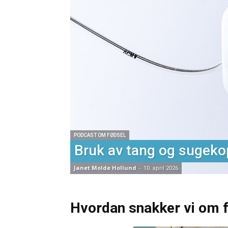
PODCAST OM FØDSEL
Bruk av tang og sugeko
Janet Molde Hollund
-
10. april 2026
Hvordan snakker vi om 