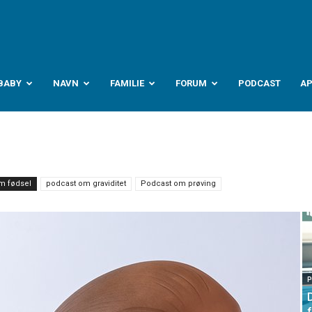
abyverden.no
BABY
NAVN
FAMILIE
FORUM
PODCAST
A
m fødsel
podcast om graviditet
Podcast om prøving
P