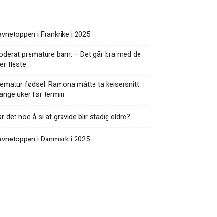
vnetoppen i Frankrike i 2025
derat premature barn: – Det går bra med de
ler fleste
ematur fødsel: Ramona måtte ta keisersnitt
nge uker før termin
r det noe å si at gravide blir stadig eldre?
avnetoppen i Danmark i 2025