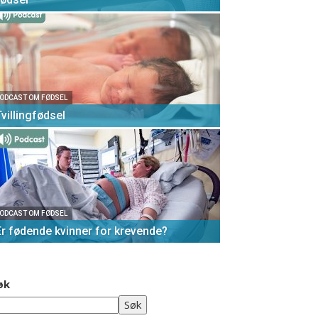
ODCAST OM FØDSEL
Tvillingfødsel
ODCAST OM FØDSEL
Er fødende kvinner for krevende?
øk
Søk