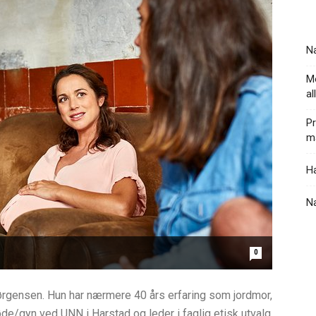
Na
Mo
al
Pr
ma
Ha
N
0
ørgensen. Hun har nærmere 40 års erfaring som jordmor,
de/gyn ved UNN i Harstad og leder i faglig etisk utvalg