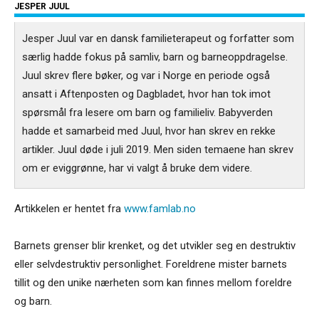
JESPER JUUL
Jesper Juul var en dansk familieterapeut og forfatter som
særlig hadde fokus på samliv, barn og barneoppdragelse.
Juul skrev flere bøker, og var i Norge en periode også
ansatt i Aftenposten og Dagbladet, hvor han tok imot
spørsmål fra lesere om barn og familieliv. Babyverden
hadde et samarbeid med Juul, hvor han skrev en rekke
artikler. Juul døde i juli 2019. Men siden temaene han skrev
om er eviggrønne, har vi valgt å bruke dem videre.
Artikkelen er hentet fra
www.famlab.no
Barnets grenser blir krenket, og det utvikler seg en destruktiv
eller selvdestruktiv personlighet. Foreldrene mister barnets
tillit og den unike nærheten som kan finnes mellom foreldre
og barn.