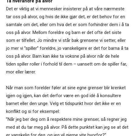
Ta hverandre på alvor
Det er viktig at vi mennesker insisterer på at våre nærmeste
tar oss på alvor, og hvis de ikke gjør det, er det behov for en
samtale om det, eller om hva det er som forhindrer dem i å ta
oss på alvor. Mellom foreldre og barn er det ofte det siste
som er tilfellet. Jo mindre vi står bak grensene vi setter, eller
jo mer vi ”spiller” foreldre, jo vanskeligere er det for barna å ta
oss på alvor. Barn kan ikke ta voksne på alvor når de hele
tiden spiller roller i forhold til dem – uansett om de spiller far,
mor eller lærer.
Når man som forelder føler at sine egne grenser blir krenket
igjen og igjen, kan det derfor være en god idé å konsultere
barnet eller den unge. Velg et tidspunkt hvor det ikke er en
konflikt og si for eksempel:
”Når jeg ber deg om å respektere mine grenser, så regner jeg
med at du tar meg på alvor. På dette punktet kan jeg se at det
er vanskelig for deg, og jeg vil gjerne vite hvorfor?”