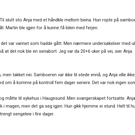
Til slutt sto Anja med et håndkle mellom beina. Hun ropte på samboe
. Martin ble igjen for å kunne få bilen med ferjen.
 det var vannet som hadde gått. Men nærmere undersøkelser med ult
 at det nok ble en senabort. Jeg var da 20+6 uker på vei, sier Anja.
n, men takket nei. Samboeren var ikke til stede ennå, og Anja ville ikke
ed om å komme på kontroll fem dager senere. Det var nok ingen som t
 og måtte til sykehus i Haugesund. Men svangerskapet fortsatte. Anja h
k i magen, men det ga seg igjen. Hun gikk hjemme ei stund. Helt til 
rengt sengeleie i fire dager.