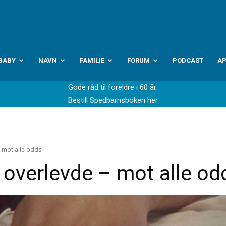
abyverden.no
BABY
NAVN
FAMILIE
FORUM
PODCAST
A
Gode råd til foreldre i 60 år:
Bestill Spedbarnsboken her
- mot alle odds
 overlevde – mot alle od