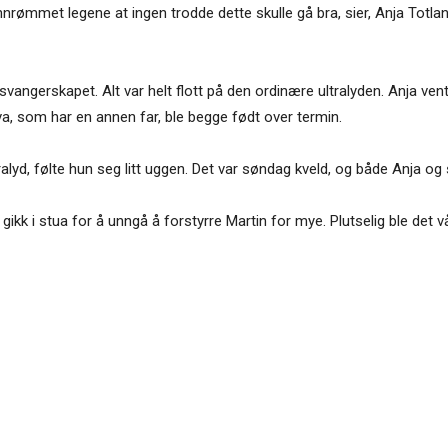
innrømmet legene at ingen trodde dette skulle gå bra, sier, Anja Totland
i svangerskapet. Alt var helt flott på den ordinære ultralyden. Anja ven
a, som har en annen far, ble begge født over termin.
ralyd, følte hun seg litt uggen. Det var søndag kveld, og både Anja o
kk i stua for å unngå å forstyrre Martin for mye. Plutselig ble det vå