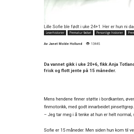
Lille Sofie ble født i uke 24+1. Her er hun ni d
Leserhistorier
Prematur fødsel
Personlige historier
Pre
Av
Janet Molde Hollund
13445
Da vannet gikk i uke 20+6, fikk Anja Totl
frisk og flott jente på 15 måneder.
Mens hendene finner støtte i bordkanten, øver l
finmotorikk, med godt innarbeidet pinsettgrep.
– Jeg tar meg i å tenke at hun er helt normal
Sofie er 15 måneder. Men siden hun kom til verd