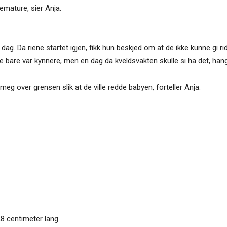
emature, sier Anja.
r dag. Da riene startet igjen, fikk hun beskjed om at de ikke kunne gi
ne bare var kynnere, men en dag da kveldsvakten skulle si ha det, ha
g over grensen slik at de ville redde babyen, forteller Anja.
8 centimeter lang.