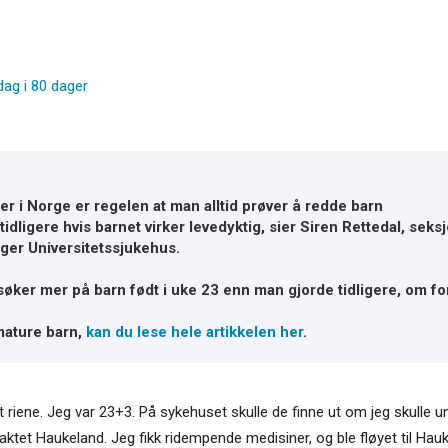
dag i 80 dager
er i Norge er regelen at man alltid prøver å redde barn
idligere hvis barnet virker levedyktig, sier Siren Rettedal, sek
ger Universitetssjukehus.
rsøker mer på barn født i uke 23 enn man gjorde tidligere, om f
mature barn,
kan du lese hele artikkelen her
.
t riene. Jeg var 23+3. På sykehuset skulle de finne ut om jeg skulle
aktet Haukeland. Jeg fikk ridempende medisiner, og ble fløyet til Hauk