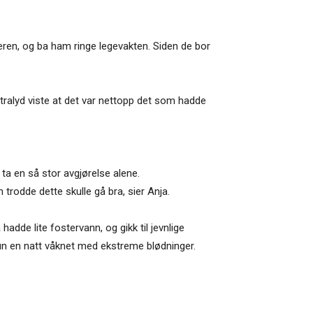
ren, og ba ham ringe legevakten. Siden de bor
ralyd viste at det var nettopp det som hadde
 ta en så stor avgjørelse alene.
rodde dette skulle gå bra, sier Anja.
adde lite fostervann, og gikk til jevnlige
hun en natt våknet med ekstreme blødninger.