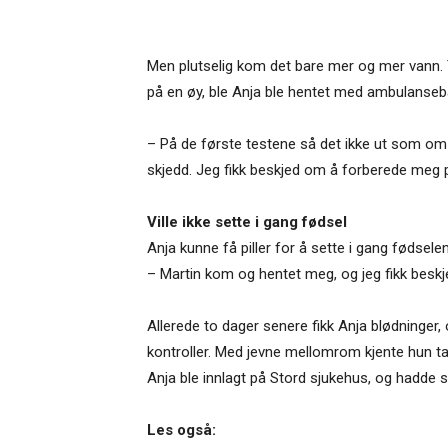
Men plutselig kom det bare mer og mer vann. 
på en øy, ble Anja ble hentet med ambulansebåt
– På de første testene så det ikke ut som om
skjedd. Jeg fikk beskjed om å forberede meg på
Ville ikke sette i gang fødsel
Anja kunne få piller for å sette i gang fødsele
– Martin kom og hentet meg, og jeg fikk beskj
Allerede to dager senere fikk Anja blødninger,
kontroller. Med jevne mellomrom kjente hun ta
Anja ble innlagt på Stord sjukehus, og hadde st
Les også: