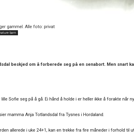
ager gammel. Alle foto: privat
mature barn
andsdal beskjed om å forberede seg på en senabort. Men snart k
ille Sofie seg på å gå. Ei hånd å holde i er heller ikke å forakte når 
, sier mamma Anja Totlandsdal fra Tysnes i Hordaland.
en allerede i uke 24+1, kan en trekke fra fire måneder i forhold til utv