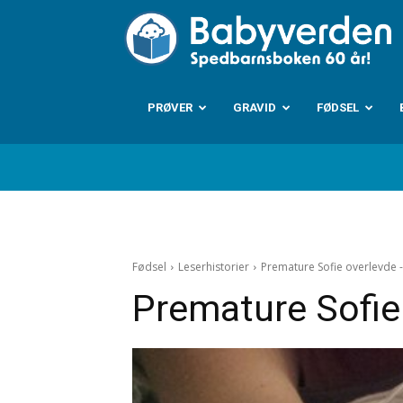
B
PRØVER
GRAVID
FØDSEL
Fødsel
Leserhistorier
Premature Sofie overlevde 
Premature Sofie