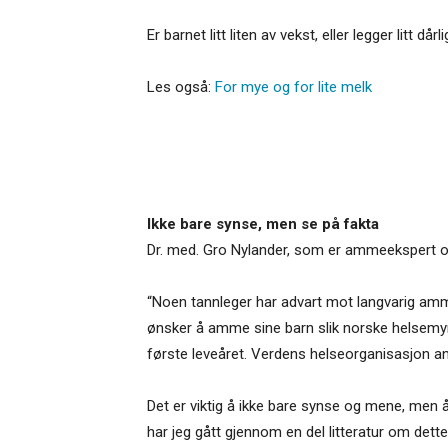
Er barnet litt liten av vekst, eller legger lit
Les også:
For mye og for lite melk
Ikke bare synse, men se på fakta
Dr. med. Gro Nylander, som er ammeekspert o
“Noen tannleger har advart mot langvarig ammi
ønsker å amme sine barn slik norske helsemynd
første leveåret. Verdens helseorganisasjon an
Det er viktig å ikke bare synse og mene, men
har jeg gått gjennom en del litteratur om dette.