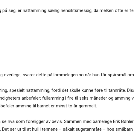
t dårlig på seg, er nattamming særlig hensiktsmessig, da melken ofte er
g overlege, svarer dette på lommelegen.no når hun får spørsmål om 
ng, spesielt nattamming, fordi det skulle kunne føre til tannråte. D
igheters anbefaler: fullamming i fire til seks måneder og amming ved
befaler amming til barnet er minst to år gammelt.
 å se hva som foreligger av bevis. Sammen med barnelege Erik Bøhle
 Det ser ut til at hull i tennene – såkalt sugetannråte – hos småbarn er