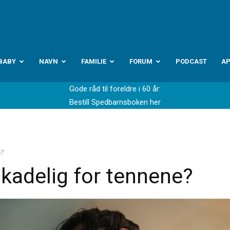
abyverden.no
BABY
NAVN
FAMILIE
FORUM
PODCAST
A
Gode råd til foreldre i 60 år:
Bestill Spedbarnsboken her
e?
kadelig for tennene?