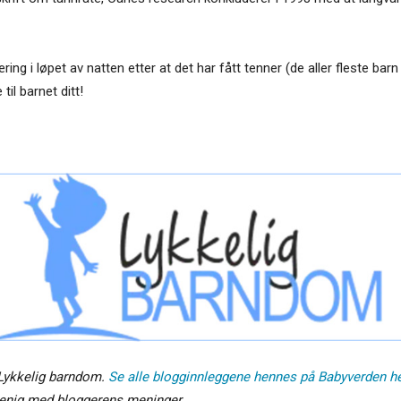
ring i løpet av natten etter at det har fått tenner (de aller fleste b
il barnet ditt!
 Lykkelig barndom.
Se alle blogginnleggene hennes på Babyverden h
 enig med bloggerens meninger.