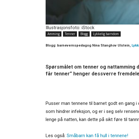
Illustrasjonsfoto: iStock
Amming
Tenner
Blogg
Lykkelig barndom
Blogg:
barnevernspedagog Nina Stanghov Ulstein,
Lykk
Spørsmålet om tenner og nattamming d
får tenner” henger dessverre fremdeles
Pusser man tennene til barnet godt en gang i
som hindrer infeksjon, og er i seg selv rense
lenge på natten, kan dette på sikt føre til tannr
Les også:
Småbarn kan få hull i tennene!