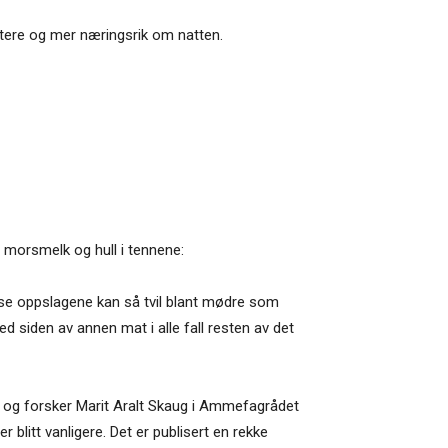
 fetere og mer næringsrik om natten.
morsmelk og hull i tennene:
isse oppslagene kan så tvil blant mødre som
 siden av annen mat i alle fall resten av det
r og forsker Marit Aralt Skaug i Ammefagrådet
 blitt vanligere. Det er publisert en rekke