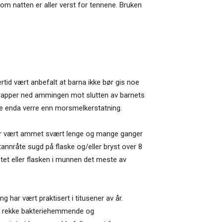
 om natten er aller verst for tennene. Bruken
ertid vært anbefalt at barna ikke bør gis noe
r trapper ned ammingen mot slutten av barnets
ære enda verre enn morsmelkerstatning.
ar vært ammet svært lenge og mange ganger
tannråte sugd på flaske og/eller bryst over 8
stet eller flasken i munnen det meste av
 har vært praktisert i titusener av år.
ng rekke bakteriehemmende og