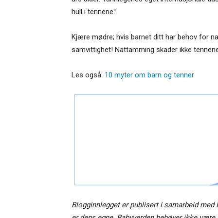
hull i tennene.”
Kjære mødre; hvis barnet ditt har behov for næ
samvittighet! Nattamming skader ikke tennene t
Les også:
10 myter om barn og tenner
Blogginnlegget er publisert i samarbeid med
er dens egne. Babyverden behøver ikke være