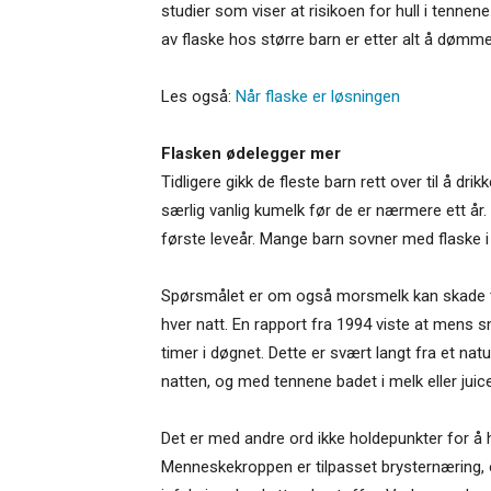
studier som viser at risikoen for hull i tenne
av flaske hos større barn er etter alt å dømm
Les også:
Når flaske er løsningen
Flasken ødelegger mer
Tidligere gikk de fleste barn rett over til å d
særlig vanlig kumelk før de er nærmere ett år
første leveår. Mange barn sovner med flaske i
Spørsmålet er om også morsmelk kan skade t
hver natt. En rapport fra 1994 viste at mens s
timer i døgnet. Dette er svært langt fra et na
natten, og med tennene badet i melk eller juice
Det er med andre ord ikke holdepunkter for å h
Menneskekroppen er tilpasset brysternæring,