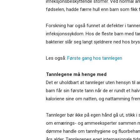
infeksjonsbeskyttende stoffer. Ved normal amm
fødselen, hadde færre hull enn barn som fikk f
Forskning har også funnet at defekter i tanne
infeksjonssykdom. Hos de fleste barn med tan
bakterier slår seg langt sjeldnere ned hos bry
Les også:
Første gang hos tannlegen
Tannlegene må henge med
Det er uholdbart at tannleger uten hensyn til
barn får sin første tann når de er rundt et halv
kaloriene sine om natten, og nattamming fr
Tannleger bør ikke på egen hånd gå ut, stikk i
om ernærings- og ammeeksperter sammen med t
dømme handle om tannhygiene og fluorbehandl
års alder. Tannlegenes eget internasjonale tid