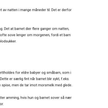
et av natten i mange måneder til. Det er derfor
g. Det at barnet dier flere ganger om natten,
 ofte sove lenger om morgenen, fordi et barn
blodsukker.
ettholdes for eldre babyer og småbarn, som i
tte er særlig fint når barnet blir sykt, f.eks.
kke spise, men de tar imot morsmelk med glede.
 etter amming, hvis hun og barnet sover så nær
or.