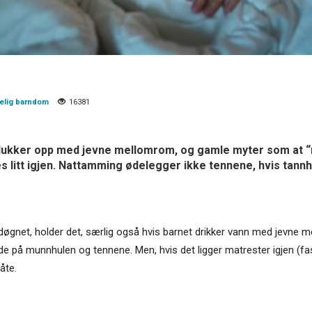
elig barndom
16381
ukker opp med jevne mellomrom, og gamle myter som at “
 litt igjen. Nattamming ødelegger ikke tennene, hvis tannh
 døgnet, holder det, særlig også hvis barnet drikker vann med jevne
nde på munnhulen og tennene. Men, hvis det ligger matrester igjen (f
åte.