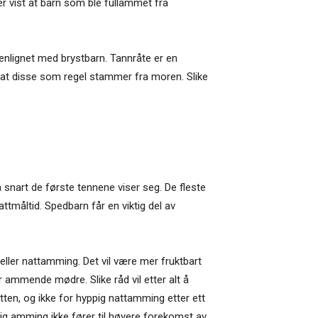
r vist at barn som ble fullammet fra
enlignet med brystbarn. Tannråte er en
 at disse som regel stammer fra moren. Slike
 snart de første tennene viser seg. De fleste
attmåltid. Spedbarn får en viktig del av
eller nattamming. Det vil være mer fruktbart
mmende mødre. Slike råd vil etter alt å
en, og ikke for hyppig nattamming etter ett
rig amming ikke fører til høyere forekomst av