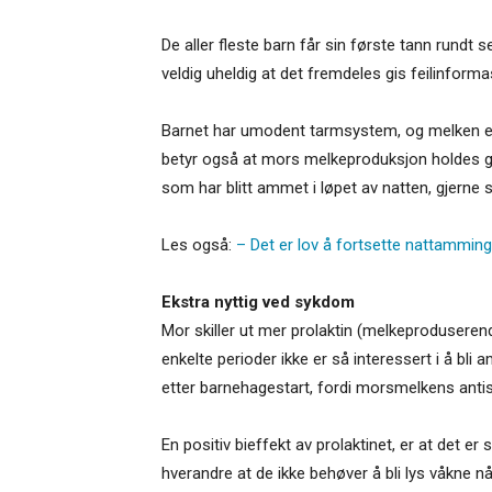
De aller fleste barn får sin første tann rundt 
veldig uheldig at det fremdeles gis feilinfor
Barnet har umodent tarmsystem, og melken er le
betyr også at mors melkeproduksjon holdes god
som har blitt ammet i løpet av natten, gjerne so
Les også:
– Det er lov å fortsette nattammin
Ekstra nyttig ved sykdom
Mor skiller ut mer prolaktin (melkeprodusere
enkelte perioder ikke er så interessert i å bli 
etter barnehagestart, fordi morsmelkens antis
En positiv bieffekt av prolaktinet, er at det 
hverandre at de ikke behøver å bli lys våkne n