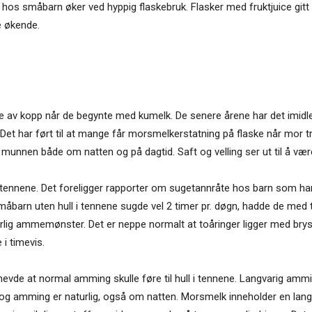
ne hos småbarn øker ved hyppig flaskebruk. Flasker med fruktjuice gitt
e økende.
rikke av kopp når de begynte med kumelk. De senere årene har det imidl
. Det har ført til at mange får morsmelkerstatning på flaske når mo
 munnen både om natten og på dagtid. Saft og velling ser ut til å v
ennene. Det foreligger rapporter om sugetannråte hos barn som h
måbarn uten hull i tennene sugde vel 2 timer pr. døgn, hadde de med 
turlig ammemønster. Det er neppe normalt at toåringer ligger med bry
 i timevis.
evde at normal amming skulle føre til hull i tennene. Langvarig amming
 og amming er naturlig, også om natten. Morsmelk inneholder en la