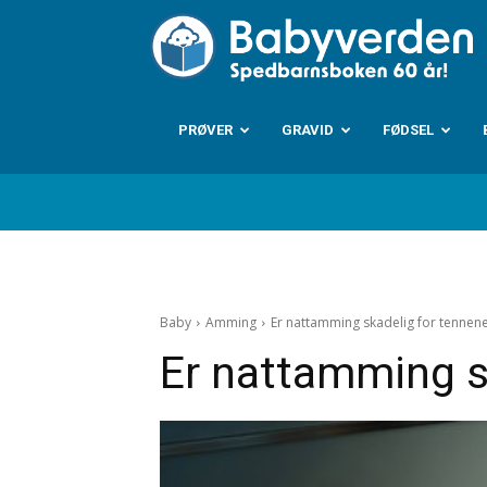
B
PRØVER
GRAVID
FØDSEL
Baby
Amming
Er nattamming skadelig for tennen
Er nattamming s