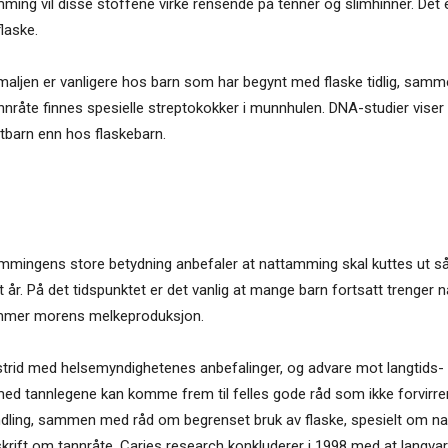
ing vil disse stoffene virke rensende på tenner og slimhinner. Det e
laske.
maljen er vanligere hos barn som har begynt med flaske tidlig, samm
nråte finnes spesielle streptokokker i munnhulen. DNA-studier viser
stbarn enn hos flaskebarn.
 ammingens store betydning anbefaler at nattamming skal kuttes ut så
t år. På det tidspunktet er det vanlig at mange barn fortsatt trenger n
emmer morens melkeproduksjon.
 strid med helsemyndighetenes anbefalinger, og advare mot langtids- 
annlegene kan komme frem til felles gode råd som ikke forvirrer a
ing, sammen med råd om begrenset bruk av flaske, spesielt om natt
skrift om tannråte, Caries research konkluderer i 1998 med at langva