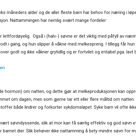
seks måneders alder og de aller fleste barn har behov for næring i løp
masjon. Nattammingen har nemlig svært mange fordeler:
ttfordøyelig. Også i (halv-) søvne er det viktig med påfyll av nærin
t i gang, og hun slipper å våkne med melkespreng. I tillegg får hun
ver godt og ikke våkner grytidlig og er fortvilet og irritabel pga. lavt 
gen
nde hormon) om natten, og dette gjør at melkeproduksjonen kan oppr
ammet om dagen, men som gjerne tar ett eller flere måltid om natten. De
toffer både lindrer og forkorter sykdomsløpet. Syke barn vil ofte i
er svært søvndyssende, slik at mor kan få særlig effektiv og god søvn
år barnet dier. Slik behøver ikke nattamming å bety mindre søvn for m