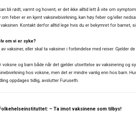
n bli rødt, varmt og hovent, er det ikke alltid lett å vite om symptome
elv om feber er en kjent vaksinebivirkning, kan høy feber og/eller neds
ksinen. Kontakt derfor alltid lege hvis du er bekymret for barnet, si
lv om vi er syke?
l av vaksiner, eller skal ta vaksiner i forbindelse med reiser. Gjelder
 voksne og barn både når det gjelder utsettelse av vaksinering og
nebivirkning hos voksne, men det er mindre vanlig enn hos barn. Hu
ng oppdages tidlig, avslutter Furuseth.
Folkehelseinstituttet: – Ta imot vaksinene som tilbys!