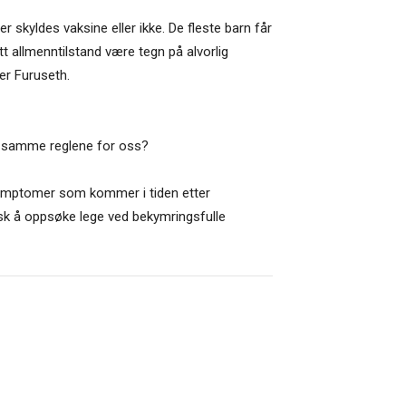
r skyldes vaksine eller ikke. De fleste barn får
att allmenntilstand være tegn på alvorlig
er Furuseth.
 de samme reglene for oss?
 symptomer som kommer i tiden etter
sk å oppsøke lege ved bekymringsfulle