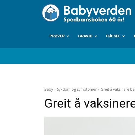
B
PRØVER
GRAVID
FØDSEL
Baby
Sykdom og symptomer
Greit å vaksinere ba
Greit å vaksiner