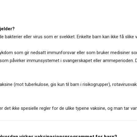
gjelder?
e bakterier eller virus som er svekket. Enkelte barn kan ikke få slike v
r sykdom som gir nedsatt immunforsvar eller som bruker medisiner 
som påvirker immunsystemet i svangerskapet eller ammeperioden. Det 
sine (mot tuberkulose, gis kun til barn i risikogrupper), rotavirus
det ikke spesielle regler for de ulike typene vaksine, og man tar vanl
Hvordan virker vaksinasjonsprogrammet for barn?