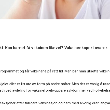
ykt. Kan barnet få vaksinen likevel? Vaksineekspert svarer.
sprogrammet og får vaksinene på rett tid. Men bør man utsette vaksi
rkjølet eller er litt ute av form på andre måter. Men det er vanlig å 
useth ved avdeling for vaksineforebyggbare sykdommer ved Folkehelsei
eaksjoner etter tidligere vaksinasjon og barn med alvorlig eller lang