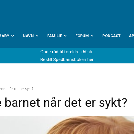
abyverden.no
BABY
NAVN
FAMILIE
FORUM
PODCAST
A
Gode råd til foreldre i 60 år:
Bestill Spedbarnsboken her
rnet når det er sykt?
e barnet når det er sykt?