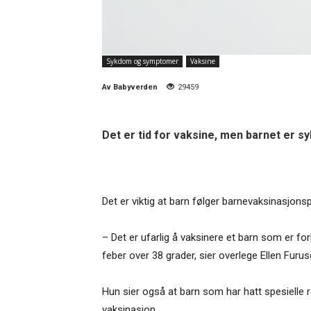
Sykdom og symptomer
Vaksine
Av
Babyverden
29459
Det er tid for vaksine, men barnet er s
Det er viktig at barn følger barnevaksinasjon
– Det er ufarlig å vaksinere et barn som er fo
feber over 38 grader, sier overlege Ellen Fur
Hun sier også at barn som har hatt spesielle r
vaksinasjon.