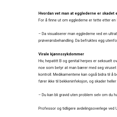
Hvordan vet man at egglederne er skadet 
For å finne ut om egglederne er tette etter en
– Da visualiserer man egglederne ved en ultraly
prøverørsbehandling. Da befruktes egg utenfor 
Virale kjønnssykdommer
Hiv, hepatitt B og genital herpes er seksuelt
noe som betyr at man bærer med seg viruset rest
kontroll. Medikamentene kan også bidra til å
fører ikke til bekkeninfeksjon, og skader heller i
– Du kan bli gravid uten problem selv om du har 
Professor og tidligere avdelingsoverlege ved Ul