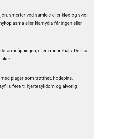
on, smerter ved samleie eller kløe og svie i
ykoplasma eller klamydia får ingen eller
ndetarmsåpningen, eller i munn/hals. Det tar
 uker.
on med plager som trøtthet, hodepine,
yfilis føre til hjertesykdom og alvorlig