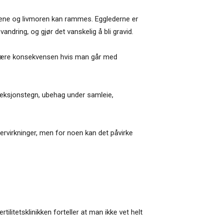
kkene og livmoren kan rammes. Egglederne er
ndring, og gjør det vanskelig å bli gravid.
an være konsekvensen hvis man går med
feksjonstegn, ubehag under samleie,
ervirkninger, men for noen kan det påvirke
litetsklinikken forteller at man ikke vet helt