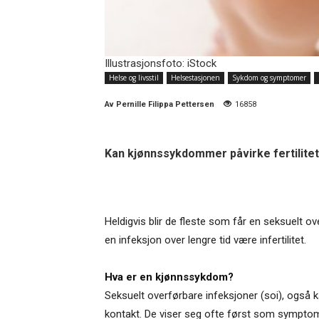
Illustrasjonsfoto: iStock
Helse og livsstil
Helsestasjonen
Sykdom og symptomer
Av
Pernille Filippa Pettersen
16858
Kan kjønnssykdommer påvirke fertiliteten
Heldigvis blir de fleste som får en seksuelt 
en infeksjon over lengre tid være infertilitet.
Hva er en kjønnssykdom?
Seksuelt overførbare infeksjoner (soi), ogs
kontakt. De viser seg ofte først som symptome