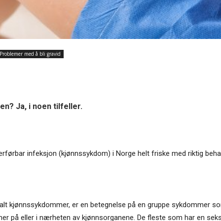
Problemer med å bli gravid
? Ja, i noen tilfeller.
overførbar infeksjon (kjønnssykdom) i Norge helt friske med riktig be
å kalt kjønnssykdommer, er en betegnelse på en gruppe sykdommer so
r på eller i nærheten av kjønnsorganene. De fleste som har en seksu