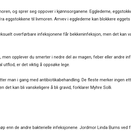
 livmoren, og sprer seg oppover i kjønnsorganene. Egglederne, eggsto
 eggstokkene til livmoren. Arrvev i egglederne kan blokkere eggets va
se seksuelt overførbare infeksjonene får bekkeninfeksjon, men det k
men opplever du smerter i nedre del av magen, feber eller andre in
 utflod, er det viktig å oppsøke lege.
tter man i gang med antibiotikabehandling. De fleste merker ingen ett
en det kan bli vanskeligere å bli gravid, forklarer Myhre Solli.
 enn de andre bakterielle infeksjonene. Jordmor Linda Burns ved ferti