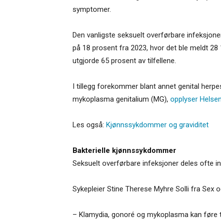
symptomer.
Den vanligste seksuelt overførbare infeksjone
på 18 prosent fra 2023, hvor det ble meldt 28 15
utgjorde 65 prosent av tilfellene.
I tillegg forekommer blant annet genital herpe
mykoplasma genitalium (MG),
opplyser Helse
Les også:
Kjønnssykdommer og graviditet
Bakterielle kjønnssykdommer
Seksuelt overførbare infeksjoner deles ofte inn 
Sykepleier Stine Therese Myhre Solli fra Sex og
– Klamydia, gonoré og mykoplasma kan føre til