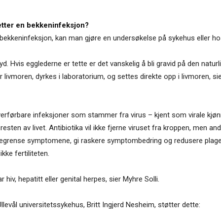
etter en bekkeninfeksjon?
 bekkeninfeksjon, kan man gjøre en undersøkelse på sykehus eller hos e
d. Hvis egglederne er tette er det vanskelig å bli gravid på den natur
livmoren, dyrkes i laboratorium, og settes direkte opp i livmoren, si
 overførbare infeksjoner som stammer fra virus – kjent som virale kjø
en av livet. Antibiotika vil ikke fjerne viruset fra kroppen, men andr
 begrense symptomene, gi raskere symptombedring og redusere plage
kke fertiliteten.
hiv, hepatitt eller genital herpes, sier Myhre Solli.
levål universitetssykehus, Britt Ingjerd Nesheim, støtter dette: