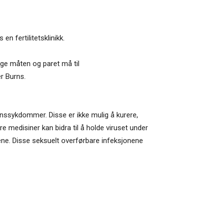
n fertilitetsklinikk.
lige måten og paret må til
er Burns.
nnssykdommer. Disse er ikke mulig å kurere,
e medisiner kan bidra til å holde viruset under
ne. Disse seksuelt overførbare infeksjonene