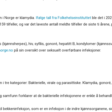
n i Norge er klamydia.
Ifølge tall fra Folkehelseinstituttet
ble det i 202
9 tilfeller, og var det laveste antall meldte tilfeller de siste ti åre
s (kjønnsherpes), hiv, syfilis, gonoré, hepatitt B, kondylomer (kjøn
norge.no
på sin oversikt over seksuelt overførbare infeksjoner.
i tre kategorier: Bakterielle, virale og parasittiske. Klamydia, gonoré
 samfunn forklarer at de bakterielle infeksjonene er enkle å behandle,
 bekkeninfeksjon, som er en infeksjon i de indre kjønnsorganene, sie