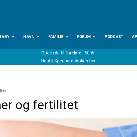
abyverden.no
BABY
NAVN
FAMILIE
FORUM
PODCAST
A
Gode råd til foreldre i 60 år:
Bestill Spedbarnsboken her
itet
 og fertilitet