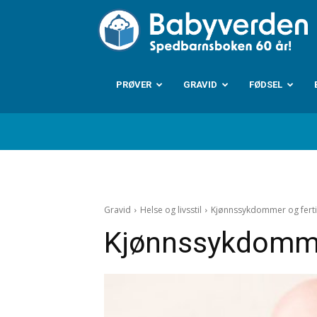
B
PRØVER
GRAVID
FØDSEL
Gravid
Helse og livsstil
Kjønnssykdommer og fertil
Kjønnssykdommer