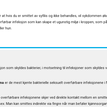
 at hvis du er smittet av syfilis og ikke behandles, vil sykdommen ø
erførbar infeksjon som kan skape et ugunstig miljø i kroppen, som på s
ller hun.
jon som skyldes bakterier, i motsetning til infeksjoner som skyldes vi
sma
er de mest kjente bakterielle seksuelt overførbare infeksjonene i N
overførbare infeksjonene skjer ved direkte kontakt mellom en smitte
lsex. Man kan smittes indirekte via fingre når man beføler kjønnsorgan