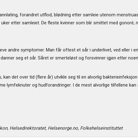
annlating, forandret utflod, blødning etter samleie utenom menstruasj
ker etter samleiet. De fleste kvinner som blir smittet med gonoré, m
eve andre symptomer. Man får oftest et sår i underlivet, ved eller i e
det danner seg et sår. Såret er smerteløst og forsvinner igjen etter noen
 kan det over tid (flere år) utvikle seg til en alvorlig bakterieinfeksj
ne lymfeknuter og hudforandringer. I de mest alvorlige tilfellene kan s
kon, Helsedirektoratet, Helsenorge.no, Folkehelseinstituttet