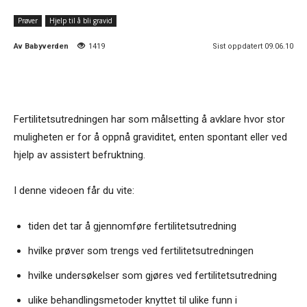
Prøver
Hjelp til å bli gravid
Av
Babyverden
1419
Sist oppdatert 09.06.10
Fertilitetsutredningen har som målsetting å avklare hvor stor
muligheten er for å oppnå graviditet, enten spontant eller ved
hjelp av assistert befruktning.
I denne videoen får du vite:
tiden det tar å gjennomføre fertilitetsutredning
hvilke prøver som trengs ved fertilitetsutredningen
hvilke undersøkelser som gjøres ved fertilitetsutredning
ulike behandlingsmetoder knyttet til ulike funn i