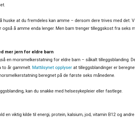
et.
ig å huske at du fremdeles kan amme – dersom dere trives med det.
er også å amme enda lenger. Men barn trenger tilleggskost fra seks m
d mer jern for eldre barn
 også en morsmelkerstatning for eldre barn – såkalt tilleggsblanding
rka to år gammelt.
Mattilsynet opplyser
at tilleggsblandinger er beregn
nn morsmelkerstatning beregnet på de første seks månedene.
eggsblanding, kan du snakke med helsesykepleier eller fastlege.
en viktig kilde til energi, protein, kalsium, jod, vitamin B12 og andr