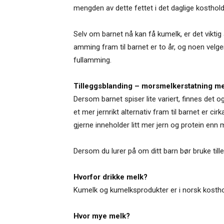
mengden av dette fettet i det daglige kosthold
Selv om barnet nå kan få kumelk, er det vikt
amming fram til barnet er to år, og noen velg
fullamming.
Tilleggsblanding – morsmelkerstatning me
Dersom barnet spiser lite variert, finnes det
et mer jernrikt alternativ fram til barnet er ci
gjerne inneholder litt mer jern og protein e
Dersom du lurer på om ditt barn bør bruke till
Hvorfor drikke melk?
Kumelk og kumelksprodukter er i norsk kosthold 
Hvor mye melk?