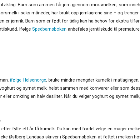
e utvikling. Barn som ammes får jern gjennom morsmelken, som inneho
orsmelk i seks måneder, har brukt opp jernlagrene sine – og trenger t
n er jernrik. Barn som er født for tidlig kan ha behov for ekstra tilfør
ntilskudd. Ifølge
Spedbarnsboken
anbefales jerntilskudd til premature
 man,
ifølge Helsenorge
, bruke mindre mengder kumelk i matlagingen,
yoghurt og syrnet melk, helst sammen med kornvarer eller som dessert
eller omkring en halv desiliter. Når du velger yoghurt og syrnet melk,
r
 etter fylte ett år få kumelk. Du kan med fordel velge en mager melke
eke Østberg Landaas skriver i Spedbarnsboken at fettet i melken hov