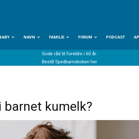
abyverden.no
BABY
NAVN
FAMILIE
FORUM
PODCAST
A
Gode råd til foreldre i 60 år:
Bestill Spedbarnsboken her
i barnet kumelk?