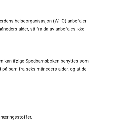
 Verdens helseorganisasjon (WHO) anbefaler
åneders alder, så fra da av anbefales ikke
. Den kan ifølge Spedbarnsboken benyttes som
et på barn fra seks måneders alder, og at de
e næringsstoffer.