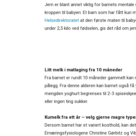
Jern er blant annet viktig for barnets mental
kroppen til babyen. Et barn som har fått kun m
Helsedirektoratet
at den første maten til babye
under 2,5 kilo ved fødselen, gis det råd om jer
Litt melk i matlaging fra 10 måneder
Fra barnet er rundt 10 måneder gammelt kan
pålegg. Fra denne alderen kan barnet også få 
mengden yoghurt begrenses til 2-3 spiseskjeer 
eller ingen ting sukker.
Kumelk fra ett år – velg gjerne magre type
Dersom barnet har et variert kosthold, kan det
Ernæringsfysiologene Christine Gørbitz og Vib