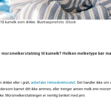
 få kumelk som drikke. Illustrasjonsfoto: iStock
r morsmelkerstatning til kumelk? Hvilken melketype bør m
drikke eller i grøt,
anbefaler Helsedirektoratet
. Det handler ikke om 
 Så dersom barnet ditt ikke ammes, eller trenger annen melk enn morsm
ke. Morsmelkerstatningen er nemlig beriket med jern.