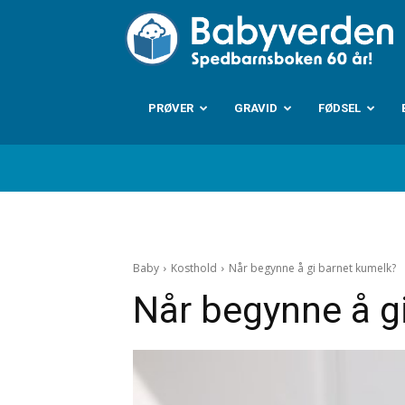
B
PRØVER
GRAVID
FØDSEL
Baby
Kosthold
Når begynne å gi barnet kumelk?
Når begynne å g