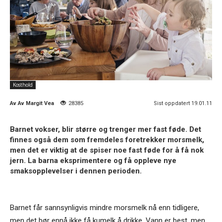
Kosthold
Av
Av Margit Vea
28385
Sist oppdatert 19.01.11
Barnet vokser, blir større og trenger mer fast føde. Det
finnes også dem som fremdeles foretrekker morsmelk,
men det er viktig at de spiser noe fast føde for å få nok
jern. La barna eksprimentere og få oppleve nye
smaksopplevelser i dennen perioden.
Barnet får sannsynligvis mindre morsmelk nå enn tidligere,
men det bør ennå ikke få kumelk å drikke. Vann er best, men