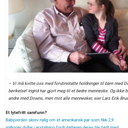
– Vi må kvitte oss med forutinntatte holdninger til barn med D
berikelse! Ingrid har gjort meg til et bedre menneske. Og ikke ba
andre med Downs, men mot alle mennesker, sier Lars Erik Brus
Et lytefritt samfunn?
Babyverden skrev nylig om et amerikansk par som fikk 2,9
millioner dollar i erstatning fordi datteren deres ble født med