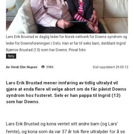
Lars Erik Brustad er daglig leder for Norsk nettverk for Downs syndrom og
leder for Downsforeningen i Oslo. Han er far til seks barn, deriblant Ingrid
Bjørnov Brustad (13) som har Downs. Privat foto
Baby
Av
Heidi Elin Nupen
3984
Sist oppdatert 29.03.12
Lars Erik Brustad mener innføring av tidlig ultralyd vil
gjøre at enda flere vil velge abort om de får påvist Downs
syndrom hos fosteret. Selv er han pappa til Ingrid (13)
som har Downs.
Lars Erik Brustad og kona ventet sitt andre barn (og Lars’
femte), og kona som da var 37 år tok flere ultralyder for å se