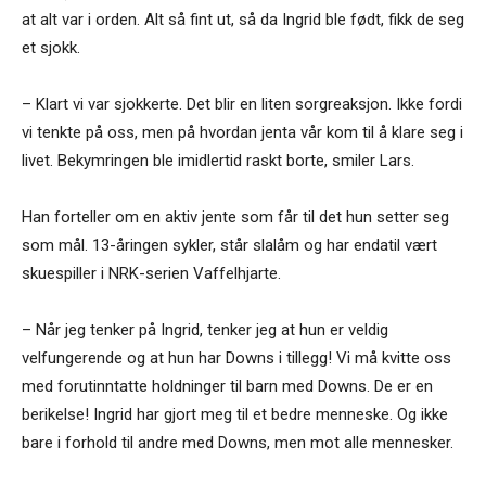
at alt var i orden. Alt så fint ut, så da Ingrid ble født, fikk de seg
et sjokk.
– Klart vi var sjokkerte. Det blir en liten sorgreaksjon. Ikke fordi
vi tenkte på oss, men på hvordan jenta vår kom til å klare seg i
livet. Bekymringen ble imidlertid raskt borte, smiler Lars.
Han forteller om en aktiv jente som får til det hun setter seg
som mål. 13-åringen sykler, står slalåm og har endatil vært
skuespiller i NRK-serien Vaffelhjarte.
– Når jeg tenker på Ingrid, tenker jeg at hun er veldig
velfungerende og at hun har Downs i tillegg! Vi må kvitte oss
med forutinntatte holdninger til barn med Downs. De er en
berikelse! Ingrid har gjort meg til et bedre menneske. Og ikke
bare i forhold til andre med Downs, men mot alle mennesker.