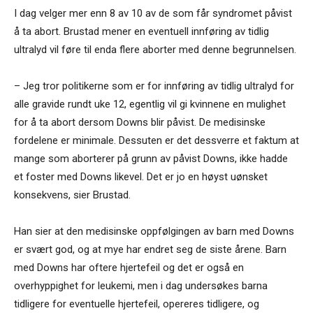
I dag velger mer enn 8 av 10 av de som får syndromet påvist
å ta abort. Brustad mener en eventuell innføring av tidlig
ultralyd vil føre til enda flere aborter med denne begrunnelsen.
– Jeg tror politikerne som er for innføring av tidlig ultralyd for
alle gravide rundt uke 12, egentlig vil gi kvinnene en mulighet
for å ta abort dersom Downs blir påvist. De medisinske
fordelene er minimale. Dessuten er det dessverre et faktum at
mange som aborterer på grunn av påvist Downs, ikke hadde
et foster med Downs likevel. Det er jo en høyst uønsket
konsekvens, sier Brustad.
Han sier at den medisinske oppfølgingen av barn med Downs
er svært god, og at mye har endret seg de siste årene. Barn
med Downs har oftere hjertefeil og det er også en
overhyppighet for leukemi, men i dag undersøkes barna
tidligere for eventuelle hjertefeil, opereres tidligere, og