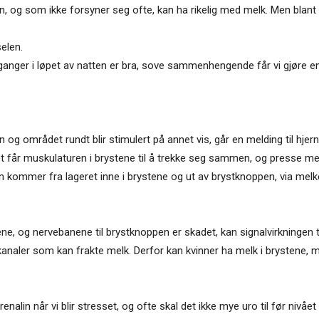
selen, og som ikke forsyner seg ofte, kan ha rikelig med melk. Men bl
selen.
ganger i løpet av natten er bra, sove sammenhengende får vi gjøre e
n og området rundt blir stimulert på annet vis, går en melding til hj
får muskulaturen i brystene til å trekke seg sammen, og presse mel
ken kommer fra lageret inne i brystene og ut av brystknoppen, via mel
 og nervebanene til brystknoppen er skadet, kan signalvirkningen til
kanaler som kan frakte melk. Derfor kan kvinner ha melk i brystene,
drenalin når vi blir stresset, og ofte skal det ikke mye uro til før nivå