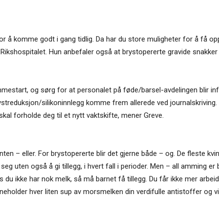
r å komme godt i gang tidlig. Da har du store muligheter for å få o
kshospitalet. Hun anbefaler også at brystopererte gravide snakker
start, og sørg for at personalet på føde/barsel-avdelingen blir infor
ystreduksjon/silikoninnlegg komme frem allerede ved journalskriving.
kal forholde deg til et nytt vaktskifte, mener Greve.
ten – eller. For brystopererte blir det gjerne både – og. De fleste kv
seg uten også å gi tillegg, i hvert fall i perioder. Men – all amming e
is du ikke har nok melk, så må barnet få tillegg. Du får ikke mer arbei
neholder hver liten sup av morsmelken din verdifulle antistoffer og vi