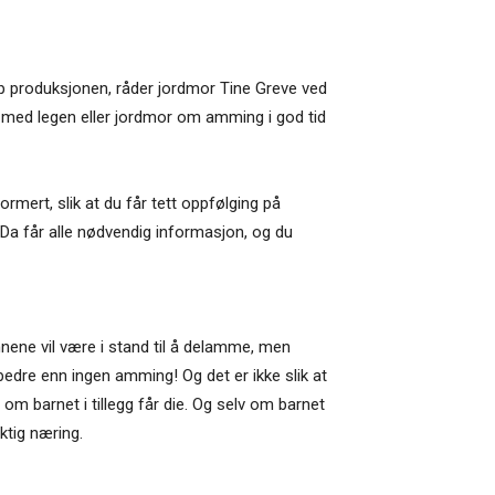
pp produksjonen, råder jordmor Tine Greve ved
 med legen eller jordmor om amming i god tid
mert, slik at du får tett oppfølging på
 Da får alle nødvendig informasjon, og du
innene vil være i stand til å delamme, men
r bedre enn ingen amming! Og det er ikke slik at
d om barnet i tillegg får die. Og selv om barnet
ktig næring.