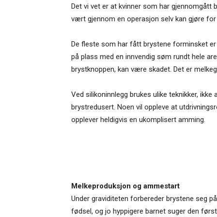
Det vi vet er at kvinner som har gjennomgått
vært gjennom en operasjon selv kan gjøre for
De fleste som har fått brystene forminsket e
på plass med en innvendig søm rundt hele areo
brystknoppen, kan være skadet. Det er melkeg
Ved silikoninnlegg brukes ulike teknikker, ikke
brystredusert. Noen vil oppleve at utdrivningsr
opplever heldigvis en ukomplisert amming.
Melkeproduksjon og ammestart
Under graviditeten forbereder brystene seg på m
fødsel, og jo hyppigere barnet suger den første