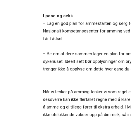
I pose og sekk
– Lag en god plan for ammestarten og sørg fo
Nasjonalt kompetansesenter for amming ved Ri
før fødsel.
– Be om at dere sammen lager en plan for amme
sykehuset. Ideelt sett bør opplysninger om br
trenger ikke å opplyse om dette hver gang du s
Når vi tenker på amming tenker vi som regel en
dessverre kan ikke flertallet regne med å klare 
å amme og gi tillegg fører til ekstra arbeid. Hv
ikke utelukkende vokser opp på din melk, så in