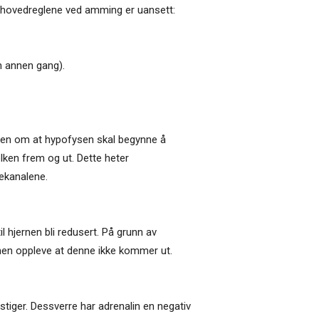
ant hovedreglene ved amming er uansett:
n annen gang).
ernen om at hypofysen skal begynne å
ken frem og ut. Dette heter
kekanalene.
 hjernen bli redusert. På grunn av
 men oppleve at denne ikke kommer ut.
et stiger. Dessverre har adrenalin en negativ