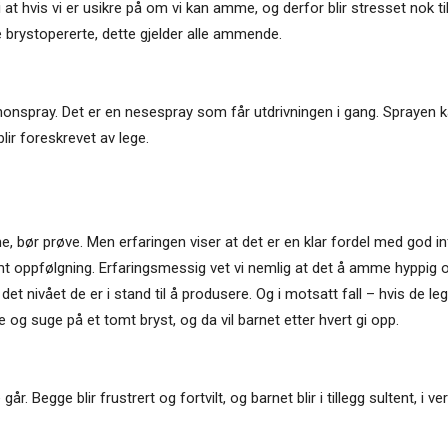
i at hvis vi er usikre på om vi kan amme, og derfor blir stresset nok ti
re brystopererte, dette gjelder alle ammende.
inonspray. Det er en nesespray som får utdrivningen i gang. Sprayen k
lir foreskrevet av lege.
e, bør prøve. Men erfaringen viser at det er en klar fordel med god
mt oppfølgning. Erfaringsmessig vet vi nemlig at det å amme hyppig o
det nivået de er i stand til å produsere. Og i motsatt fall – hvis de l
de og suge på et tomt bryst, og da vil barnet etter hvert gi opp.
år. Begge blir frustrert og fortvilt, og barnet blir i tillegg sultent, i 