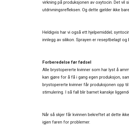
virkning på produksjonen av oxytocin. Det vil s
utdrivningsrefleksen. Og dette gjelder ikke ba
Heldigvis har vi også ett hjelpemiddel; syntoc
innlegg av silikon. Sprayen er reseptbelagt og b
Forberedelse før fødsel
Alle brystopererte kvinner som har lyst å amm
kan gjøre for å få i gang egen produksjon, sa
brystopererte kvinner får produksjonen opp til 
stimulering. I så fall blir barnet kanskje liggen
Når så skjer får kvinnen bekreftet at dette ikke g
igjen faren for problemer.