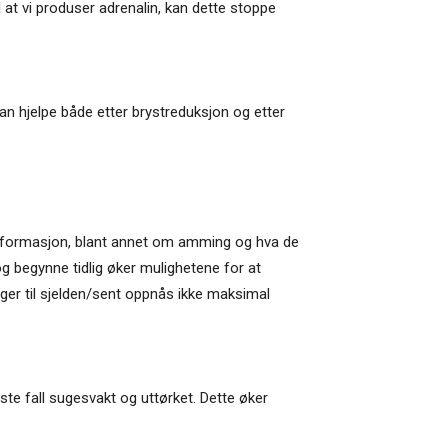
l at vi produser adrenalin, kan dette stoppe
an hjelpe både etter brystreduksjon og etter
 informasjon, blant annet om amming og hva de
g begynne tidlig øker mulighetene for at
egger til sjelden/sent oppnås ikke maksimal
verste fall sugesvakt og uttørket. Dette øker