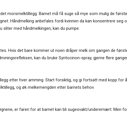
s det morsmelktillegg. Barnet må få suge så mye som mulig de første
døgnet. Håndmelking anbefales fordi kvinnen da kan konsentrere seg
u sliter med håndmelkingen, kan du pumpe.
ates. Hvis det bare kommer ut noen dråper melk om gangen de førs
utdrivningsrefleksen, kan du bruke Syntocinon-spray, gjerne flere ga
llegg etter hver amming. Start forsiktig, og gi fortsatt med kopp for 
lktillegg, og øk melkemengden etter barnets behov.
 døgnene, er faren for at barnet kan bli sugesvakt/underernært. Men for