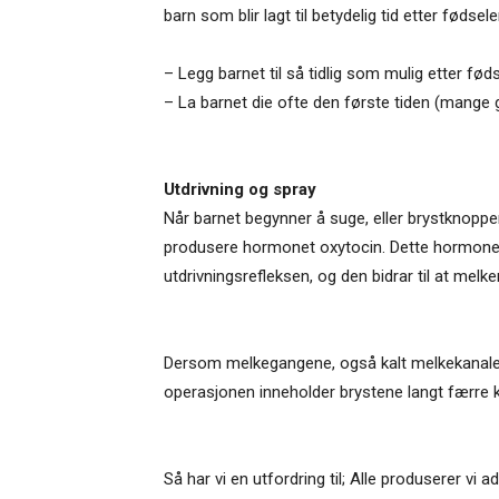
barn som blir lagt til betydelig tid etter fød
– Legg barnet til så tidlig som mulig etter fød
– La barnet die ofte den første tiden (mange 
Utdrivning og spray
Når barnet begynner å suge, eller brystknoppe
produsere hormonet oxytocin. Dette hormonet 
utdrivningsrefleksen, og den bidrar til at mel
Dersom melkegangene, også kalt melkekanalene,
operasjonen inneholder brystene langt færre 
Så har vi en utfordring til; Alle produserer vi a