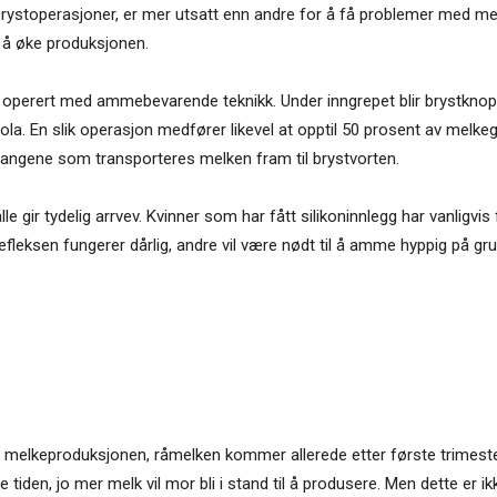
 brystoperasjoner, er mer utsatt enn andre for å få problemer med m
 å øke produksjonen.
r operert med ammebevarende teknikk. Under inngrepet blir brystknop
la. En slik operasjon medfører likevel at opptil 50 prosent av melke
angene som transporteres melken fram til brystvorten.
 alle gir tydelig arrvev. Kvinner som har fått silikoninnlegg har vanl
efleksen fungerer dårlig, andre vil være nødt til å amme hyppig på grun
elkeproduksjonen, råmelken kommer allerede etter første trimester. Vi 
 tiden, jo mer melk vil mor bli i stand til å produsere. Men dette er 