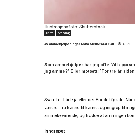
Illustrasjonsfoto: Shutterstock
Baby
Amming
Av
ammehjelper Inger Anita Merkesdal Hall
4562
Som ammehjelper har jeg ofte fått spørsmå
jeg amme?” Eller motsatt; ”For tre år siden
Svaret er både ja eller nei. For det første; N
varierer fra kvinne til kvinne, og inngrep til 
ammebevarende, og trodde at ammingen kom til
Inngrepet