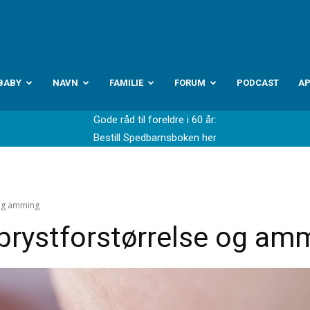
abyverden.no
BABY
NAVN
FAMILIE
FORUM
PODCAST
A
Gode råd til foreldre i 60 år:
Bestill Spedbarnsboken her
 og amming
 brystforstørrelse og am