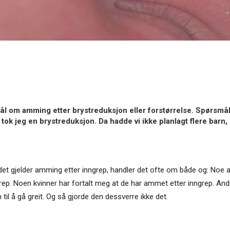
l om amming etter brystreduksjon eller forstørrelse. Spørsmålet
 tok jeg en brystreduksjon. Da hadde vi ikke planlagt flere barn
år det gjelder amming etter inngrep, handler det ofte om både og: Noe
inngrep. Noen kvinner har fortalt meg at de har ammet etter inngrep. And
 å gå greit. Og så gjorde den dessverre ikke det.