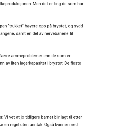
elkeproduksjonen. Men det er ting de som har
pen ”trukket” høyere opp på brystet, og sydd
gangene, samt en del av nervebanene til
igvis færre ammeproblemer enn de som er
n av liten lagerkapasitet i brystet. De fleste
vet at jo tidligere barnet blir lagt til etter
ikke en regel uten unntak. Også kvinner med