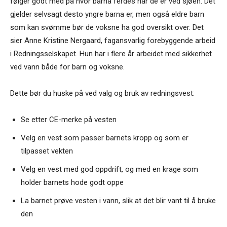
følger godt med på hvor barna ferdes når de er ved sjøen. Det
gjelder selvsagt desto yngre barna er, men også eldre barn
som kan svømme bør de voksne ha god oversikt over. Det
sier Anne Kristine Nergaard, fagansvarlig forebyggende arbeid
i Redningsselskapet. Hun har i flere år arbeidet med sikkerhet
ved vann både for barn og voksne.
Dette bør du huske på ved valg og bruk av redningsvest:
Se etter CE-merke på vesten
Velg en vest som passer barnets kropp og som er
tilpasset vekten
Velg en vest med god oppdrift, og med en krage som
holder barnets hode godt oppe
La barnet prøve vesten i vann, slik at det blir vant til å bruke
den