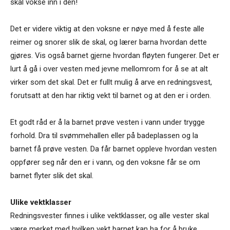
skal vokse inn i den!
Det er videre viktig at den voksne er nøye med å feste alle
reimer og snorer slik de skal, og lærer barna hvordan dette
gjøres. Vis også barnet gjerne hvordan fløyten fungerer. Det er
lurt å gå i over vesten med jevne mellomrom for å se at alt
virker som det skal. Det er fullt mulig å arve en redningsvest,
forutsatt at den har riktig vekt til barnet og at den er i orden.
Et godt råd er å la barnet prøve vesten i vann under trygge
forhold. Dra til svømmehallen eller på badeplassen og la
barnet få prøve vesten. Da får barnet oppleve hvordan vesten
oppfører seg når den er i vann, og den voksne får se om
barnet flyter slik det skal.
Ulike vektklasser
Redningsvester finnes i ulike vektklasser, og alle vester skal
være merket med hvilken vekt barnet kan ha for å bruke