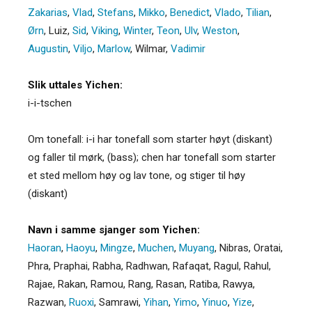
Zakarias
,
Vlad
,
Stefans
,
Mikko
,
Benedict
,
Vlado
,
Tilian
,
Ørn
,
Luiz
,
Sid
,
Viking
,
Winter
,
Teon
,
Ulv
,
Weston
,
Augustin
,
Viljo
,
Marlow
,
Wilmar
,
Vadimir
Slik uttales Yichen:
i-i-tschen
Om tonefall: i-i har tonefall som starter høyt (diskant)
og faller til mørk, (bass); chen har tonefall som starter
et sted mellom høy og lav tone, og stiger til høy
(diskant)
Navn i samme sjanger som Yichen:
Haoran
,
Haoyu
,
Mingze
,
Muchen
,
Muyang
,
Nibras
,
Oratai
,
Phra
,
Praphai
,
Rabha
,
Radhwan
,
Rafaqat
,
Ragul
,
Rahul
,
Rajae
,
Rakan
,
Ramou
,
Rang
,
Rasan
,
Ratiba
,
Rawya
,
Razwan
,
Ruoxi
,
Samrawi
,
Yihan
,
Yimo
,
Yinuo
,
Yize
,