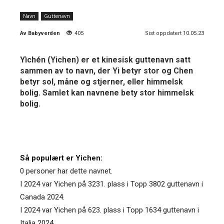
Navn
Guttenavn
Av
Babyverden
405
Sist oppdatert 10.05.23
Yìchén (Yichen) er et kinesisk guttenavn satt
sammen av to navn, der Yi betyr stor og Chen
betyr sol, måne og stjerner, eller himmelsk
bolig. Samlet kan navnene bety stor himmelsk
bolig.
Så populært er Yichen:
0 personer har dette navnet.
I 2024 var Yichen på 3231. plass i Topp 3802 guttenavn i
Canada 2024.
I 2024 var Yichen på 623. plass i Topp 1634 guttenavn i
Italia 2024.