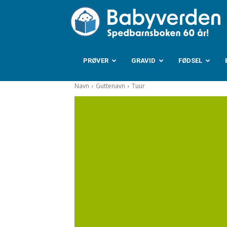
B
PRØVER
GRAVID
FØDSEL
Navn
Guttenavn
Tuur