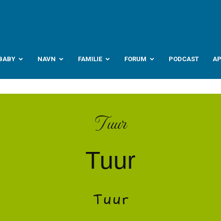
abyverden.no
BABY
NAVN
FAMILIE
FORUM
PODCAST
A
Tuur
Tuur
Tuur