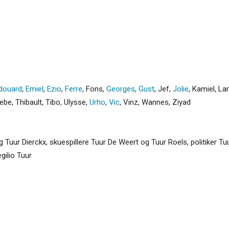
douard
,
Emiel
,
Ezio
,
Ferre
,
Fons
,
Georges
,
Gust
,
Jef
,
Jolie
,
Kamiel
,
La
iebe
,
Thibault
,
Tibo
,
Ulysse
,
Urho
,
Vic
,
Vinz
,
Wannes
,
Ziyad
uur Dierckx, skuespillere Tuur De Weert og Tuur Roels, politiker Tuu
gilio Tuur