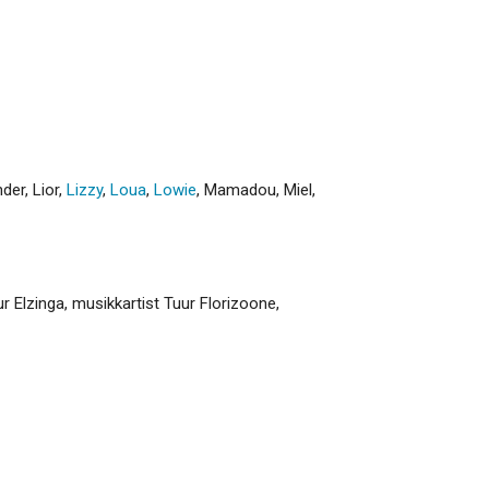
nder
,
Lior
,
Lizzy
,
Loua
,
Lowie
,
Mamadou
,
Miel
,
r Elzinga, musikkartist Tuur Florizoone,