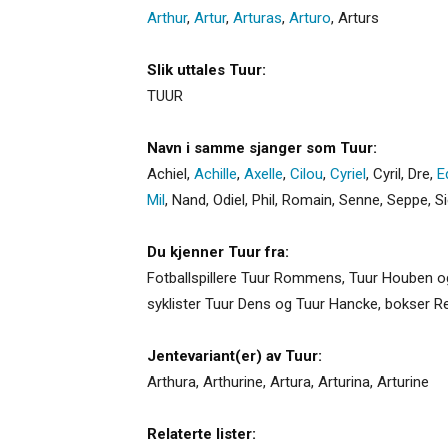
Arthur
,
Artur
,
Arturas
,
Arturo
,
Arturs
Slik uttales Tuur:
TUUR
Navn i samme sjanger som Tuur:
Achiel
,
Achille
,
Axelle
,
Cilou
,
Cyriel
,
Cyril
,
Dre
,
E
Mil
,
Nand
,
Odiel
,
Phil
,
Romain
,
Senne
,
Seppe
,
S
Du kjenner Tuur fra:
Fotballspillere Tuur Rommens, Tuur Houben og T
syklister Tuur Dens og Tuur Hancke, bokser Re
Jentevariant(er) av Tuur:
Arthura
,
Arthurine
,
Artura
,
Arturina
,
Arturine
Relaterte lister: