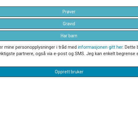
Prøver
Gravid
Har barn
dler mine personopplysninger i tråd med
informasjonen gitt her
. Dette 
iktigste partnere, også via e-post og SMS. Jeg kan enkelt begrense el
Opprett bruker