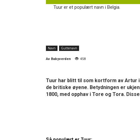
Tuur er et populært navn i Belgia.
Navn
Guttenavn
Av
Babyverden
458
Tuur har blitt til som kortform av Artur
de britiske øyene. Betydningen er ukjent
1800, med opphav i Tore og Tora. Disse
Så populært er Tuur: