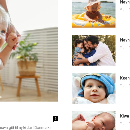
Navne
3. juli
Navn
2. juli
Kean
2. juli
Kiwa
0
2. juli
navn gitt til nyfødte i Danmark i