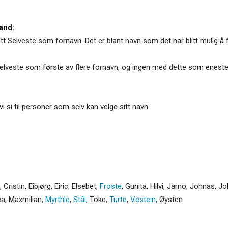
and:
t Selveste som fornavn. Det er blant navn som det har blitt mulig å 
elveste som første av flere fornavn, og ingen med dette som eneste
vi si til personer som selv kan velge sitt navn.
,
Cristin
,
Eibjørg
,
Eiric
,
Elsebet
,
Froste
,
Gunita
,
Hilvi
,
Jarno
,
Johnas
,
Jo
ea
,
Maxmilian
,
Myrthle
,
Stål
,
Toke
,
Turte
,
Vestein
,
Øysten