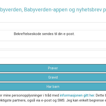
 Babyverden, Babyverden-appen og nyhetsbrev p
Bekreftelseskode sendes til din e-post.
Prøver
Gravid
Har barn
dler mine personopplysninger i tråd med
informasjonen gitt her
. Dette 
iktigste partnere, også via e-post og SMS. Jeg kan enkelt begrense el