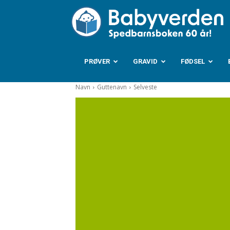
B
PRØVER
GRAVID
FØDSEL
Navn
Guttenavn
Selveste