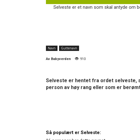
Selveste er et navn som skal antyde om be
Navn
Guttenavn
Av
Babyverden
910
Selveste er hentet fra ordet selveste, s
person av høy rang eller som er berømt. 
Så populært er Selveste: