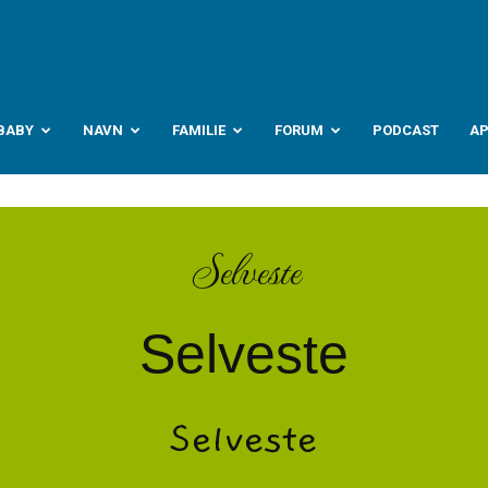
abyverden.no
BABY
NAVN
FAMILIE
FORUM
PODCAST
A
Selveste
Selveste
Selveste