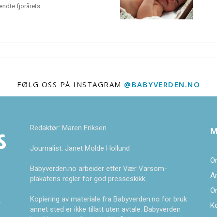
dte fjorårets...
FØLG OSS PÅ INSTAGRAM
@BABYVERDEN.NO
Redaktør: Maren Eriksen
M
Journalist: Janet Molde Hollund
O
Babyverden.no arbeider etter Vær Varsom-
A
plakatens regler for god presseskikk.
O
Kopiering av materiale fra Babyverden.no for bruk
.
K
annet sted er ikke tillatt uten avtale. Babyverden