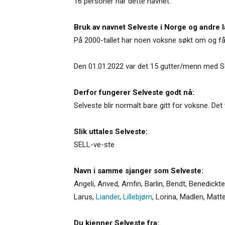
16 personer har dette navnet.
Bruk av navnet Selveste i Norge og andre l
På 2000-tallet har noen voksne søkt om og fåt
Den 01.01.2022 var det 15 gutter/menn med S
Derfor fungerer Selveste godt nå:
Selveste blir normalt bare gitt for voksne. Det 
Slik uttales Selveste:
SELL-ve-ste
Navn i samme sjanger som Selveste:
Angeli
,
Anved
,
Arnfin
,
Barlin
,
Bendt
,
Benedickte
Larus
,
Liander
,
Lillebjørn
,
Lorina
,
Madlen
,
Matt
Du kjenner Selveste fra: