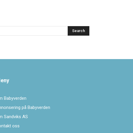
Search
eny
m Babyverden
nnonsering på Babyverden
m Sandviks AS
ontakt oss