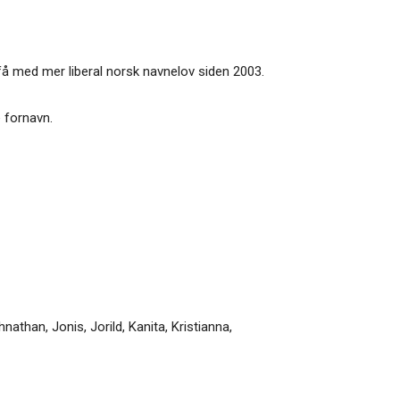
få med mer liberal norsk navnelov siden 2003.
 fornavn.
hnathan
,
Jonis
,
Jorild
,
Kanita
,
Kristianna
,