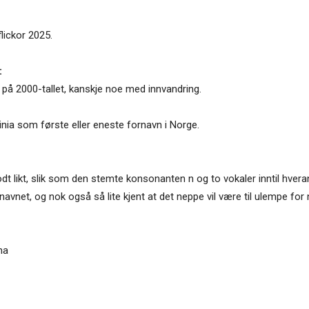
flickor 2025.
:
 på 2000-tallet, kanskje noe med innvandring.
inia som første eller eneste fornavn i Norge.
odt likt, slik som den stemte konsonanten n og to vokaler inntil hveran
 navnet, og nok også så lite kjent at det neppe vil være til ulempe for 
na