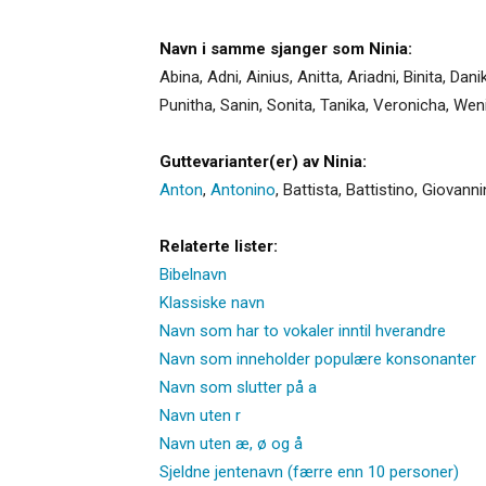
Navn i samme sjanger som Ninia:
Abina
,
Adni
,
Ainius
,
Anitta
,
Ariadni
,
Binita
,
Dani
Punitha
,
Sanin
,
Sonita
,
Tanika
,
Veronicha
,
Wen
Guttevarianter(er) av Ninia:
Anton
,
Antonino
,
Battista
,
Battistino
,
Giovanni
Relaterte lister:
Bibelnavn
Klassiske navn
Navn som har to vokaler inntil hverandre
Navn som inneholder populære konsonanter
Navn som slutter på a
Navn uten r
Navn uten æ, ø og å
Sjeldne jentenavn (færre enn 10 personer)