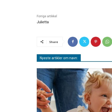
Forrige artikkel
Julietta
Share
Nyeste artikler om navn: