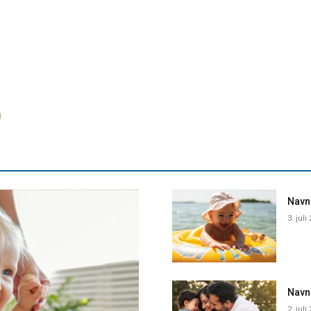
Navne
3. juli
Navn
2. juli