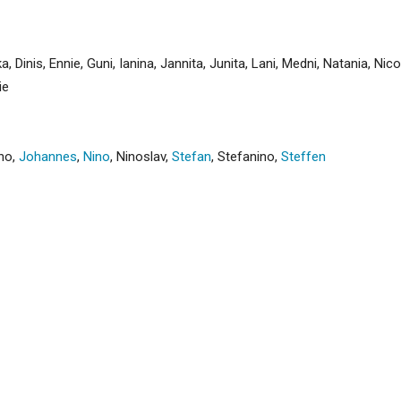
ka
,
Dinis
,
Ennie
,
Guni
,
Ianina
,
Jannita
,
Junita
,
Lani
,
Medni
,
Natania
,
Nico
ie
no
,
Johannes
,
Nino
,
Ninoslav
,
Stefan
,
Stefanino
,
Steffen