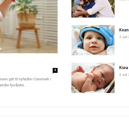
Kean
2. juli
Kiwa
0
2. juli
navn gitt til nyfødte i Danmark i
dte fjorårets...