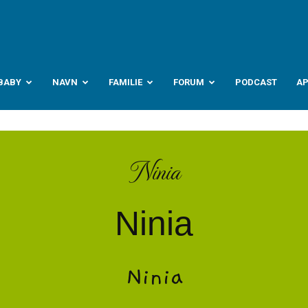
abyverden.no
BABY
NAVN
FAMILIE
FORUM
PODCAST
A
Ninia
Ninia
Ninia