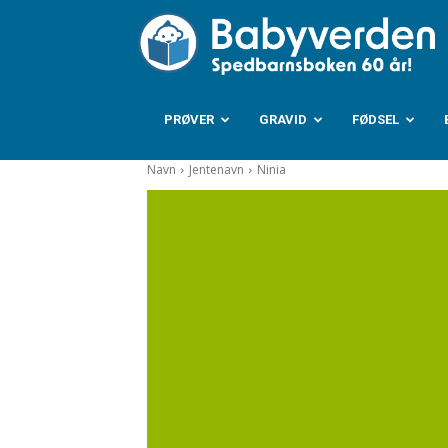
B
PRØVER
GRAVID
FØDSEL
Navn
Jentenavn
Ninia