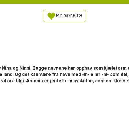
Min navneliste
av Nina og Ninni. Begge navnene har opphav som kjæleform 
e land. Og det kan være fra navn med -in- eller -ni- som del
 vil si å tilgi. Antonia er jenteform av Anton, som en ikke v