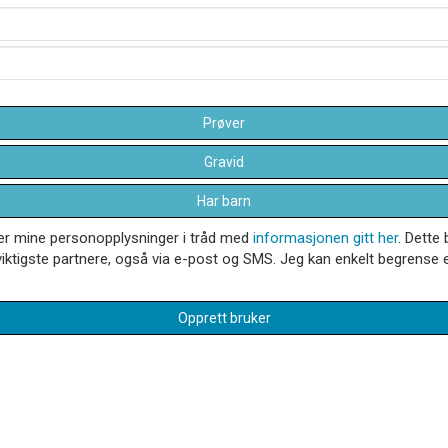
Prøver
Gravid
Har barn
dler mine personopplysninger i tråd med
informasjonen gitt her
. Dette 
iktigste partnere, også via e-post og SMS. Jeg kan enkelt begrense el
Opprett bruker