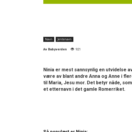
Navn
Jentenavn
Av
Babyverden
921
Ninia er mest sannsynlig en utvidelse 
være av blant andre Anna og Anne i fler
til Maria, Jesu mor. Det betyr nåde, som
et etternavn i det gamle Romerriket.
Så populært er Ninia: