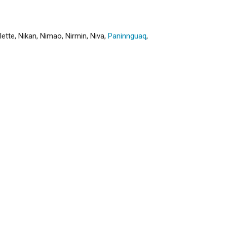
lette
,
Nikan
,
Nimao
,
Nirmin
,
Niva
,
Paninnguaq
,