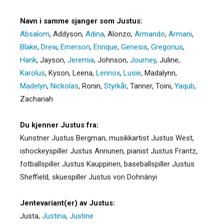
Navn i samme sjanger som Justus:
Absalom
,
Addyson
,
Adina
,
Alonzo
,
Armando
,
Armani
,
Blake
,
Drew
,
Emerson
,
Enrique
,
Genesis
,
Gregorius
,
Hank
,
Jayson
,
Jeremia
,
Johnson
,
Journey
,
Juline
,
Karolus
,
Kyson
,
Leena
,
Lennox
,
Lusie
,
Madalynn
,
Madelyn
,
Nickolas
,
Ronin
,
Styrkår
,
Tanner
,
Toini
,
Yaqub
,
Zachariah
Du kjenner Justus fra:
Kunstner Justus Bergman, musikkartist Justus West,
ishockeyspiller Justus Annunen, pianist Justus Frantz,
fotballspiller Justus Kauppinen, baseballspiller Justus
Sheffield, skuespiller Justus von Dohnányi
Jentevariant(er) av Justus:
Justa
,
Justina
,
Justine