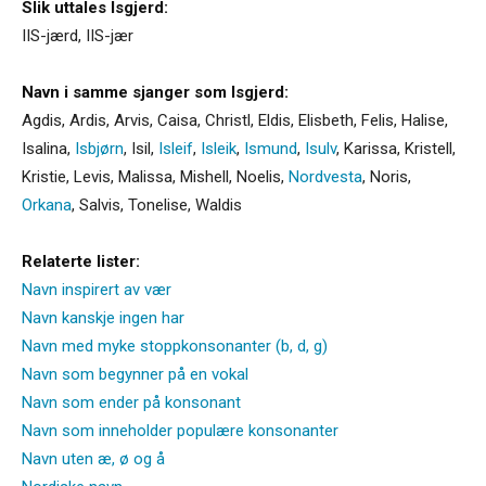
Slik uttales Isgjerd:
IIS-jærd, IIS-jær
Navn i samme sjanger som Isgjerd:
Agdis
,
Ardis
,
Arvis
,
Caisa
,
Christl
,
Eldis
,
Elisbeth
,
Felis
,
Halise
,
Isalina
,
Isbjørn
,
Isil
,
Isleif
,
Isleik
,
Ismund
,
Isulv
,
Karissa
,
Kristell
,
Kristie
,
Levis
,
Malissa
,
Mishell
,
Noelis
,
Nordvesta
,
Noris
,
Orkana
,
Salvis
,
Tonelise
,
Waldis
Relaterte lister:
Navn inspirert av vær
Navn kanskje ingen har
Navn med myke stoppkonsonanter (b, d, g)
Navn som begynner på en vokal
Navn som ender på konsonant
Navn som inneholder populære konsonanter
Navn uten æ, ø og å