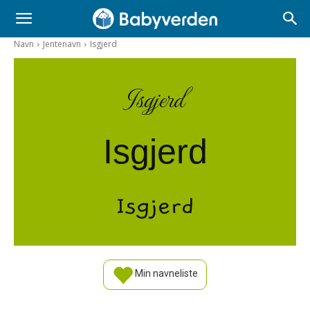
Navn
Jentenavn
Isgjerd
Isgjerd
Isgjerd
Isgjerd
Min navneliste