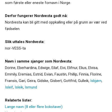
som første eller eneste fornavn i Norge.
Derfor fungerer Nordvesta godt nå:
Nordvesta kan bli gitt med oppkalling eller på grunn av vær ved
fødselen.
Slik uttales Nordvesta:
nor-VESS-ta
Navn i samme sjanger som Nordvesta:
Dorine
,
Eberhardina
,
Edwige
,
Eilaf
,
Eivi
,
Elifnur
,
Elius
,
Elvisa
,
Emmily
,
Eremias
,
Estrid
,
Evian
,
Faustin
,
Fhillip
,
Finnia
,
Florine
,
Fransis
,
Gari
,
Geira
,
Gidske
,
Gisbert
,
Gottfrid
,
Gulleik
,
Isbjørn
,
Isleif
,
Isleik
,
Ismund
Relaterte lister:
Lange navn (8 eller flere bokstaver)