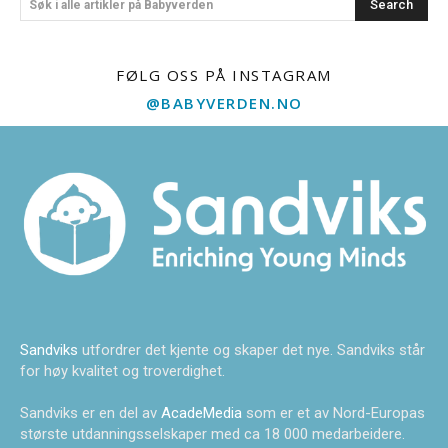
Search
Søk i alle artikler på Babyverden
FØLG OSS PÅ INSTAGRAM
@BABYVERDEN.NO
Sandviks
utfordrer det kjente og skaper det nye. Sandviks står
for høy kvalitet og troverdighet.
Sandviks er en del av
AcadeMedia
som er et av Nord-Europas
største utdanningsselskaper med ca 18 000 medarbeidere.